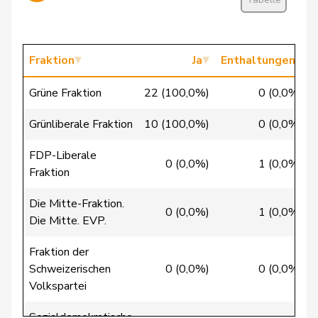
Wasserfallen
Christian
FDP
RL
BE
Badertscher
Christine
GRÜNE
G
BE
Fraktion
Ja
Enthaltungen
Bulliard-
Christine
Mitte
M-E
FR
Grüne Fraktion
22 (100,0%)
0 (0,0%)
Marbach
Grünliberale Fraktion
10 (100,0%)
0 (0,0%)
Riner
Christoph
SVP
V
AG
FDP-Liberale
Clivaz
Christophe
GRÜNE
G
VS
0 (0,0%)
1 (0,0%)
Fraktion
Friedl
Claudia
SP
S
SG
Die Mitte-Fraktion.
0 (0,0%)
1 (0,0%)
Die Mitte. EVP.
Gredig
Corina
glp
GL
ZH
Fraktion der
Aellen
Cyril
FDP
RL
GE
Schweizerischen
0 (0,0%)
0 (0,0%)
Volkspartei
Cottier
Damien
FDP
RL
NE
Sozialdemokratische