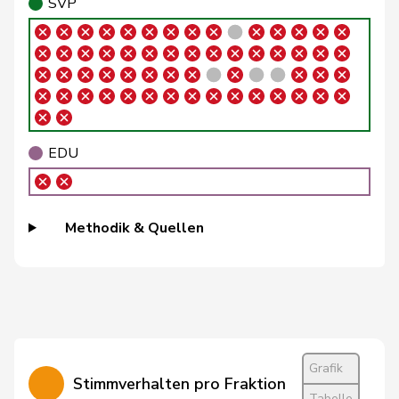
SVP
Crottaz
Brigitte
SP
S
VD
Storni
Bruno
SP
S
TI
Walliser
Bruno
SVP
V
ZH
Wermuth
Cédric
SP
S
AG
EDU
Amaudruz
Céline
SVP
V
GE
Methodik & Quellen
Weber
Céline
glp
GL
VD
Widmer
Céline
SP
S
ZH
Dandrès
Christian
SP
S
GE
Imark
Christian
SVP
V
SO
Grafik
Stimmverhalten pro Fraktion
Lohr
Christian
Mitte
M-E
TG
Tabelle