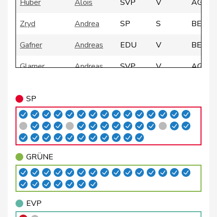
Huber
Alois
SVP
V
AG
Zryd
Andrea
SP
S
BE
Gafner
Andreas
EDU
V
BE
Glarner
Andreas
SVP
V
AG
Meier
Andreas
Mitte
M-E
AG
SP
Silberschmidt
Andri
FDP
RL
ZH
Giacometti
Anna
FDP
RL
GR
GRÜNE
Rosenwasser
Anna
SP
S
ZH
Glättli
Balthasar
GRÜNE
G
ZH
EVP
Gysi
Barbara
SP
S
SG