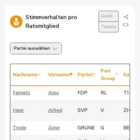
Grafik
Stimmverhalten pro
Ratsmitglied
Tabelle
Partei auswählen
Parl
Nachname
Vorname
Partei
Kanto
Group
Farinelli
Alex
FDP
RL
TI
Heer
Alfred
SVP
V
ZH
Trede
Aline
GRÜNE
G
BE