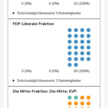
0 (0%)
0 (0%)
10 (100%)
Fehr Düsel
Nina
SVP
V
ZH
Entschuldigt/Abwesend: 0 Ratsmitglieder
Feller
Olivier
FDP
RL
VD
FDP-Liberale Fraktion
Fischer
Benjamin
SVP
V
ZH
Fivaz
Fabien
GRÜNE
G
NE
Flach
Beat
glp
GL
AG
Fonio
Giorgio
Mitte
M-E
TI
0 (0%)
0 (0%)
26 (100%)
Freymond
Sylvain
SVP
V
VD
Entschuldigt/Abwesend: 2 Ratsmitglieder
Pierre-
Fridez
SP
S
JU
Alain
Die Mitte-Fraktion. Die Mitte. EVP.
Friedl
Claudia
SP
S
SG