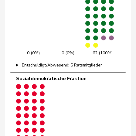
Golay
Roger
MCG
V
GE
Götte
Michael
SVP
V
SG
Graber
Michael
SVP
V
VS
Gredig
Corina
glp
GL
ZH
0 (0%)
0 (0%)
62 (100%)
Grossen
Jürg
glp
GL
BE
Entschuldigt/Abwesend: 5 Ratsmitglieder
Grüter
Franz
SVP
V
LU
Sozialdemokratische Fraktion
Niklaus-
Gugger
EVP
M-E
ZH
Samuel
Guggisberg
Lars
SVP
V
BE
Gutjahr
Diana
SVP
V
TG