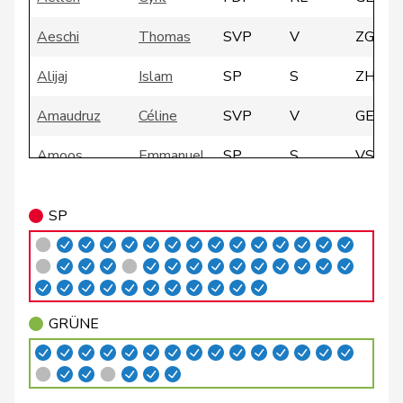
Aeschi
Thomas
SVP
V
ZG
Alijaj
Islam
SP
S
ZH
Amaudruz
Céline
SVP
V
GE
Amoos
Emmanuel
SP
S
VS
Andrey
Gerhard
GRÜNE
G
FR
SP
Badertscher
Christine
GRÜNE
G
BE
Badran
Jacqueline
SP
S
ZH
Bally
Maya
Mitte
M-E
AG
GRÜNE
Balmer
Bettina
FDP
RL
ZH
Barandun
Nicole
Mitte
M-E
ZH