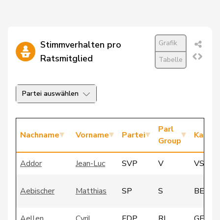
Grafik
Stimmverhalten pro
Ratsmitglied
Tabelle
Partei auswählen
Parl
Nachname
Vorname
Partei
Kanto
Group
Addor
Jean-Luc
SVP
V
VS
Aebischer
Matthias
SP
S
BE
Aellen
Cyril
FDP
RL
GE