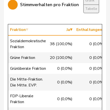
Grafik
Stimmverhalten pro Fraktion
Candan
Hasan
SP
S
LU
Tabelle
Candinas
Martin
Mitte
M-E
GR
Chappuis
Isabelle
Mitte
M-E
VD
Fraktion
Ja
Enthaltungen
Christ
Katja
glp
GL
BS
Sozialdemokratische
38 (100,0%)
0 (0,0%)
Fraktion
Clivaz
Christophe
GRÜNE
G
VS
Grüne Fraktion
20 (100,0%)
0 (0,0%)
Cottier
Damien
FDP
RL
NE
Grünliberale Fraktion
0 (0,0%)
0 (0,0%)
Crottaz
Brigitte
SP
S
VD
Die Mitte-Fraktion.
0 (0,0%)
0 (0,0%)
Die Mitte. EVP.
Dandrès
Christian
SP
S
GE
FDP-Liberale
de Courten
Thomas
SVP
V
BL
0 (0,0%)
0 (0,0%)
Fraktion
de