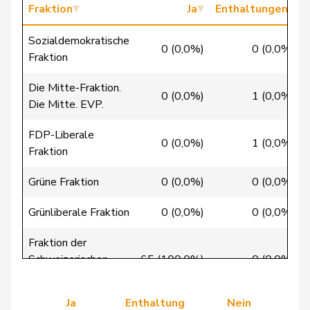
Fraktion
Ja
Enthaltungen
Chappuis
Isabelle
Mitte
M-E
VD
Sozialdemokratische
0 (0,0%)
0 (0,0%)
Christ
Katja
glp
GL
BS
Fraktion
Clivaz
Christophe
GRÜNE
G
VS
Die Mitte-Fraktion.
0 (0,0%)
1 (0,0%)
Die Mitte. EVP.
Cottier
Damien
FDP
RL
NE
FDP-Liberale
Crottaz
Brigitte
SP
S
VD
0 (0,0%)
1 (0,0%)
Fraktion
Dandrès
Christian
SP
S
GE
Grüne Fraktion
0 (0,0%)
0 (0,0%)
de Courten
Thomas
SVP
V
BL
Grünliberale Fraktion
0 (0,0%)
0 (0,0%)
de
Simone
FDP
RL
GE
Fraktion der
Montmollin
Schweizerischen
65 (100,0%)
0 (0,0%)
Volkspartei
de Quattro
Jacqueline
FDP
RL
VD
Ja
Enthaltung
Nein