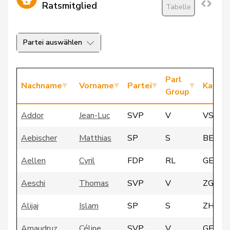
Ratsmitglied
Tabelle
Partei auswählen
Parl
Nachname
Vorname
Partei
Kanto
Group
Addor
Jean-Luc
SVP
V
VS
Aebischer
Matthias
SP
S
BE
Aellen
Cyril
FDP
RL
GE
Aeschi
Thomas
SVP
V
ZG
Alijaj
Islam
SP
S
ZH
Amaudruz
Céline
SVP
V
GE