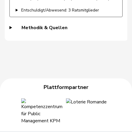
Hässig
Patrick
glp
GL
ZH
Entschuldigt/Abwesend: 3 Ratsmitglieder
Heer
Alfred
SVP
V
ZH
Methodik & Quellen
Heimgartner
Stefanie
SVP
V
AG
Hess
Erich
SVP
V
BE
Hess
Lorenz
Mitte
M-E
BE
Huber
Alois
SVP
V
AG
Plattformpartner
Hübscher
Martin
SVP
V
ZH
Hug
Roman
SVP
V
GR
Hurter
Thomas
SVP
V
SH
Imark
Christian
SVP
V
SO