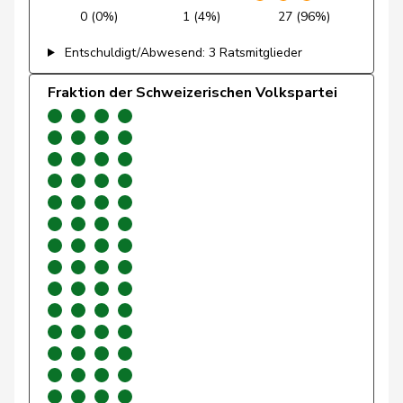
0 (0%)
1 (4%)
27 (96%)
Giacometti
Anna
FDP
RL
GR
Entschuldigt/Abwesend: 3 Ratsmitglieder
Gianini
Simone
FDP
RL
TI
Fraktion der Schweizerischen Volkspartei
Giezendanner
Benjamin
SVP
V
AG
Girod
Bastien
GRÜNE
G
ZH
Glarner
Andreas
SVP
V
AG
Glättli
Balthasar
GRÜNE
G
ZH
Gobet
Nadine
FDP
RL
FR
Golay
Roger
MCG
V
GE
Götte
Michael
SVP
V
SG