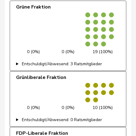
Grüne Fraktion
Dettling
Marcel
SVP
V
SZ
Dobler
Marcel
FDP
RL
SG
Docourt
Martine
SP
S
NE
Durrer-
Regina
Mitte
M-E
NW
0 (0%)
0 (0%)
19 (100%)
Knobel
Entschuldigt/Abwesend: 3 Ratsmitglieder
Egger
Mike
SVP
V
SG
Grünliberale Fraktion
Farinelli
Alex
FDP
RL
TI
Fehlmann
Laurence
SP
S
GE
Rielle
0 (0%)
0 (0%)
10 (100%)
Fehr Düsel
Nina
SVP
V
ZH
Entschuldigt/Abwesend: 0 Ratsmitglieder
Feller
Olivier
FDP
RL
VD
FDP-Liberale Fraktion