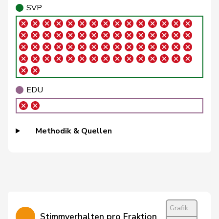
Fivaz
Fabien
GRÜNE
G
NE
SVP
Fonio
Giorgio
Mitte
M-E
TI
Pierre-
Fridez
SP
S
JU
Alain
Friedl
Claudia
SP
S
SG
EDU
Funiciello
Tamara
SP
S
BE
Girod
Bastien
GRÜNE
G
ZH
Methodik & Quellen
Glättli
Balthasar
GRÜNE
G
ZH
Niklaus-
Gugger
EVP
M-E
ZH
Samuel
Gysi
Barbara
SP
S
SG
Grafik
Stimmverhalten pro Fraktion