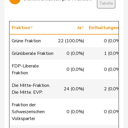
Gysin
Greta
GRÜNE
G
TI
Tabelle
Hess
Lorenz
Mitte
M-E
BE
Jaccoud
Jessica
SP
S
VD
Fraktion
Ja
Enthaltungen
Jost
Marc
EVP
M-E
BE
Grüne Fraktion
22 (100,0%)
0 (0,0%)
Kälin
Irène
GRÜNE
G
AG
Grünliberale Fraktion
0 (0,0%)
1 (0,0%)
Kaufmann
Pius
Mitte
M-E
LU
FDP-Liberale
0 (0,0%)
0 (0,0%)
Fraktion
Klopfenstein
Delphine
GRÜNE
G
GE
Broggini
Die Mitte-Fraktion.
24 (0,0%)
2 (0,0%)
Die Mitte. EVP.
Lohr
Christian
Mitte
M-E
TG
Fraktion der
Mahaim
Raphaël
GRÜNE
G
VD
Schweizerischen
0 (0,0%)
0 (0,0%)
Volkspartei
Maitre
Vincent
Mitte
M-E
GE