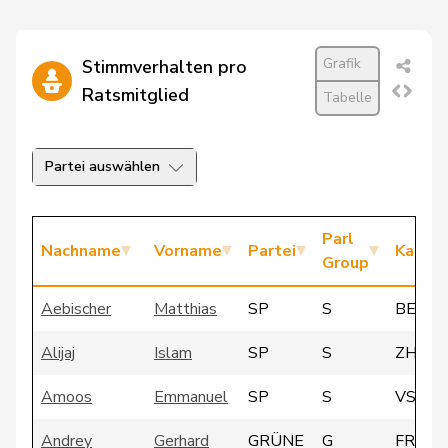
Grafik
Stimmverhalten pro
Ratsmitglied
Tabelle
Partei auswählen
Parl
Nachname
Vorname
Partei
Kanto
Group
Aebischer
Matthias
SP
S
BE
Alijaj
Islam
SP
S
ZH
Amoos
Emmanuel
SP
S
VS
Andrey
Gerhard
GRÜNE
G
FR