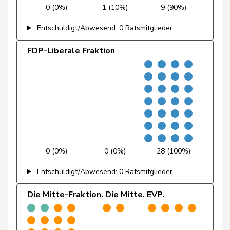
Nause
Reto
Mitte
M-E
BE
0 (0%)
1 (10%)
9 (90%)
Entschuldigt/Abwesend: 0 Ratsmitglieder
Nordmann
Roger
SP
S
VD
FDP-Liberale Fraktion
Paganini
Nicolò
Mitte
M-E
SG
Pfister
Gerhard
Mitte
M-E
ZG
Piller Carrard
Valérie
SP
S
FR
Porchet
Léonore
GRÜNE
G
VD
Prelicz-Huber
Katharina
GRÜNE
G
ZH
0 (0%)
0 (0%)
28 (100%)
Pult
Jon
SP
S
GR
Entschuldigt/Abwesend: 0 Ratsmitglieder
Rechsteiner
Thomas
Mitte
M-E
AI
Die Mitte-Fraktion. Die Mitte. EVP.
Revaz
Estelle
SP
S
GE