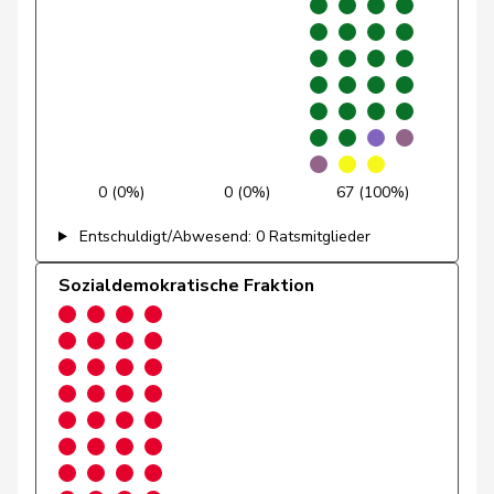
Stadler
Simon
Mitte
M-E
UR
Storni
Bruno
SP
S
TI
Suter
Gabriela
SP
S
AG
Töngi
Michael
GRÜNE
G
LU
0 (0%)
0 (0%)
67 (100%)
Trede
Aline
GRÜNE
G
BE
Entschuldigt/Abwesend: 0 Ratsmitglieder
Tschopp
Jean
SP
S
VD
Sozialdemokratische Fraktion
Tuosto
Brenda
SP
S
VD
Walder
Nicolas
GRÜNE
G
GE
Weichelt
Manuela
GRÜNE
G
ZG
Wermuth
Cédric
SP
S
AG