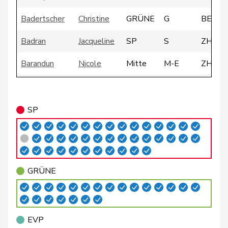
Badertscher
Christine
GRÜNE
G
BE
Badran
Jacqueline
SP
S
ZH
Barandun
Nicole
Mitte
M-E
ZH
Baumann
Kilian
GRÜNE
G
BE
Bendahan
Samuel
SP
S
VD
SP
Blunschy
Dominik
Mitte
M-E
SZ
Philipp
Bregy
Mitte
M-E
VS
Matthias
GRÜNE
Brenzikofer
Florence
GRÜNE
G
BL
Brizzi
Simona
SP
S
AG
EVP