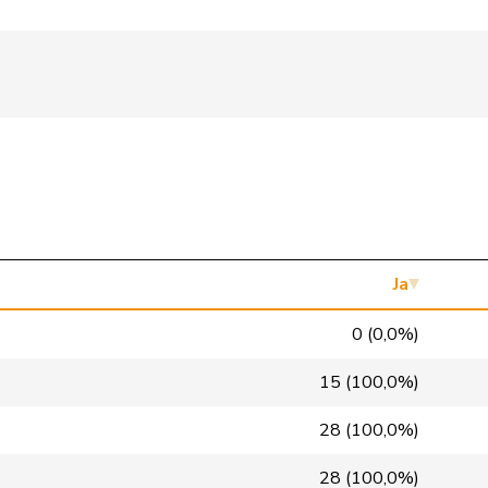
FDP
RL
BL
FDP
RL
ZH
FDP
RL
SG
FDP
RL
ZH
FDP
RL
BE
FDP
RL
VD
Ja
glp
GL
ZH
0 (0,0%)
glp
GL
ZH
15 (100,0%)
glp
GL
BE
28 (100,0%)
glp
GL
SG
28 (100,0%)