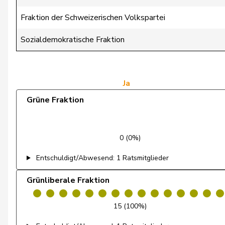
Chevalley
Isabelle
Fraktion der Schweizerischen Volkspartei
Christ
Katja
Sozialdemokratische Fraktion
Fischer
Roland
Flach
Beat
Ja
Grüne Fraktion
Gredig
Corina
Grossen
Jürg
0 (0%)
Mäder
Jörg
Entschuldigt/Abwesend: 1 Ratsmitglieder
Matter
Michel
Grünliberale Fraktion
Mettler
Melanie
15 (100%)
Moser
Tiana Angelina