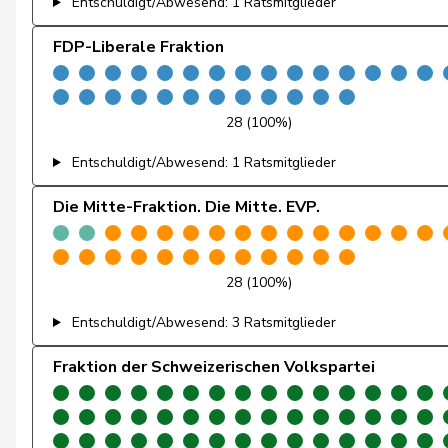
Entschuldigt/Abwesend: 1 Ratsmitglieder
Pointet
François
FDP-Liberale Fraktion
Schaffner
Barbara
Andrey
Gerhard
28 (100%)
Badertscher
Christine
Entschuldigt/Abwesend: 1 Ratsmitglieder
Baumann
Kilian
Die Mitte-Fraktion. Die Mitte. EVP.
Brélaz
Daniel
Brenzikofer
Florence
28 (100%)
Entschuldigt/Abwesend: 3 Ratsmitglieder
Clivaz
Christophe
Fraktion der Schweizerischen Volkspartei
Egger
Kurt
Fivaz
Fabien