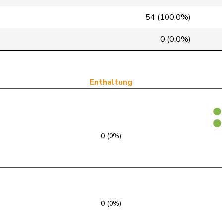
glp
GL
VD
54 (100,0%)
glp
GL
BS
0 (0,0%)
glp
GL
LU
glp
GL
AG
Enthaltung
glp
GL
ZH
glp
GL
BE
0 (0%)
glp
GL
ZH
glp
GL
GE
glp
GL
BE
0 (0%)
glp
GL
ZH