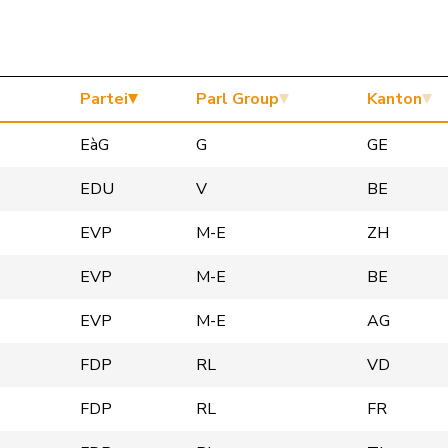
Partei
Parl Group
Kanton
EàG
G
GE
EDU
V
BE
EVP
M-E
ZH
EVP
M-E
BE
EVP
M-E
AG
FDP
RL
VD
FDP
RL
FR