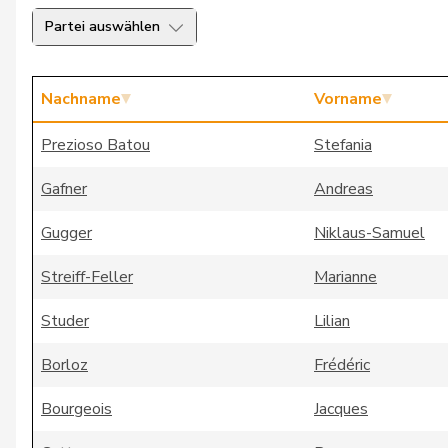
Partei auswählen
Nachname
Vorname
Prezioso Batou
Stefania
Gafner
Andreas
Gugger
Niklaus-Samuel
Streiff-Feller
Marianne
Studer
Lilian
Borloz
Frédéric
Bourgeois
Jacques