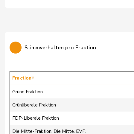
Schneeberger
Daniela
Silberschmidt
Andri
Vincenz-Stauffacher
Susanne
Stimmverhalten pro Fraktion
Walti
Beat
Wasserfallen
Christian
Wehrli
Laurent
Fraktion
Bäumle
Martin
Grüne Fraktion
Bellaiche
Judith
Grünliberale Fraktion
Bertschy
Kathrin
FDP-Liberale Fraktion
Brunner
Thomas
Die Mitte-Fraktion. Die Mitte. EVP.