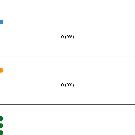
glp
GL
VD
glp
GL
ZH
GRÜNE
G
FR
0 (0%)
GRÜNE
G
BE
GRÜNE
G
BE
GRÜNE
G
VD
GRÜNE
G
BL
0 (0%)
GRÜNE
G
VS
GRÜNE
G
TG
GRÜNE
G
NE