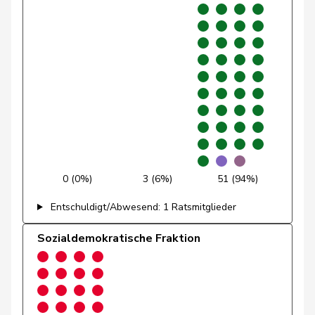
Glättli
Balthasar
GRÜNE
G
ZH
Gmür
Alois
Mitte
M-E
SZ
Gössi
Petra
FDP
RL
SZ
Graf-Litscher
Edith
SP
S
TG
Gredig
Corina
glp
GL
ZH
Grin
Jean-Pierre
SVP
V
VD
0 (0%)
3 (6%)
51 (94%)
Grossen
Jürg
glp
GL
BE
Entschuldigt/Abwesend: 1 Ratsmitglieder
Grüter
Franz
SVP
V
LU
Sozialdemokratische Fraktion
Gschwind
Jean-Paul
Mitte
M-E
JU
Niklaus-