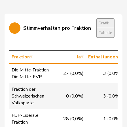
Cattaneo
Rocco
FDP
RL
TI
Chevalley
Isabelle
glp
GL
VD
Grafik
Stimmverhalten pro Fraktion
Christ
Katja
glp
GL
BS
Tabelle
Clivaz
Christophe
GRÜNE
G
VS
Cottier
Damien
FDP
RL
NE
Fraktion
Ja
Enthaltungen
Crottaz
Brigitte
SP
S
VD
Die Mitte-Fraktion.
27 (0,0%)
3 (0,0%)
Die Mitte. EVP.
Dandrès
Christian
SP
S
GE
Fraktion der
de Courten
Thomas
SVP
V
BL
Schweizerischen
0 (0,0%)
3 (0,0%)
Volkspartei
de la
Denis
PdA
G
NE
Reussille
FDP-Liberale
28 (0,0%)
1 (0,0%)
Fraktion
de