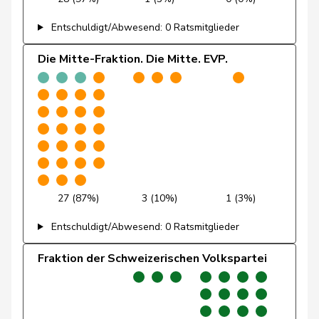
Friedli
Esther
SVP
V
SG
Entschuldigt/Abwesend: 0 Ratsmitglieder
Funiciello
Tamara
SP
S
BE
Die Mitte-Fraktion. Die Mitte. EVP.
Gafner
Andreas
EDU
V
BE
Andrea
Geissbühler
SVP
V
BE
Martina
Giacometti
Anna
FDP
RL
GR
Giezendanner
Benjamin
SVP
V
AG
27 (87%)
3 (10%)
1 (3%)
Girod
Bastien
GRÜNE
G
ZH
Entschuldigt/Abwesend: 0 Ratsmitglieder
Glanzmann-
Fraktion der Schweizerischen Volkspartei
Ida
Mitte
M-E
LU
Hunkeler
Glarner
Andreas
SVP
V
AG