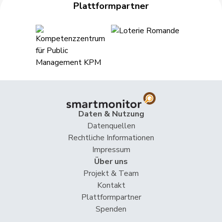
Plattformpartner
Hess
Lorenz
Mitte
M-E
BE
Huber
Alois
SVP
V
AG
Humbel
Ruth
Mitte
M-E
AG
Hurni
Baptiste
SP
S
NE
Hurter
Thomas
SVP
V
SH
Daten & Nutzung
Imark
Christian
SVP
V
SO
Datenquellen
Rechtliche Informationen
Matthias
Impressum
Jauslin
FDP
RL
AG
Samuel
Über uns
Projekt & Team
Kälin
Irène
GRÜNE
G
AG
Kontakt
Plattformpartner
Kamerzin
Sidney
Mitte
M-E
VS
Spenden