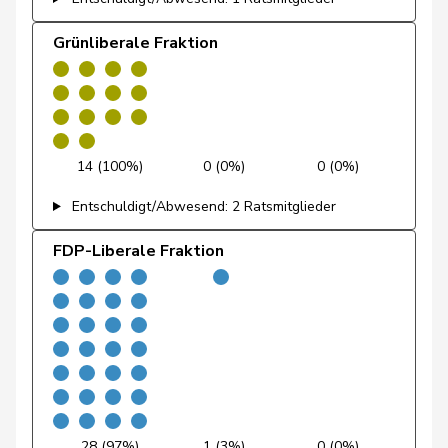
Rielle
Grünliberale Fraktion
Feller
Olivier
FDP
RL
VD
Feri
Yvonne
SP
S
AG
Fiala
Doris
FDP
RL
ZH
14 (100%)
0 (0%)
0 (0%)
Fischer
Roland
glp
GL
LU
Entschuldigt/Abwesend: 2 Ratsmitglieder
Fivaz
Fabien
GRÜNE
G
NE
FDP-Liberale Fraktion
Flach
Beat
glp
GL
AG
Fluri
Kurt
FDP
RL
SO
Pierre-
Fridez
SP
S
JU
Alain
Friedl
Claudia
SP
S
SG
28 (97%)
1 (3%)
0 (0%)