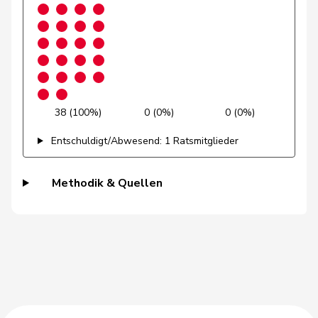
Tiana
Moser
glp
GL
ZH
Angelina
Müller
Leo
Mitte
M-E
LU
Müller-
Stefan
Mitte
M-E
SO
Altermatt
38 (100%)
0 (0%)
0 (0%)
Munz
Martina
SP
S
SH
Entschuldigt/Abwesend: 1 Ratsmitglieder
Nantermod
Philippe
FDP
RL
VS
Methodik & Quellen
Nordmann
Roger
SP
S
VD
Nussbaumer
Eric
SP
S
BL
Paganini
Nicolò
Mitte
M-E
SG
Pasquier-
Isabelle
GRÜNE
G
GE
Eichenberger