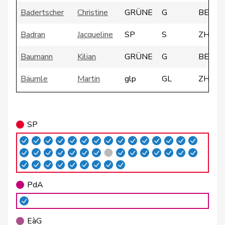
Badertscher
Christine
GRÜNE
G
BE
Badran
Jacqueline
SP
S
ZH
Baumann
Kilian
GRÜNE
G
BE
Bäumle
Martin
glp
GL
ZH
Bellaiche
Judith
glp
GL
ZH
Bendahan
Samuel
SP
S
VD
SP
Binder-Keller
Marianne
Mitte
M-E
AG
Birrer-Heimo
Prisca
SP
S
LU
PdA
Borloz
Frédéric
FDP
RL
VD
Bourgeois
Jacques
FDP
RL
FR
EàG