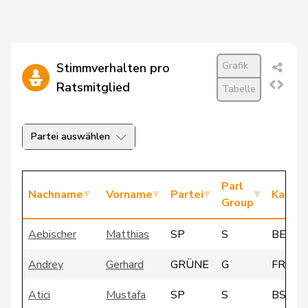
Grafik
Stimmverhalten pro
Ratsmitglied
Tabelle
Partei auswählen
Parl
Nachname
Vorname
Partei
Kanto
Group
Aebischer
Matthias
SP
S
BE
Andrey
Gerhard
GRÜNE
G
FR
Atici
Mustafa
SP
S
BS