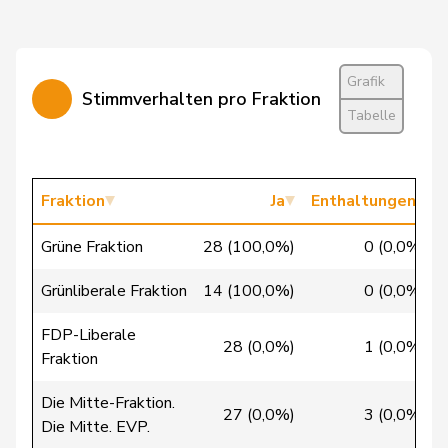
Fehlmann
Laurence
SP
S
GE
Rielle
Grafik
Feller
Olivier
FDP
RL
VD
Stimmverhalten pro Fraktion
Tabelle
Feri
Yvonne
SP
S
AG
Fiala
Doris
FDP
RL
ZH
Fraktion
Ja
Enthaltungen
Fischer
Roland
glp
GL
LU
Grüne Fraktion
28 (100,0%)
0 (0,0%)
Fivaz
Fabien
GRÜNE
G
NE
Grünliberale Fraktion
14 (100,0%)
0 (0,0%)
Flach
Beat
glp
GL
AG
FDP-Liberale
28 (0,0%)
1 (0,0%)
Fraktion
Fluri
Kurt
FDP
RL
SO
Die Mitte-Fraktion.
Pierre-
27 (0,0%)
3 (0,0%)
Fridez
SP
S
JU
Die Mitte. EVP.
Alain