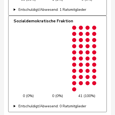
Graber
Michael
SVP
V
VS
Entschuldigt/Abwesend: 1 Ratsmitglieder
Gredig
Corina
glp
GL
ZH
Sozialdemokratische Fraktion
Grossen
Jürg
glp
GL
BE
Grüter
Franz
SVP
V
LU
Niklaus-
Gugger
EVP
M-E
ZH
Samuel
Guggisberg
Lars
SVP
V
BE
Gutjahr
Diana
SVP
V
TG
Gysi
Barbara
SP
S
SG
0 (0%)
0 (0%)
41 (100%)
Gysin
Greta
GRÜNE
G
TI
Entschuldigt/Abwesend: 0 Ratsmitglieder
Haab
Martin
SVP
V
ZH