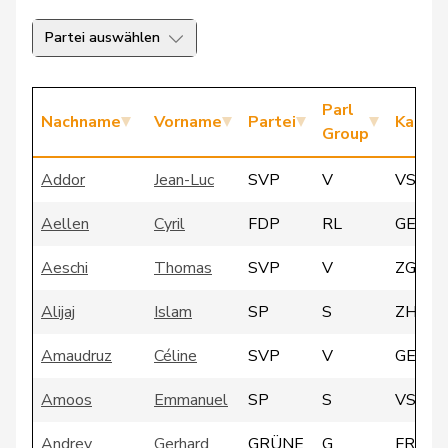
Partei auswählen
Parl
Nachname
Vorname
Partei
Kanto
Group
Addor
Jean-Luc
SVP
V
VS
Aellen
Cyril
FDP
RL
GE
Aeschi
Thomas
SVP
V
ZG
Alijaj
Islam
SP
S
ZH
Amaudruz
Céline
SVP
V
GE
Amoos
Emmanuel
SP
S
VS
Andrey
Gerhard
GRÜNE
G
FR