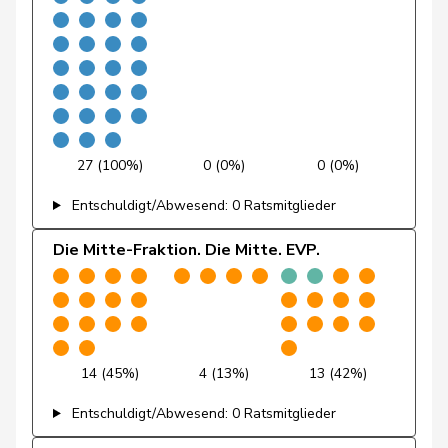
Farinelli
Alex
FDP
RL
TI
Fehlmann
Laurence
SP
S
GE
Rielle
Fehr Düsel
Nina
SVP
V
ZH
27 (100%)
0 (0%)
0 (0%)
Feller
Olivier
FDP
RL
VD
Entschuldigt/Abwesend: 0 Ratsmitglieder
Fischer
Benjamin
SVP
V
ZH
Die Mitte-Fraktion. Die Mitte. EVP.
Fonio
Giorgio
Mitte
M-E
TI
Freymond
Sylvain
SVP
V
VD
Funiciello
Tamara
SP
S
BE
14 (45%)
4 (13%)
13 (42%)
Gafner
Andreas
EDU
V
BE
Entschuldigt/Abwesend: 0 Ratsmitglieder
Gaillard
Benoît
SP
S
VD