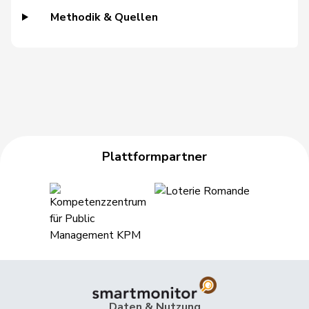
Methodik & Quellen
Hässig
Patrick
glp
GL
ZH
Heimgartner
Stefanie
SVP
V
AG
Hess
Erich
SVP
V
BE
Hess
Lorenz
Mitte
M-E
BE
Huber
Alois
SVP
V
AG
Plattformpartner
Hübscher
Martin
SVP
V
ZH
Hug
Roman
SVP
V
GR
Hurter
Thomas
SVP
V
SH
Imark
Christian
SVP
V
SO
Jaccoud
Jessica
SP
S
VD
Daten & Nutzung