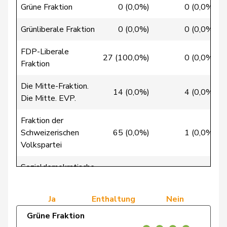
Grüne Fraktion
0 (0,0%)
0 (0,0%)
Chappuis
Isabelle
Mitte
M-E
VD
Grünliberale Fraktion
0 (0,0%)
0 (0,0%)
Chollet
Clarence
GRÜNE
G
NE
FDP-Liberale
Christ
Katja
glp
GL
BS
27 (100,0%)
0 (0,0%)
Fraktion
Clivaz
Christophe
GRÜNE
G
VS
Die Mitte-Fraktion.
14 (0,0%)
4 (0,0%)
Die Mitte. EVP.
Cottier
Damien
FDP
RL
NE
Fraktion der
Crottaz
Brigitte
SP
S
VD
Schweizerischen
65 (0,0%)
1 (0,0%)
Volkspartei
Dandrès
Christian
SP
S
GE
Sozialdemokratische
de Courten
Thomas
SVP
V
BL
0 (0,0%)
0 (0,0%)
Fraktion
de Meuron
Andrea
GRÜNE
G
BE
Ja
Enthaltung
Nein
de
Grüne Fraktion
Simone
FDP
RL
GE
Montmollin