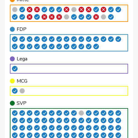
Bertschy
Kathrin
glp
GL
BE
Bischof
Edgar
SVP
V
AR
FDP
Bläsi
Thomas
SVP
V
GE
Blunschy
Dominik
Mitte
M-E
SZ
Lega
Philipp
Bregy
Mitte
M-E
VS
Matthias
MCG
Brenzikofer
Florence
GRÜNE
G
BL
Brizzi
Simona
SP
S
AG
SVP
Roland
Büchel
SVP
V
SG
Rino
Buffat
Michaël
SVP
V
VD