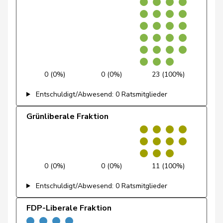
de Quattro
Jacqueline
FDP
RL
VD
Dettling
Marcel
SVP
V
SZ
De Ventura
Linda
SP
S
SH
0 (0%)
0 (0%)
23 (100%)
Dobler
Loïc
SP
S
JU
Entschuldigt/Abwesend: 0 Ratsmitglieder
Dobler
Marcel
FDP
RL
SG
Grünliberale Fraktion
Docourt
Martine
SP
S
NE
Dünki-Bättig
Michèle
SP
S
ZH
0 (0%)
0 (0%)
11 (100%)
Durrer-
Regina
Mitte
M-E
NW
Knobel
Entschuldigt/Abwesend: 0 Ratsmitglieder
Egger
Mike
SVP
V
SG
FDP-Liberale Fraktion