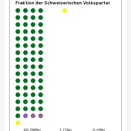
Fraktion der Schweizerischen Volkspartei
Gantenbein
Laura
GRÜNE
G
SO
Gartmann
Walter
SVP
V
SG
Giacometti
Anna
FDP
RL
GR
Gianini
Simone
FDP
RL
TI
Giezendanner
Benjamin
SVP
V
AG
Glarner
Andreas
SVP
V
AG
Glur
Christian
SVP
V
AG
Gobet
Nadine
FDP
RL
FR
Golay
Roger
MCG
V
GE
Götte
Michael
SVP
V
SG
65 (98%)
1 (2%)
0 (0%)