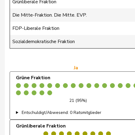
Cottier
Damien
Grünliberale Fraktion
Crottaz
Brigitte
Die Mitte-Fraktion. Die Mitte. EVP.
Dandrès
Christian
FDP-Liberale Fraktion
de Courten
Thomas
Sozialdemokratische Fraktion
de Montmollin
Simone
de Quattro
Jacqueline
Ja
Grüne Fraktion
Dettling
Marcel
De Ventura
Linda
21 (95%)
Dobler
Marcel
Entschuldigt/Abwesend: 0 Ratsmitglieder
Docourt
Martine
Grünliberale Fraktion
Durrer-Knobel
Regina