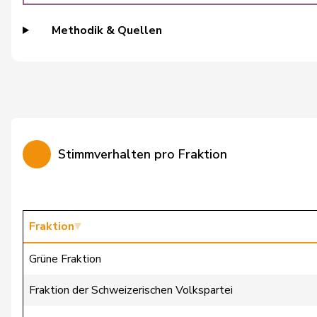
Burgherr
Thomas
Methodik & Quellen
Bürgi
Roman
Bürgin
Yvonne
Calame
Didier
Candan
Hasan
Stimmverhalten pro Fraktion
Candinas
Martin
Chappuis
Isabelle
Chollet
Clarence
Fraktion
Christ
Katja
Grüne Fraktion
Clivaz
Christophe
Fraktion der Schweizerischen Volkspartei