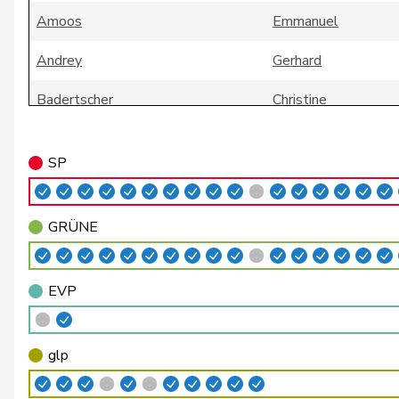
Amoos
Emmanuel
Andrey
Gerhard
Badertscher
Christine
Badran
Jacqueline
SP
Bally
Maya
Balmer
Bettina
GRÜNE
Barandun
Nicole
EVP
Baumann
Kilian
Bäumle
Martin
glp
Bendahan
Samuel