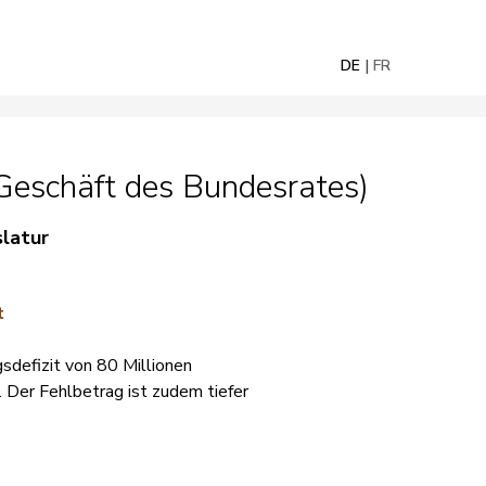
DE
FR
eschäft des Bundesrates)
slatur
t
sdefizit von 80 Millionen
 Der Fehlbetrag ist zudem tiefer