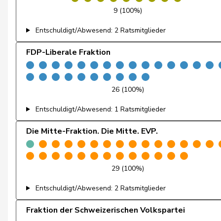
9 (100%)
Egger
Mike
Entschuldigt/Abwesend: 2 Ratsmitglieder
Farinelli
Alex
FDP-Liberale Fraktion
Fehlmann Rielle
Laurence
Fehr Düsel
Nina
26 (100%)
Feller
Olivier
Entschuldigt/Abwesend: 1 Ratsmitglieder
Fischer
Benjamin
Die Mitte-Fraktion. Die Mitte. EVP.
Flach
Beat
29 (100%)
Fonio
Giorgio
Entschuldigt/Abwesend: 2 Ratsmitglieder
Freymond
Sylvain
Fraktion der Schweizerischen Volkspartei
Fridez
Pierre-Alain