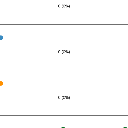
0 (0%)
SVP
V
SG
FDP
RL
TI
SP
S
GE
SVP
V
ZH
0 (0%)
FDP
RL
VD
SVP
V
ZH
glp
GL
AG
0 (0%)
Mitte
M-E
TI
SVP
V
VD
SP
S
JU