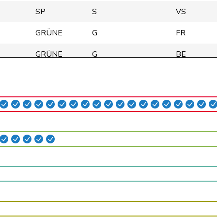
SP
S
VS
GRÜNE
G
FR
GRÜNE
G
BE
SP
S
ZH
Mitte
M-E
AG
FDP
RL
ZH
Mitte
M-E
ZH
GRÜNE
G
BE
glp
GL
ZH
SP
S
VD