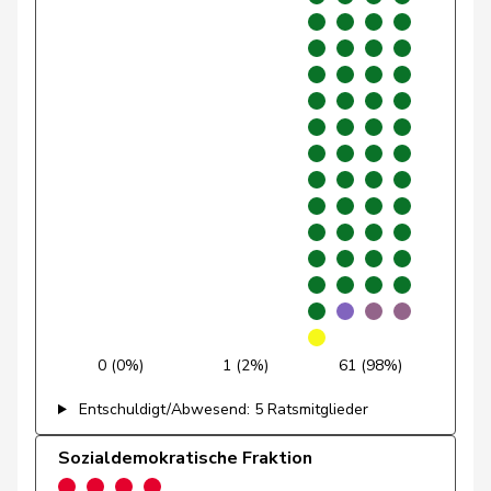
Suter
Gabriela
SP
S
AG
Andrey
Gerhard
GRÜNE
G
FR
Pfister
Gerhard
Mitte
M-E
ZG
Fonio
Giorgio
Mitte
M-E
TI
Rutz
Gregor
SVP
V
ZH
Gysin
Greta
GRÜNE
G
TI
Rüegsegger
Hans Jörg
SVP
V
BE
Hans-
0 (0%)
1 (2%)
61 (98%)
Portmann
FDP
RL
ZH
Peter
Entschuldigt/Abwesend: 5 Ratsmitglieder
Candan
Hasan
SP
S
LU
Sozialdemokratische Fraktion
Theiler
Heinz
FDP
RL
SZ