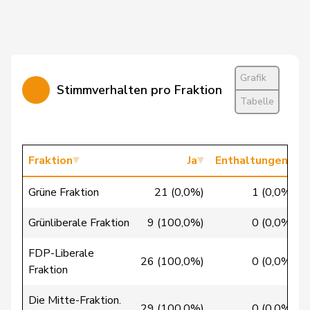
Widmer
Céline
SP
S
ZH
Dandrès
Christian
SP
S
GE
Glur
Christian
SVP
V
AG
Grafik
Stimmverhalten pro Fraktion
Tabelle
Imark
Christian
SVP
V
SO
Lohr
Christian
Mitte
M-E
TG
Fraktion
Ja
Enthaltungen
Wasserfallen
Christian
FDP
RL
BE
Grüne Fraktion
21 (0,0%)
1 (0,0%)
Badertscher
Christine
GRÜNE
G
BE
Grünliberale Fraktion
9 (100,0%)
0 (0,0%)
Bulliard-
FDP-Liberale
Christine
Mitte
M-E
FR
26 (100,0%)
0 (0,0%)
Marbach
Fraktion
Riner
Christoph
SVP
V
AG
Die Mitte-Fraktion.
29 (100,0%)
0 (0,0%)