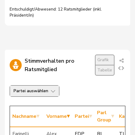
Entschuldigt/Abwesend: 12 Ratsmitglieder (inkl.
Präsident/in)
Grafik
Stimmverhalten pro
Ratsmitglied
Tabelle
Partei auswählen
Parl
Nachname
Vorname
Partei
Kanto
Group
Farinelli
Alex
FDP
RL
TI