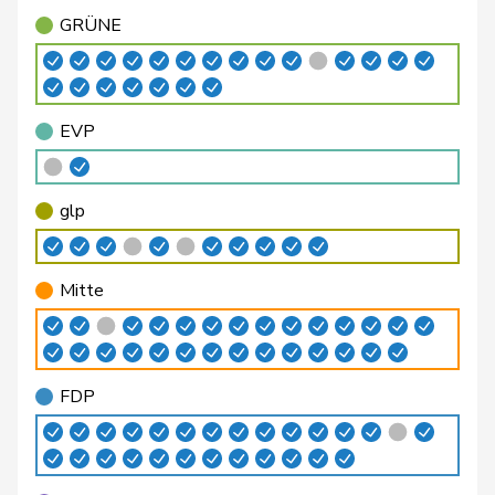
GRÜNE
Rosenwasser
Anna
SP
S
ZH
Glättli
Balthasar
GRÜNE
G
ZH
EVP
Gysi
Barbara
SP
S
SG
Schaffner
Barbara
glp
GL
ZH
glp
Steinemann
Barbara
SVP
V
ZH
Flach
Beat
glp
GL
AG
Mitte
Walti
Beat
FDP
RL
ZH
Fischer
Benjamin
SVP
V
ZH
FDP
Giezendanner
Benjamin
SVP
V
AG
Roduit
Benjamin
Mitte
M-E
VS