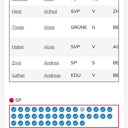
Heer
Alfred
SVP
V
ZH
Trede
Aline
GRÜNE
G
BE
Huber
Alois
SVP
V
AG
Zryd
Andrea
SP
S
BE
Gafner
Andreas
EDU
V
BE
Glarner
Andreas
SVP
V
AG
SP
Meier
Andreas
Mitte
M-E
AG
Silberschmidt
Andri
FDP
RL
ZH
Giacometti
Anna
FDP
RL
GR