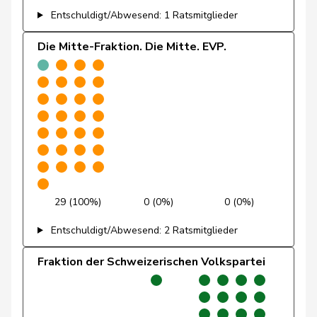
Entschuldigt/Abwesend: 1 Ratsmitglieder
Vontobel
Erich
EDU
V
ZH
Die Mitte-Fraktion. Die Mitte. EVP.
Wandfluh
Ernst
SVP
V
BE
Revaz
Estelle
SP
S
GE
Molina
Fabian
SP
S
ZH
Stämpfli
Fabienne
glp
GL
BE
Rumy
Farah
SP
S
SO
29 (100%)
0 (0%)
0 (0%)
Wettstein
Felix
GRÜNE
G
SO
Entschuldigt/Abwesend: 2 Ratsmitglieder
Brenzikofer
Florence
GRÜNE
G
BL
Fraktion der Schweizerischen Volkspartei
Grüter
Franz
SVP
V
LU
Ryser
Franziska
GRÜNE
G
SG