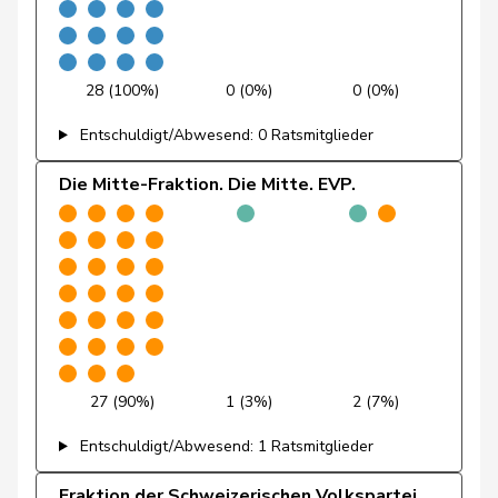
Michaud
Sophie
GRÜNE
G
VD
Gigon
Porchet
Léonore
GRÜNE
G
VD
28 (100%)
0 (0%)
0 (0%)
Prelicz-Huber
Katharina
GRÜNE
G
ZH
Entschuldigt/Abwesend: 0 Ratsmitglieder
Ryser
Franziska
GRÜNE
G
SG
Die Mitte-Fraktion. Die Mitte. EVP.
Schlatter
Marionna
GRÜNE
G
ZH
Töngi
Michael
GRÜNE
G
LU
Trede
Aline
GRÜNE
G
BE
Walder
Nicolas
GRÜNE
G
GE
27 (90%)
1 (3%)
2 (7%)
Weichelt
Manuela
GRÜNE
G
ZG
Entschuldigt/Abwesend: 1 Ratsmitglieder
Wettstein
Felix
GRÜNE
G
SO
Fraktion der Schweizerischen Volkspartei