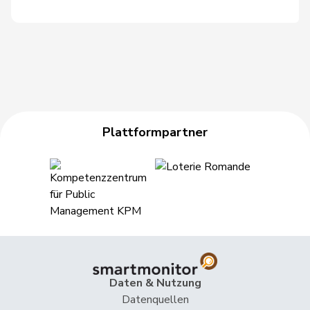
Maitre
Vincent
Mitte
M-E
GE
Meier
Andreas
Mitte
M-E
AG
Müller
Leo
Mitte
M-E
LU
Müller-
Stefan
Mitte
M-E
SO
Altermatt
Plattformpartner
Nause
Reto
Mitte
M-E
BE
Paganini
Nicolò
Mitte
M-E
SG
Pfister
Gerhard
Mitte
M-E
ZG
Rechsteiner
Thomas
Mitte
M-E
AI
Ritter
Markus
Mitte
M-E
SG
Daten & Nutzung
Roduit
Benjamin
Mitte
M-E
VS
Datenquellen