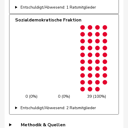
Entschuldigt/Abwesend: 1 Ratsmitglieder
Candinas
Martin
Mitte
M-E
GR
Sozialdemokratische Fraktion
Chappuis
Isabelle
Mitte
M-E
VD
Durrer-
Regina
Mitte
M-E
NW
Knobel
Fonio
Giorgio
Mitte
M-E
TI
Hess
Lorenz
Mitte
M-E
BE
Kamerzin
Sidney
Mitte
M-E
VS
Kaufmann
Pius
Mitte
M-E
LU
0 (0%)
0 (0%)
39 (100%)
Kutter
Philipp
Mitte
M-E
ZH
Entschuldigt/Abwesend: 2 Ratsmitglieder
Lohr
Christian
Mitte
M-E
TG
Methodik & Quellen