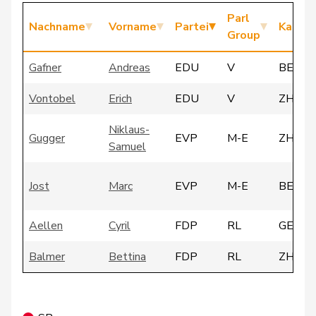
Parl
Nachname
Vorname
Partei
Kanto
Group
Gafner
Andreas
EDU
V
BE
Vontobel
Erich
EDU
V
ZH
Niklaus-
Gugger
EVP
M-E
ZH
Samuel
Jost
Marc
EVP
M-E
BE
Aellen
Cyril
FDP
RL
GE
Balmer
Bettina
FDP
RL
ZH
Cottier
Damien
FDP
RL
NE