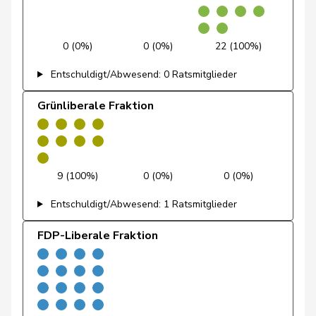
Brenzikofer
Florence
GRÜNE
G
BL
0 (0%)
0 (0%)
22 (100%)
Clivaz
Christophe
GRÜNE
G
VS
Entschuldigt/Abwesend: 0 Ratsmitglieder
Fivaz
Fabien
GRÜNE
G
NE
Grünliberale Fraktion
Girod
Bastien
GRÜNE
G
ZH
Glättli
Balthasar
GRÜNE
G
ZH
Gysin
Greta
GRÜNE
G
TI
9 (100%)
0 (0%)
0 (0%)
Entschuldigt/Abwesend: 1 Ratsmitglieder
Kälin
Irène
GRÜNE
G
AG
FDP-Liberale Fraktion
Klopfenstein
Delphine
GRÜNE
G
GE
Broggini
Mahaim
Raphaël
GRÜNE
G
VD