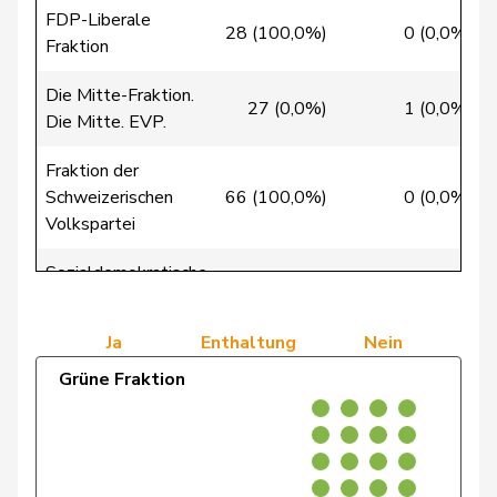
FDP-Liberale
28 (100,0%)
0 (0,0%)
Flach
Beat
glp
GL
AG
Fraktion
Gredig
Corina
glp
GL
ZH
Die Mitte-Fraktion.
27 (0,0%)
1 (0,0%)
Die Mitte. EVP.
Grossen
Jürg
glp
GL
BE
Fraktion der
Hässig
Patrick
glp
GL
ZH
Schweizerischen
66 (100,0%)
0 (0,0%)
Volkspartei
Mettler
Melanie
glp
GL
BE
Sozialdemokratische
Schaffner
Barbara
glp
GL
ZH
0 (0,0%)
0 (0,0%)
Fraktion
Weber
Céline
glp
GL
VD
Ja
Enthaltung
Nein
Grüne Fraktion
Andrey
Gerhard
GRÜNE
G
FR
Badertscher
Christine
GRÜNE
G
BE
Baumann
Kilian
GRÜNE
G
BE