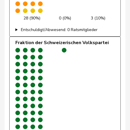
Girod
Bastien
GRÜNE
G
ZH
28 (90%)
0 (0%)
3 (10%)
Glanzmann-
Ida
CVP
M-E
LU
Hunkeler
Entschuldigt/Abwesend: 0 Ratsmitglieder
Glarner
Andreas
SVP
V
AG
Fraktion der Schweizerischen Volkspartei
Glättli
Balthasar
GRÜNE
G
ZH
Gmür
Alois
CVP
M-E
SZ
Gössi
Petra
FDP
RL
SZ
Graf-Litscher
Edith
SP
S
TG
Gredig
Corina
glp
GL
ZH
Grin
Jean-Pierre
SVP
V
VD
Grossen
Jürg
glp
GL
BE