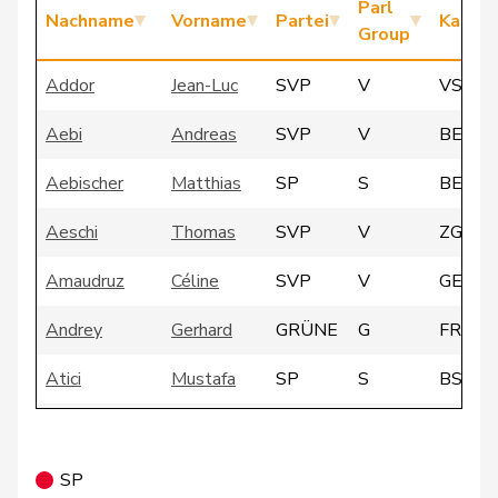
Parl
Nachname
Vorname
Partei
Kanto
Group
Addor
Jean-Luc
SVP
V
VS
Aebi
Andreas
SVP
V
BE
Aebischer
Matthias
SP
S
BE
Aeschi
Thomas
SVP
V
ZG
Amaudruz
Céline
SVP
V
GE
Andrey
Gerhard
GRÜNE
G
FR
Atici
Mustafa
SP
S
BS
Badertscher
Christine
GRÜNE
G
BE
Badran
Jacqueline
SP
S
ZH
SP