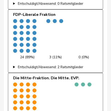
Fluri
Kurt
FDP
RL
SO
Entschuldigt/Abwesend: 0 Ratsmitglieder
Pierre-
FDP-Liberale Fraktion
Fridez
SP
S
JU
Alain
Friedl
Claudia
SP
S
SG
Friedli
Esther
SVP
V
SG
Funiciello
Tamara
SP
S
BE
24 (89%)
3 (11%)
0 (0%)
Gafner
Andreas
EDU
V
BE
Entschuldigt/Abwesend: 2 Ratsmitglieder
Andrea
Geissbühler
SVP
V
BE
Die Mitte-Fraktion. Die Mitte. EVP.
Martina
Giacometti
Anna
FDP
RL
GR
Giezendanner
Benjamin
SVP
V
AG