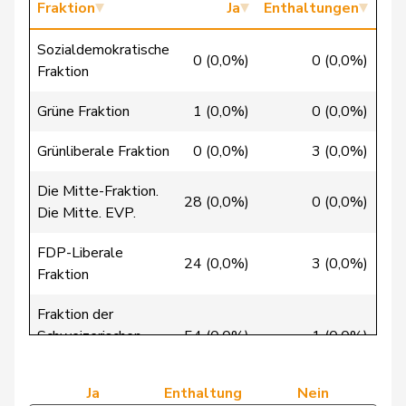
Fraktion
Ja
Enthaltungen
de la
Denis
PdA
G
NE
Sozialdemokratische
Reussille
0 (0,0%)
0 (0,0%)
37 
Fraktion
de
Simone
FDP
RL
GE
Grüne Fraktion
1 (0,0%)
0 (0,0%)
Montmollin
Grünliberale Fraktion
0 (0,0%)
3 (0,0%)
de Quattro
Jacqueline
FDP
RL
VD
Die Mitte-Fraktion.
Dettling
Marcel
SVP
V
SZ
28 (0,0%)
0 (0,0%)
Die Mitte. EVP.
Dobler
Marcel
FDP
RL
SG
FDP-Liberale
24 (0,0%)
3 (0,0%)
Egger
Kurt
GRÜNE
G
TG
Fraktion
Egger
Mike
SVP
V
SG
Fraktion der
Schweizerischen
54 (0,0%)
1 (0,0%)
Volkspartei
Estermann
Yvette
SVP
V
LU
Ja
Enthaltung
Nein