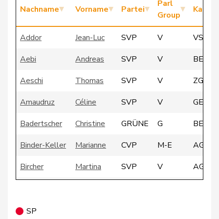
Parl
Nachname
Vorname
Partei
Kanto
Group
Addor
Jean-Luc
SVP
V
VS
Aebi
Andreas
SVP
V
BE
Aeschi
Thomas
SVP
V
ZG
Amaudruz
Céline
SVP
V
GE
Badertscher
Christine
GRÜNE
G
BE
Binder-Keller
Marianne
CVP
M-E
AG
Bircher
Martina
SVP
V
AG
Borloz
Frédéric
FDP
RL
VD
Bourgeois
Jacques
FDP
RL
FR
SP