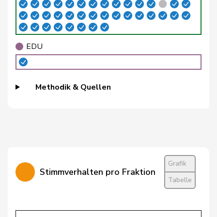
Gafner
Andreas
EDU
V
BE
Andrea
Geissbühler
SVP
V
BE
Martina
EDU
Giezendanner
Benjamin
SVP
V
AG
Glanzmann-
Methodik & Quellen
Ida
CVP
M-E
LU
Hunkeler
Glarner
Andreas
SVP
V
AG
Gmür
Alois
CVP
M-E
SZ
Gössi
Petra
FDP
RL
SZ
Grafik
Stimmverhalten pro Fraktion
Grin
Jean-Pierre
SVP
V
Tabelle
VD
Grüter
Franz
SVP
V
LU