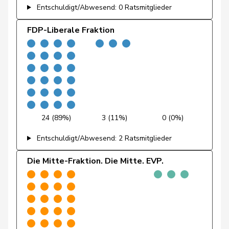
Entschuldigt/Abwesend: 0 Ratsmitglieder
Lüscher
Christian
FDP
RL
GE
FDP-Liberale Fraktion
Maitre
Vincent
CVP
M-E
GE
Marchesi
Piero
SVP
V
TI
Martullo-
Magdalena
SVP
V
GR
Blocher
Matter
Thomas
SVP
V
ZH
24 (89%)
3 (11%)
0 (0%)
Müller
Leo
CVP
M-E
LU
Entschuldigt/Abwesend: 2 Ratsmitglieder
Müller-
Die Mitte-Fraktion. Die Mitte. EVP.
Stefan
CVP
M-E
SO
Altermatt
Nantermod
Philippe
FDP
RL
VS
Nicolet
Jacques
SVP
V
VD