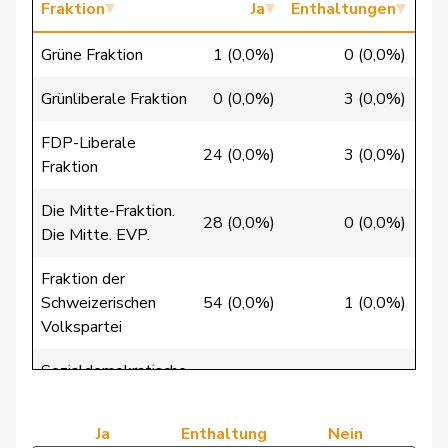
Fraktion
Ja
Enthaltungen
Gschwind
Jean-Paul
CVP
M-E
JU
Grüne Fraktion
1 (0,0%)
0 (0,0%)
Guggisberg
Lars
SVP
V
BE
Grünliberale Fraktion
0 (0,0%)
3 (0,0%)
Gutjahr
Diana
SVP
V
TG
FDP-Liberale
Haab
Martin
SVP
V
ZH
24 (0,0%)
3 (0,0%)
Fraktion
Heer
Alfred
SVP
V
ZH
Die Mitte-Fraktion.
28 (0,0%)
0 (0,0%)
Heimgartner
Stefanie
SVP
V
AG
Die Mitte. EVP.
Herzog
Verena
SVP
V
TG
Fraktion der
Schweizerischen
54 (0,0%)
1 (0,0%)
Hess
Erich
SVP
V
BE
Volkspartei
Hess
Lorenz
BDP
M-E
BE
Sozialdemokratische
0 (0,0%)
0 (0,0%)
37 
Fraktion
Huber
Alois
SVP
V
AG
Ja
Enthaltung
Nein