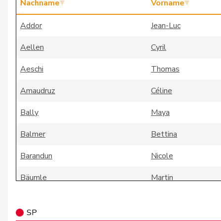
Nachname
Vorname
Addor
Jean-Luc
Aellen
Cyril
Aeschi
Thomas
Amaudruz
Céline
Bally
Maya
Balmer
Bettina
Barandun
Nicole
Bäumle
Martin
Bertschy
Kathrin
SP