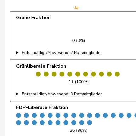
Gianini
Simone
Ja
Grüne Fraktion
Glarner
Andreas
Glur
Christian
0 (0%)
Gobet
Nadine
Entschuldigt/Abwesend: 2 Ratsmitglieder
Golay
Roger
Grünliberale Fraktion
Götte
Michael
11 (100%)
Graber
Michael
Entschuldigt/Abwesend: 0 Ratsmitglieder
Gredig
Corina
FDP-Liberale Fraktion
Grossen
Jürg
Grüter
Franz
26 (96%)