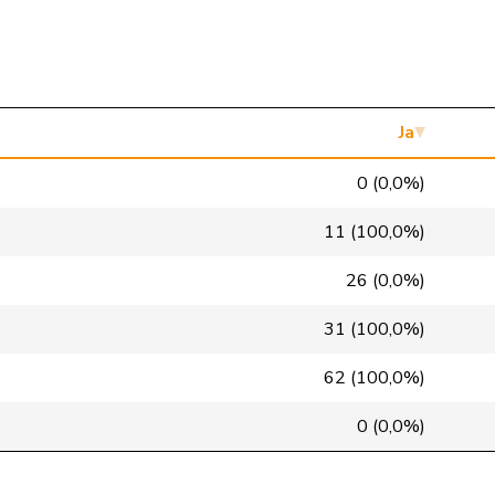
FDP
RL
TI
SVP
V
ZH
FDP
RL
VD
Ja
SVP
V
ZH
0 (0,0%)
glp
GL
AG
11 (100,0%)
Mitte
M-E
TI
26 (0,0%)
SVP
V
VD
31 (100,0%)
EDU
V
BE
62 (100,0%)
SVP
V
SG
0 (0,0%)
FDP
RL
GR