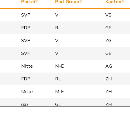
Partei
Parl Group
Kanton
SVP
V
VS
FDP
RL
GE
SVP
V
ZG
SVP
V
GE
Mitte
M-E
AG
FDP
RL
ZH
Mitte
M-E
ZH
glp
GL
ZH
glp
GL
BE