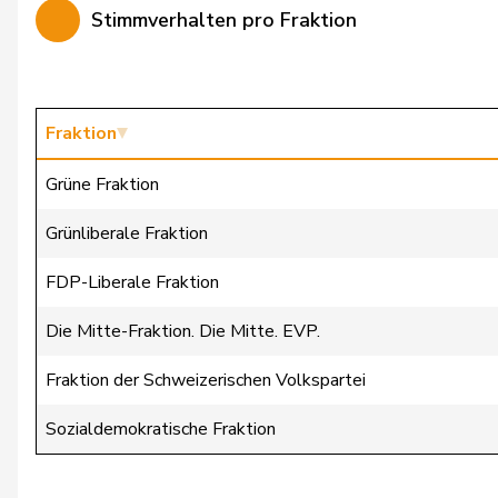
Stimmverhalten pro Fraktion
Farinelli
Alex
Fehr Düsel
Nina
Feller
Olivier
Fraktion
Fischer
Benjamin
Grüne Fraktion
Flach
Beat
Grünliberale Fraktion
Fonio
Giorgio
FDP-Liberale Fraktion
Freymond
Sylvain
Die Mitte-Fraktion. Die Mitte. EVP.
Gafner
Andreas
Fraktion der Schweizerischen Volkspartei
Gartmann
Walter
Sozialdemokratische Fraktion
Giacometti
Anna