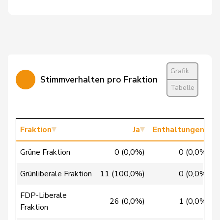
Knutti
Thomas
SVP
V
BE
Masshardt
Nadine
SP
S
BE
Nause
Reto
Mitte
M-E
BE
Grafik
Stimmverhalten pro Fraktion
Riem
Katja
SVP
V
BE
Tabelle
Rüegsegger
Hans Jörg
SVP
V
BE
Schmezer
Ueli
SP
S
BE
Fraktion
Ja
Enthaltungen
Stämpfli
Fabienne
glp
GL
BE
Grüne Fraktion
0 (0,0%)
0 (0,0%)
Trede
Aline
GRÜNE
G
BE
Grünliberale Fraktion
11 (100,0%)
0 (0,0%)
Umbricht
Nadja
SVP
V
BE
FDP-Liberale
Pieren
26 (0,0%)
1 (0,0%)
Fraktion