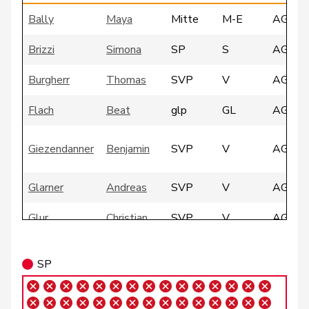
Bally
Maya
Mitte
M-E
AG
Brizzi
Simona
SP
S
AG
Burgherr
Thomas
SVP
V
AG
Flach
Beat
glp
GL
AG
Giezendanner
Benjamin
SVP
V
AG
Glarner
Andreas
SVP
V
AG
Glur
Christian
SVP
V
AG
Heimgartner
Stefanie
SVP
V
AG
SP
Huber
Alois
SVP
V
AG