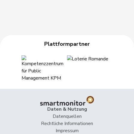
Müller
Leo
Mitte
M-E
LU
Roth
David
SP
S
LU
Schilliger
Peter
FDP
RL
LU
Plattformpartner
Thalmann-
Vroni
SVP
V
LU
Bieri
Töngi
Michael
GRÜNE
G
LU
Wismer-
Priska
Mitte
M-E
LU
Felder
Calame
Didier
SVP
V
NE
Daten & Nutzung
Datenquellen
Chollet
Clarence
GRÜNE
G
NE
Rechtliche Informationen
Impressum