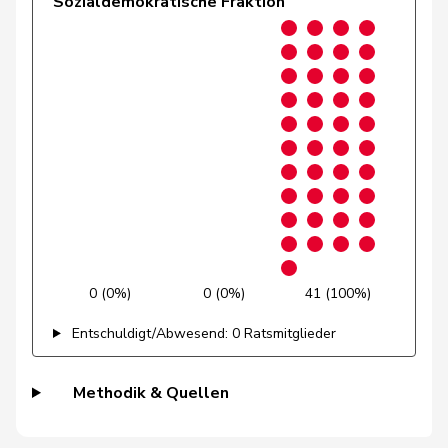
Sozialdemokratische Fraktion
Candinas
Martin
Mitte
M-E
GR
Giacometti
Anna
FDP
RL
GR
Hug
Roman
SVP
V
GR
Martullo-
Magdalena
SVP
V
GR
Blocher
Pult
Jon
SP
S
GR
Dobler
Loïc
SP
S
JU
0 (0%)
0 (0%)
41 (100%)
Stettler
Thomas
SVP
V
JU
Entschuldigt/Abwesend: 0 Ratsmitglieder
Candan
Hasan
SP
S
LU
Grüter
Franz
SVP
V
LU
Methodik & Quellen
Kaufmann
Pius
Mitte
M-E
LU