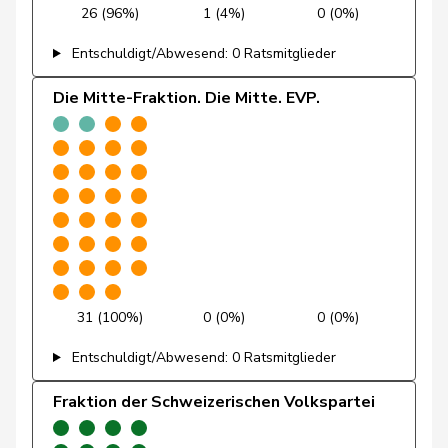
26 (96%)
1 (4%)
0 (0%)
Pierre-
Page
SVP
V
FR
Entschuldigt/Abwesend: 0 Ratsmitglieder
André
Die Mitte-Fraktion. Die Mitte. EVP.
Piller Carrard
Valérie
SP
S
FR
Roth
Marie-
Mitte
M-E
FR
Pasquier
France
Aellen
Cyril
FDP
RL
GE
Amaudruz
Céline
SVP
V
GE
31 (100%)
0 (0%)
0 (0%)
Berli
Rudi
GRÜNE
G
GE
Entschuldigt/Abwesend: 0 Ratsmitglieder
Bläsi
Thomas
SVP
V
GE
Fraktion der Schweizerischen Volkspartei
Dandrès
Christian
SP
S
GE