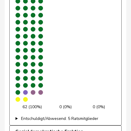
de
Simone
FDP
RL
GE
Montmollin
Fehlmann
Laurence
SP
S
GE
Rielle
Golay
Roger
MCG
V
GE
Klopfenstein
Delphine
GRÜNE
G
GE
Broggini
Maitre
Vincent
Mitte
M-E
GE
Revaz
Estelle
SP
S
GE
62 (100%)
0 (0%)
0 (0%)
Sormanni
Daniel
MCG
V
GE
Entschuldigt/Abwesend: 5 Ratsmitglieder
Schnyder
Markus
SVP
V
GL