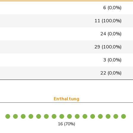
SVP
V
BE
6 (0,0%)
SP
S
BE
11 (100,0%)
glp
GL
BE
24 (0,0%)
GRÜNE
G
BE
29 (100,0%)
SVP
V
BE
3 (0,0%)
SVP
V
BE
22 (0,0%)
FDP
RL
BE
SP
S
BE
Enthaltung
SP
S
BE
GRÜNE
G
BL
16 (70%)