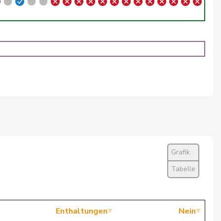
Nein
Ja
Nein
Nein
Ja
Ja
Nein
Grafik
Enthaltung
Tabelle
Ja
Nein
Enthaltungen
Nein