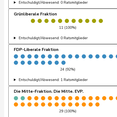
Entschuldigt/Abwesend: 0 Ratsmitglieder
de Courten
Thomas
Grünliberale Fraktion
Locher
Miriam
Marti
Samira
11 (100%)
Schneeberger
Daniela
Entschuldigt/Abwesend: 0 Ratsmitglieder
Schneider-Schneiter
Elisabeth
FDP-Liberale Fraktion
Sollberger
Sandra
24 (92%)
Arslan
Sibel
Entschuldigt/Abwesend: 1 Ratsmitglieder
Christ
Katja
Die Mitte-Fraktion. Die Mitte. EVP.
von Falkenstein
Patricia
Wyss
Sarah
29 (100%)