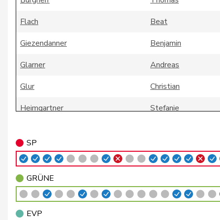
Burgherr
Thomas
Flach
Beat
Giezendanner
Benjamin
Glarner
Andreas
Glur
Christian
Heimgartner
Stefanie
Huber
Alois
SP
Jauslin
Matthias Samuel
Kälin
Irène
GRÜNE
Meier
Andreas
EVP
Riner
Christoph