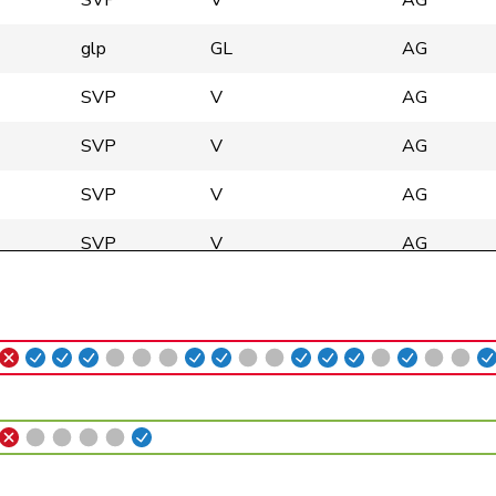
SVP
V
AG
glp
GL
AG
SVP
V
AG
SVP
V
AG
SVP
V
AG
SVP
V
AG
SVP
V
AG
glp
GL
AG
GRÜNE
G
AG
Mitte
M-E
AG
SVP
V
AG