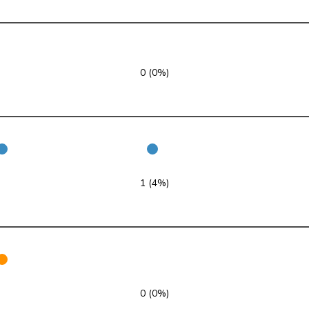
SVP
V
BL
SP
S
BL
SP
S
BL
0 (0%)
FDP
RL
BL
Mitte
M-E
BL
SVP
V
BL
1 (4%)
GRÜNE
G
BS
glp
GL
BS
FDP
RL
BS
SP
S
BS
0 (0%)