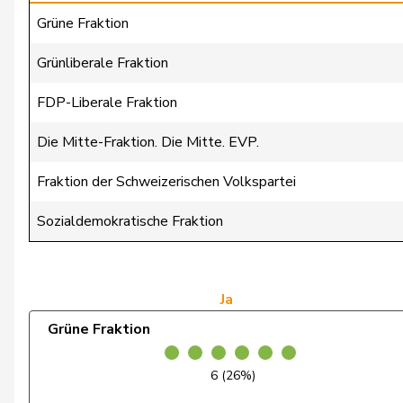
Rüegsegger
Hans Jörg
Grüne Fraktion
Schmezer
Ueli
Grünliberale Fraktion
Stämpfli
Fabienne
FDP-Liberale Fraktion
Trede
Aline
Die Mitte-Fraktion. Die Mitte. EVP.
Umbricht Pieren
Nadja
Fraktion der Schweizerischen Volkspartei
Wandfluh
Ernst
Sozialdemokratische Fraktion
Wasserfallen
Christian
Zryd
Andrea
Ja
Grüne Fraktion
Zybach
Ursula
Brenzikofer
Florence
6 (26%)