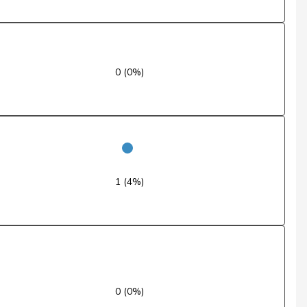
Nein
Ja
Enthaltung
0 (0%)
Ja
Ja
Nein
1 (4%)
Enthaltung
Ja
Ja
Ja
0 (0%)