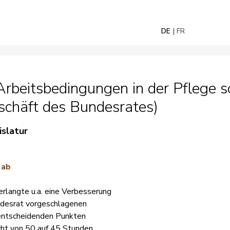
DE
FR
rbeitsbedingungen in der Pflege 
schäft des Bundesrates)
islatur
 ab
rlangte u.a. eine Verbesserung
ndesrat vorgeschlagenen
entscheidenden Punkten
cht von 50 auf 45 Stunden