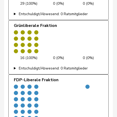
Feller
Olivier
FDP
RL
VD
29 (100%)
0 (0%)
0 (0%)
Entschuldigt/Abwesend: 0 Ratsmitglieder
Feri
Yvonne
SP
S
AG
Grünliberale Fraktion
Fiala
Doris
FDP
RL
ZH
Fischer
Benjamin
SVP
V
ZH
Fischer
Roland
glp
GL
LU
16 (100%)
0 (0%)
0 (0%)
Fivaz
Fabien
GRÜNE
G
NE
Entschuldigt/Abwesend: 0 Ratsmitglieder
Flach
Beat
glp
GL
AG
FDP-Liberale Fraktion
Fluri
Kurt
FDP
RL
SO
Pierre-
Fridez
SP
S
JU
Alain
Friedl
Claudia
SP
S
SG