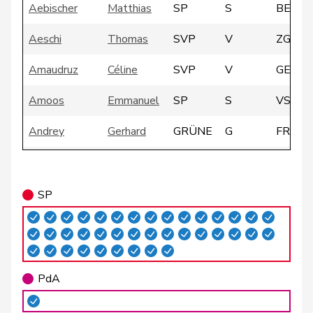
Aebischer
Matthias
SP
S
BE
Aeschi
Thomas
SVP
V
ZG
Amaudruz
Céline
SVP
V
GE
Amoos
Emmanuel
SP
S
VS
Andrey
Gerhard
GRÜNE
G
FR
Atici
Mustafa
SP
S
BS
Badertscher
Christine
GRÜNE
G
BE
SP
Badran
Jacqueline
SP
S
ZH
Barrile
Angelo
SP
S
ZH
PdA
Baumann
Kilian
GRÜNE
G
BE