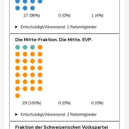
Funiciello
Tamara
SP
S
BE
27 (96%)
0 (0%)
1 (4%)
Gafner
Andreas
EDU
V
BE
Entschuldigt/Abwesend: 1 Ratsmitglieder
Andrea
Geissbühler
SVP
V
BE
Die Mitte-Fraktion. Die Mitte. EVP.
Martina
Giacometti
Anna
FDP
RL
GR
Giezendanner
Benjamin
SVP
V
AG
Girod
Bastien
GRÜNE
G
ZH
Glanzmann-
Ida
Mitte
M-E
LU
Hunkeler
29 (100%)
0 (0%)
0 (0%)
Glarner
Andreas
SVP
V
AG
Entschuldigt/Abwesend: 2 Ratsmitglieder
Glättli
Balthasar
GRÜNE
G
ZH
Fraktion der Schweizerischen Volkspartei