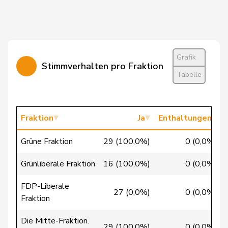
Candinas
Martin
Mitte
M-E
GR
Cattaneo
Rocco
FDP
RL
TI
Grafik
Stimmverhalten pro Fraktion
Christ
Katja
glp
GL
BS
Tabelle
Clivaz
Christophe
GRÜNE
G
VS
Cottier
Damien
FDP
RL
NE
Fraktion
Ja
Enthaltungen
Crottaz
Brigitte
SP
S
VD
Grüne Fraktion
29 (100,0%)
0 (0,0%)
Dandrès
Christian
SP
S
GE
Grünliberale Fraktion
16 (100,0%)
0 (0,0%)
de Courten
Thomas
SVP
V
BL
FDP-Liberale
27 (0,0%)
0 (0,0%)
Fraktion
de la
Denis
PdA
G
NE
Reussille
Die Mitte-Fraktion.
29 (100,0%)
0 (0,0%)