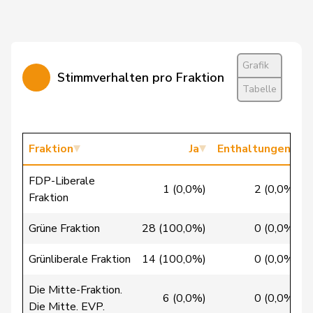
Burgherr
Thomas
SVP
V
AG
Candinas
Martin
Mitte
M-E
GR
Grafik
Stimmverhalten pro Fraktion
Tabelle
Cattaneo
Rocco
FDP
RL
TI
Christ
Katja
glp
GL
BS
Fraktion
Ja
Enthaltungen
Clivaz
Christophe
GRÜNE
G
VS
FDP-Liberale
1 (0,0%)
2 (0,0%)
Fraktion
Cottier
Damien
FDP
RL
NE
Grüne Fraktion
28 (100,0%)
0 (0,0%)
Crottaz
Brigitte
SP
S
VD
Grünliberale Fraktion
14 (100,0%)
0 (0,0%)
Dandrès
Christian
SP
S
GE
Die Mitte-Fraktion.
6 (0,0%)
0 (0,0%)
de Courten
Thomas
SVP
V
BL
Die Mitte. EVP.