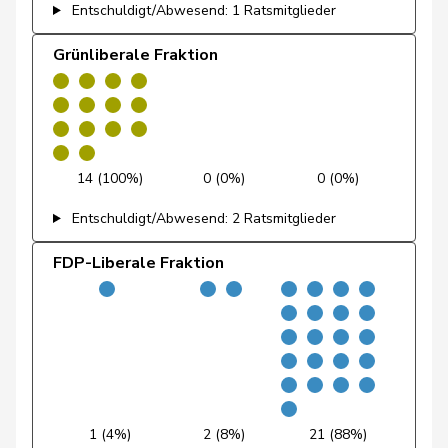
Entschuldigt/Abwesend: 1 Ratsmitglieder
Fehlmann
Laurence
SP
S
GE
Rielle
Grünliberale Fraktion
Feller
Olivier
FDP
RL
VD
Feri
Yvonne
SP
S
AG
Fiala
Doris
FDP
RL
ZH
14 (100%)
0 (0%)
0 (0%)
Entschuldigt/Abwesend: 2 Ratsmitglieder
Fischer
Benjamin
SVP
V
ZH
FDP-Liberale Fraktion
Fischer
Roland
glp
GL
LU
Fivaz
Fabien
GRÜNE
G
NE
Flach
Beat
glp
GL
AG
Fluri
Kurt
FDP
RL
SO
1 (4%)
2 (8%)
21 (88%)