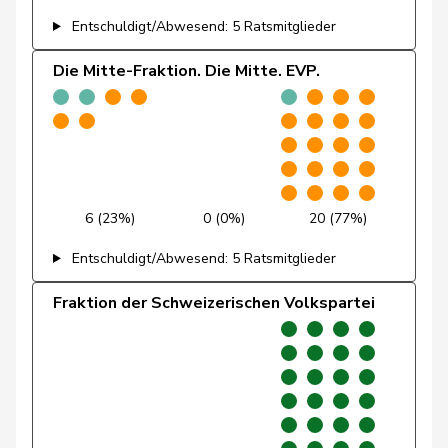
Pierre-
Entschuldigt/Abwesend: 5 Ratsmitglieder
Fridez
SP
S
JU
Alain
Die Mitte-Fraktion. Die Mitte. EVP.
Friedl
Claudia
SP
S
SG
Funiciello
Tamara
SP
S
BE
Gafner
Andreas
EDU
V
BE
Andrea
6 (23%)
0 (0%)
20 (77%)
Geissbühler
SVP
V
BE
Martina
Entschuldigt/Abwesend: 5 Ratsmitglieder
Giacometti
Anna
FDP
RL
GR
Fraktion der Schweizerischen Volkspartei
Giezendanner
Benjamin
SVP
V
AG
Girod
Bastien
GRÜNE
G
ZH
Glanzmann-