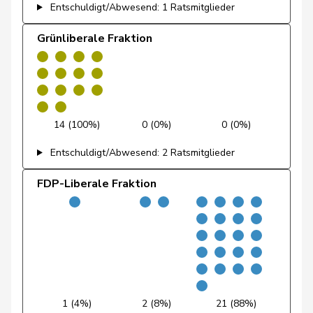
Entschuldigt/Abwesend: 1 Ratsmitglieder
Grünliberale Fraktion
Candinas
Martin
Mitte
M-E
GR
Glanzmann-
Ida
Mitte
M-E
LU
14 (100%)
0 (0%)
0 (0%)
Hunkeler
Entschuldigt/Abwesend: 2 Ratsmitglieder
Gmür
Alois
Mitte
M-E
SZ
FDP-Liberale Fraktion
Gschwind
Jean-Paul
Mitte
M-E
JU
Niklaus-
Gugger
EVP
M-E
ZH
Samuel
Hess
Lorenz
Mitte
M-E
BE
1 (4%)
2 (8%)
21 (88%)