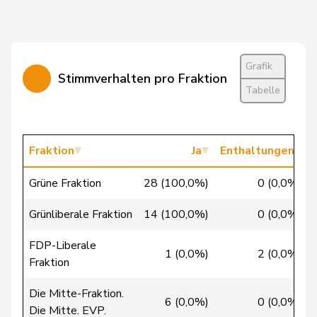
Bellaiche
Judith
glp
GL
ZH
Bertschy
Kathrin
glp
GL
BE
Grafik
Stimmverhalten pro Fraktion
Tabelle
Brunner
Thomas
glp
GL
SG
Christ
Katja
glp
GL
BS
Fraktion
Ja
Enthaltungen
Fischer
Roland
glp
GL
LU
Grüne Fraktion
28 (100,0%)
0 (0,0%)
Flach
Beat
glp
GL
AG
Grünliberale Fraktion
14 (100,0%)
0 (0,0%)
Gredig
Corina
glp
GL
ZH
FDP-Liberale
Grossen
Jürg
glp
GL
BE
1 (0,0%)
2 (0,0%)
Fraktion
Mäder
Jörg
glp
GL
ZH
Die Mitte-Fraktion.
6 (0,0%)
0 (0,0%)
Die Mitte. EVP.
Matter
Michel
glp
GL
GE