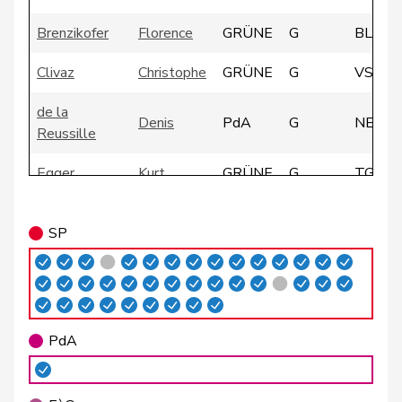
Brenzikofer
Florence
GRÜNE
G
BL
Clivaz
Christophe
GRÜNE
G
VS
de la
Denis
PdA
G
NE
Reussille
Egger
Kurt
GRÜNE
G
TG
Fivaz
Fabien
GRÜNE
G
NE
SP
Girod
Bastien
GRÜNE
G
ZH
Glättli
Balthasar
GRÜNE
G
ZH
Gysin
Greta
GRÜNE
G
TI
PdA
Imboden
Natalie
GRÜNE
G
BE