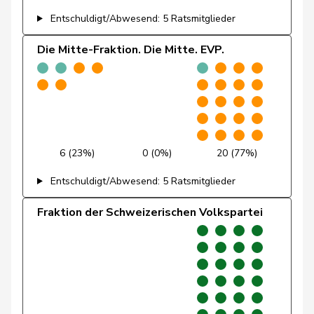
Jost
Marc
EVP
M-E
BE
Entschuldigt/Abwesend: 5 Ratsmitglieder
Kamerzin
Sidney
Mitte
M-E
VS
Die Mitte-Fraktion. Die Mitte. EVP.
Kutter
Philipp
Mitte
M-E
ZH
Landolt
Martin
Mitte
M-E
GL
6 (23%)
0 (0%)
20 (77%)
Lohr
Christian
Mitte
M-E
TG
Entschuldigt/Abwesend: 5 Ratsmitglieder
Maitre
Vincent
Mitte
M-E
GE
Fraktion der Schweizerischen Volkspartei
Meier
Andreas
Mitte
M-E
AG
Müller
Leo
Mitte
M-E
LU
Müller-
Stefan
Mitte
M-E
SO
Altermatt