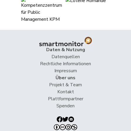
de Quattro
Jacqueline
FDP
RL
VD
Dobler
Marcel
FDP
RL
SG
Farinelli
Alex
FDP
RL
TI
Feller
Olivier
FDP
RL
VD
Daten & Nutzung
Fiala
Doris
FDP
RL
ZH
Datenquellen
Rechtliche Informationen
Impressum
Fluri
Kurt
FDP
RL
SO
Über uns
Projekt & Team
Giacometti
Anna
FDP
RL
GR
Kontakt
Plattformpartner
Spenden
Gössi
Petra
FDP
RL
SZ
Matthias
Jauslin
FDP
RL
AG
Samuel