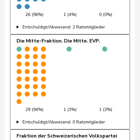
Friedli
Esther
SVP
V
SG
26 (96%)
1 (4%)
0 (0%)
Funiciello
Tamara
SP
S
BE
Entschuldigt/Abwesend: 2 Ratsmitglieder
Gafner
Andreas
EDU
V
BE
Die Mitte-Fraktion. Die Mitte. EVP.
Andrea
Geissbühler
SVP
V
BE
Martina
Giacometti
Anna
FDP
RL
GR
Giezendanner
Benjamin
SVP
V
AG
Girod
Bastien
GRÜNE
G
ZH
29 (94%)
1 (3%)
1 (3%)
Glanzmann-
Entschuldigt/Abwesend: 0 Ratsmitglieder
Ida
Mitte
M-E
LU
Hunkeler
Fraktion der Schweizerischen Volkspartei