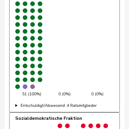
Glarner
Andreas
SVP
V
AG
Glättli
Balthasar
GRÜNE
G
ZH
Gmür
Alois
Mitte
M-E
SZ
Gössi
Petra
FDP
RL
SZ
Graber
Michael
SVP
V
VS
Graf-Litscher
Edith
SP
S
TG
Gredig
Corina
glp
GL
ZH
Grin
Jean-Pierre
SVP
V
VD
51 (100%)
0 (0%)
0 (0%)
Grossen
Jürg
glp
GL
BE
Entschuldigt/Abwesend: 4 Ratsmitglieder
Grüter
Franz
SVP
V
LU
Sozialdemokratische Fraktion
Gschwind
Jean-Paul
Mitte
M-E
JU