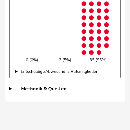
Niklaus-
Gugger
EVP
M-E
ZH
Samuel
Guggisberg
Lars
SVP
V
BE
Gutjahr
Diana
SVP
V
TG
0 (0%)
2 (5%)
35 (95%)
Gysi
Barbara
SP
S
SG
Entschuldigt/Abwesend: 2 Ratsmitglieder
Gysin
Greta
GRÜNE
G
TI
Methodik & Quellen
Haab
Martin
SVP
V
ZH
Heer
Alfred
SVP
V
ZH
Heimgartner
Stefanie
SVP
V
AG
Herzog
Verena
SVP
V
TG