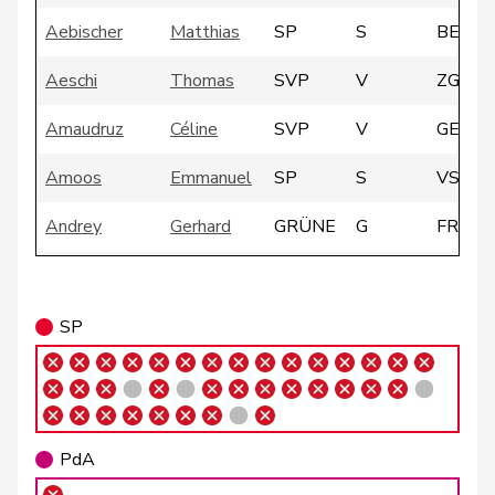
Aebischer
Matthias
SP
S
BE
Aeschi
Thomas
SVP
V
ZG
Amaudruz
Céline
SVP
V
GE
Amoos
Emmanuel
SP
S
VS
Andrey
Gerhard
GRÜNE
G
FR
Atici
Mustafa
SP
S
BS
SP
Badertscher
Christine
GRÜNE
G
BE
Badran
Jacqueline
SP
S
ZH
PdA
Barrile
Angelo
SP
S
ZH