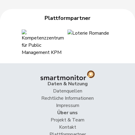
Hess
Erich
SVP
V
BE
Plattformpartner
Hess
Lorenz
Mitte
M-E
BE
Huber
Alois
SVP
V
AG
Humbel
Ruth
Mitte
M-E
AG
Hurni
Baptiste
SP
S
NE
Hurter
Thomas
SVP
V
SH
Daten & Nutzung
Datenquellen
Imark
Christian
SVP
V
SO
Rechtliche Informationen
Impressum
Matthias
Über uns
Jauslin
FDP
RL
AG
Samuel
Projekt & Team
Kontakt
Plattformpartner