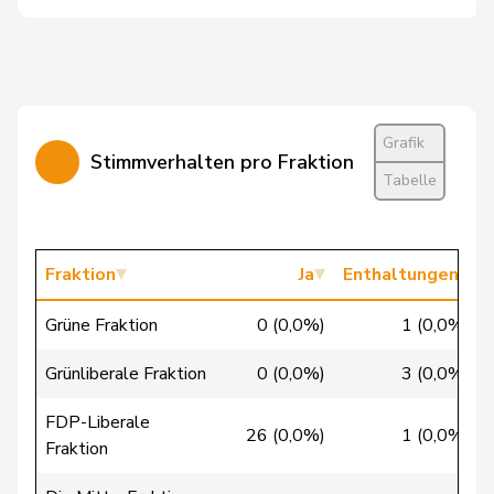
Cattaneo
Rocco
FDP
RL
TI
Christ
Katja
glp
GL
BS
Clivaz
Christophe
GRÜNE
G
VS
Grafik
Stimmverhalten pro Fraktion
Tabelle
Cottier
Damien
FDP
RL
NE
Crottaz
Brigitte
SP
S
VD
Fraktion
Ja
Enthaltungen
Dandrès
Christian
SP
S
GE
Grüne Fraktion
0 (0,0%)
1 (0,0%)
de Courten
Thomas
SVP
V
BL
Grünliberale Fraktion
0 (0,0%)
3 (0,0%)
de la
Denis
PdA
G
NE
Reussille
FDP-Liberale
26 (0,0%)
1 (0,0%)
Fraktion
de
Simone
FDP
RL
GE
Montmollin