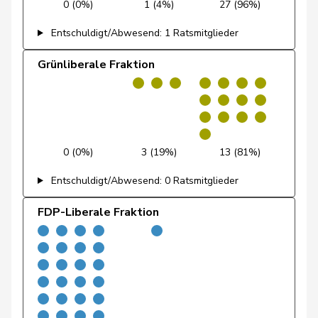
0 (0%)
1 (4%)
27 (96%)
Feri
Yvonne
SP
S
AG
Entschuldigt/Abwesend: 1 Ratsmitglieder
Fiala
Doris
FDP
RL
ZH
Grünliberale Fraktion
Fischer
Benjamin
SVP
V
ZH
Fischer
Roland
glp
GL
LU
0 (0%)
3 (19%)
13 (81%)
Fivaz
Fabien
GRÜNE
G
NE
Entschuldigt/Abwesend: 0 Ratsmitglieder
Flach
Beat
glp
GL
AG
FDP-Liberale Fraktion
Fluri
Kurt
FDP
RL
SO
Pierre-
Fridez
SP
S
JU
Alain
Friedl
Claudia
SP
S
SG