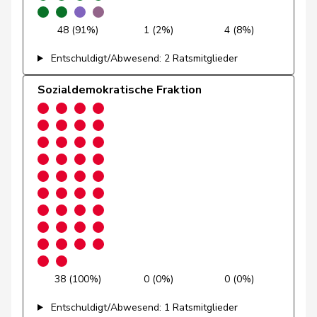
Glanzmann-
Ida
Mitte
M-E
LU
Hunkeler
48 (91%)
1 (2%)
4 (8%)
Glarner
Andreas
SVP
V
AG
Entschuldigt/Abwesend: 2 Ratsmitglieder
Glättli
Balthasar
GRÜNE
G
ZH
Sozialdemokratische Fraktion
Gmür
Alois
Mitte
M-E
SZ
Gössi
Petra
FDP
RL
SZ
Graber
Michael
SVP
V
VS
Graf-Litscher
Edith
SP
S
TG
Gredig
Corina
glp
GL
ZH
38 (100%)
0 (0%)
0 (0%)
Grin
Jean-Pierre
SVP
V
VD
Entschuldigt/Abwesend: 1 Ratsmitglieder