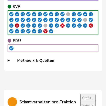
SVP
Brélaz
Daniel
GRÜNE
G
VD
Brenzikofer
Florence
GRÜNE
G
BL
Brunner
Thomas
glp
GL
SG
EDU
Roland
Büchel
SVP
V
SG
Rino
Methodik & Quellen
Buffat
Michaël
SVP
V
VD
Bulliard-
Christine
Mitte
M-E
FR
Marbach
Burgherr
Thomas
SVP
V
AG
Grafik
Candinas
Martin
Mitte
M-E
GR
Stimmverhalten pro Fraktion
Tabelle