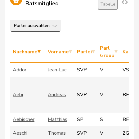
Ratsmitglied
Tabelle
Partei auswählen
Parl
Nachname
Vorname
Partei
Kanto
Group
Addor
Jean-Luc
SVP
V
VS
Aebi
Andreas
SVP
V
BE
Aebischer
Matthias
SP
S
BE
Aeschi
Thomas
SVP
V
ZG