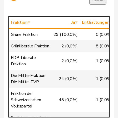
Cattaneo
Rocco
FDP
RL
TI
Chevalley
Isabelle
glp
GL
VD
Fraktion
Ja
Enthaltungen
Christ
Katja
glp
GL
BS
Grüne Fraktion
29 (100,0%)
0 (0,0%)
Clivaz
Christophe
GRÜNE
G
VS
Grünliberale Fraktion
2 (0,0%)
8 (0,0%)
Cottier
Damien
FDP
RL
NE
FDP-Liberale
2 (0,0%)
1 (0,0%)
Crottaz
Brigitte
SP
S
VD
Fraktion
Dandrès
Christian
SP
S
GE
Die Mitte-Fraktion.
24 (0,0%)
1 (0,0%)
Die Mitte. EVP.
de Courten
Thomas
SVP
V
BL
Fraktion der
de la
Schweizerischen
48 (0,0%)
1 (0,0%)
Denis
PdA
G
NE
Reussille
Volkspartei
de
Sozialdemokratische