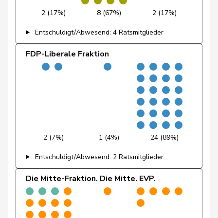
Christ
Katja
glp
GL
BS
2 (17%)
8 (67%)
2 (17%)
Eymann
Christoph
FDP
RL
BS
Entschuldigt/Abwesend: 4 Ratsmitglieder
Wyss
Sarah
SP
S
BS
FDP-Liberale Fraktion
Andrey
Gerhard
GRÜNE
G
FR
Bourgeois
Jacques
FDP
RL
FR
Bulliard-
Christine
Mitte
M-E
FR
Marbach
2 (7%)
1 (4%)
24 (89%)
Pierre-
Page
SVP
V
FR
André
Entschuldigt/Abwesend: 2 Ratsmitglieder
Piller Carrard
Valérie
SP
S
FR
Die Mitte-Fraktion. Die Mitte. EVP.
Roth
Marie-
Mitte
M-E
FR
Pasquier
France