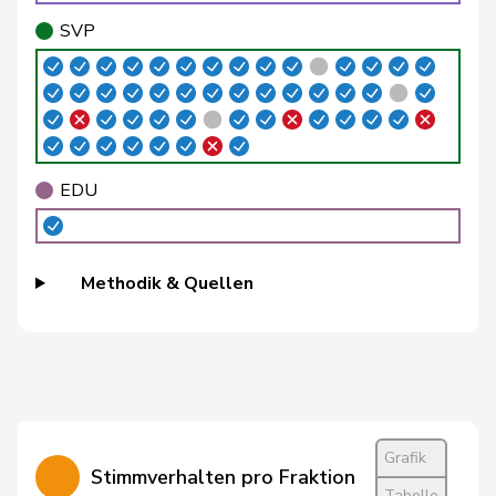
SVP
Funiciello
Tamara
SP
S
BE
Gafner
Andreas
EDU
V
BE
Andrea
Geissbühler
SVP
V
BE
Martina
EDU
Grossen
Jürg
glp
GL
BE
Guggisberg
Lars
SVP
V
BE
Methodik & Quellen
Hess
Erich
SVP
V
BE
Hess
Lorenz
Mitte
M-E
BE
Markwalder
Christa
FDP
RL
BE
Masshardt
Nadine
SP
S
BE
Grafik
Stimmverhalten pro Fraktion
Tabelle