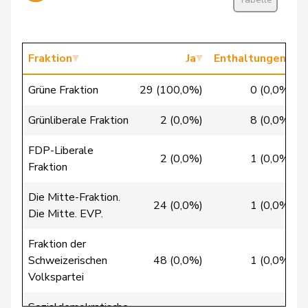
Mettler
Melanie
glp
GL
BE
Rösti
Albert
SVP
V
BE
Fraktion
Ja
Enthaltungen
Rytz
Regula
GRÜNE
G
BE
Grüne Fraktion
29 (100,0%)
0 (0,0%)
Siegenthaler
Heinz
Mitte
M-E
BE
Grünliberale Fraktion
2 (0,0%)
8 (0,0%)
Streiff-Feller
Marianne
EVP
M-E
BE
FDP-Liberale
2 (0,0%)
1 (0,0%)
Fraktion
Trede
Aline
GRÜNE
G
BE
Die Mitte-Fraktion.
Umbricht
24 (0,0%)
1 (0,0%)
Nadja
SVP
V
BE
Die Mitte. EVP.
Pieren
Fraktion der
von
Erich
SVP
V
BE
Schweizerischen
48 (0,0%)
1 (0,0%)
Siebenthal
Volkspartei
Wasserfallen
Christian
FDP
RL
BE
Sozialdemokratische