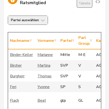
Ratsmitglied
Tabelle
Partei auswählen
Parl
Nachname
Vorname
Partei
Kanto
Group
Binder-Keller
Marianne
Mitte
M-E
AG
Bircher
Martina
SVP
V
AG
Burgherr
Thomas
SVP
V
AG
Feri
Yvonne
SP
S
AG
Flach
Beat
glp
GL
AG