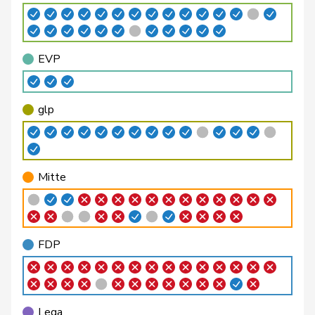
Bellaiche
Judith
glp
GL
ZH
Bendahan
Samuel
SP
S
VD
EVP
Berthoud
Alexandre
FDP
RL
VD
Bertschy
Kathrin
glp
GL
BE
glp
Binder-Keller
Marianne
Mitte
M-E
AG
Bircher
Martina
SVP
V
AG
Mitte
Birrer-Heimo
Prisca
SP
S
LU
Bläsi
Thomas
SVP
V
GE
FDP
Bourgeois
Jacques
FDP
RL
FR
Philipp
Bregy
Mitte
M-E
VS
Matthias
Lega