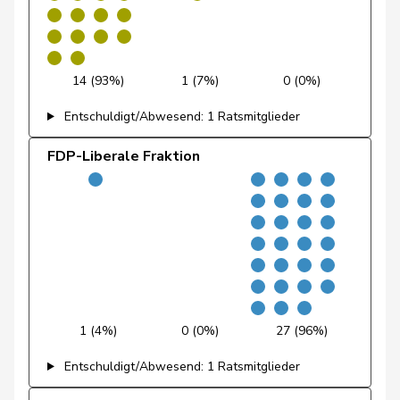
Feller
Olivier
FDP
RL
VD
Feri
Yvonne
SP
S
AG
14 (93%)
1 (7%)
0 (0%)
Fiala
Doris
FDP
RL
ZH
Entschuldigt/Abwesend: 1 Ratsmitglieder
Fischer
Benjamin
SVP
V
ZH
FDP-Liberale Fraktion
Fischer
Roland
glp
GL
LU
Fivaz
Fabien
GRÜNE
G
NE
Flach
Beat
glp
GL
AG
Fluri
Kurt
FDP
RL
SO
1 (4%)
0 (0%)
27 (96%)
Pierre-
Fridez
SP
S
JU
Alain
Entschuldigt/Abwesend: 1 Ratsmitglieder
Friedl
Claudia
SP
S
SG