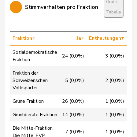
Grafik
Stimmverhalten pro Fraktion
Tabelle
Cattaneo
Rocco
FDP
RL
TI
Christ
Katja
glp
GL
BS
Fraktion
Ja
Enthaltungen
Clivaz
Christophe
GRÜNE
G
VS
Sozialdemokratische
24 (0,0%)
3 (0,0%)
11 
Cottier
Damien
FDP
RL
NE
Fraktion
Fraktion der
Crottaz
Brigitte
SP
S
VD
Schweizerischen
5 (0,0%)
2 (0,0%)
43 
Volkspartei
Dandrès
Christian
SP
S
GE
Grüne Fraktion
26 (0,0%)
1 (0,0%)
1 
de Courten
Thomas
SVP
V
BL
Grünliberale Fraktion
14 (0,0%)
1 (0,0%)
0 
de la
Die Mitte-Fraktion.
Denis
PdA
G
NE
7 (0,0%)
1 (0,0%)
20 
Reussille
Die Mitte. EVP.