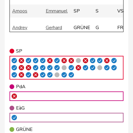
Amoos
Emmanuel
SP
S
VS
Andrey
Gerhard
GRÜNE
G
FR
Atici
Mustafa
SP
S
BS
SP
Badertscher
Christine
GRÜNE
G
BE
Badran
Jacqueline
SP
S
ZH
Barrile
Angelo
SP
S
ZH
PdA
Baumann
Kilian
GRÜNE
G
BE
EàG
Bäumle
Martin
glp
GL
ZH
GRÜNE