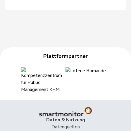
Gschwind
Jean-Paul
Mitte
M-E
JU
Niklaus-
Gugger
EVP
M-E
ZH
Samuel
Guggisberg
Lars
SVP
V
BE
Gutjahr
Diana
SVP
V
TG
Plattformpartner
Gysi
Barbara
SP
S
SG
Gysin
Greta
GRÜNE
G
TI
Haab
Martin
SVP
V
ZH
Heer
Alfred
SVP
V
ZH
Heimgartner
Stefanie
SVP
V
AG
Daten & Nutzung
Herzog
Verena
SVP
V
TG
Datenquellen