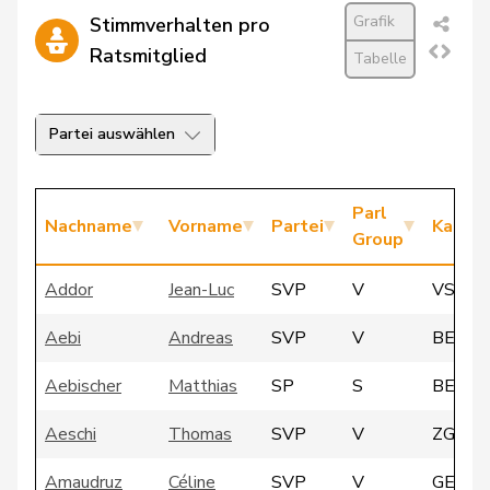
Grafik
Stimmverhalten pro
Ratsmitglied
Tabelle
Partei auswählen
Parl
Nachname
Vorname
Partei
Kanto
Group
Addor
Jean-Luc
SVP
V
VS
Aebi
Andreas
SVP
V
BE
Aebischer
Matthias
SP
S
BE
Aeschi
Thomas
SVP
V
ZG
Amaudruz
Céline
SVP
V
GE