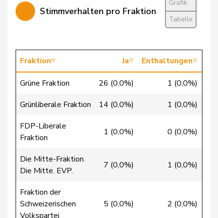
Grafik
Stimmverhalten pro Fraktion
Bertschy
Kathrin
glp
GL
BE
Tabelle
Brunner
Thomas
glp
GL
SG
Christ
Katja
glp
GL
BS
Fraktion
Ja
Enthaltungen
Fischer
Roland
glp
GL
LU
Grüne Fraktion
26 (0,0%)
1 (0,0%)
1 
Flach
Beat
glp
GL
AG
Grünliberale Fraktion
14 (0,0%)
1 (0,0%)
0 
Gredig
Corina
glp
GL
ZH
FDP-Liberale
1 (0,0%)
0 (0,0%)
27 
Fraktion
Grossen
Jürg
glp
GL
BE
Die Mitte-Fraktion.
Mäder
Jörg
glp
GL
ZH
7 (0,0%)
1 (0,0%)
20 
Die Mitte. EVP.
Matter
Michel
glp
GL
GE
Fraktion der
Schweizerischen
5 (0,0%)
2 (0,0%)
43 
Mettler
Melanie
glp
GL
BE
Volkspartei