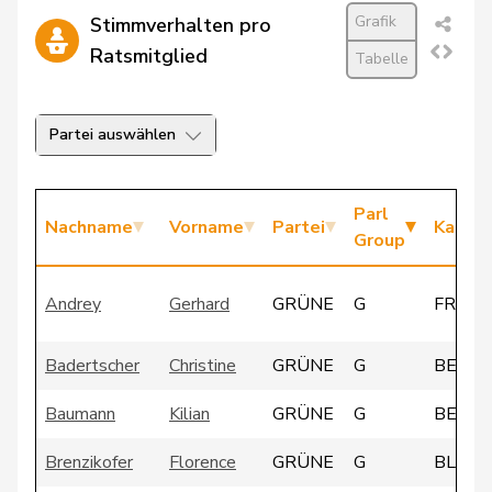
Grafik
Stimmverhalten pro
Ratsmitglied
Tabelle
Partei auswählen
Parl
Nachname
Vorname
Partei
Kanto
Group
Andrey
Gerhard
GRÜNE
G
FR
Badertscher
Christine
GRÜNE
G
BE
Baumann
Kilian
GRÜNE
G
BE
Brenzikofer
Florence
GRÜNE
G
BL