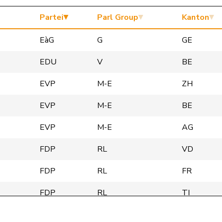
Partei
Parl Group
Kanton
EàG
G
GE
EDU
V
BE
EVP
M-E
ZH
EVP
M-E
BE
EVP
M-E
AG
FDP
RL
VD
FDP
RL
FR
FDP
RL
TI
FDP
RL
NE