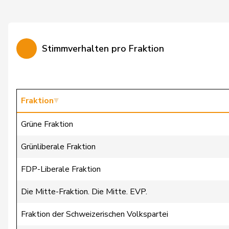
Vincenz-Stauffacher
Susanne
von Falkenstein
Patricia
Stimmverhalten pro Fraktion
Walti
Beat
Wasserfallen
Christian
Wehrli
Laurent
Fraktion
Bäumle
Martin
Grüne Fraktion
Bellaiche
Judith
Grünliberale Fraktion
Bertschy
Kathrin
FDP-Liberale Fraktion
Brunner
Thomas
Die Mitte-Fraktion. Die Mitte. EVP.
Christ
Katja
Fraktion der Schweizerischen Volkspartei