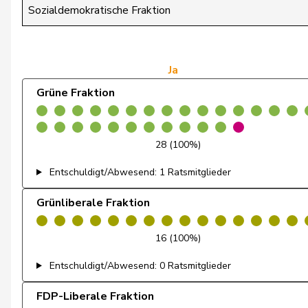
Fischer
Roland
Sozialdemokratische Fraktion
Flach
Beat
Gredig
Corina
Ja
Grüne Fraktion
Grossen
Jürg
Mäder
Jörg
28 (100%)
Matter
Michel
Entschuldigt/Abwesend: 1 Ratsmitglieder
Mettler
Melanie
Grünliberale Fraktion
Moser
Tiana Angelina
16 (100%)
Pointet
François
Entschuldigt/Abwesend: 0 Ratsmitglieder
Schaffner
Barbara
FDP-Liberale Fraktion
Weber
Céline