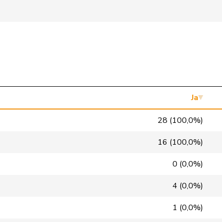
FDP
RL
SG
FDP
RL
BS
FDP
RL
ZH
FDP
RL
BE
FDP
RL
VD
Ja
glp
GL
ZH
28 (100,0%)
glp
GL
ZH
16 (100,0%)
glp
GL
BE
0 (0,0%)
glp
GL
SG
4 (0,0%)
glp
GL
BS
1 (0,0%)