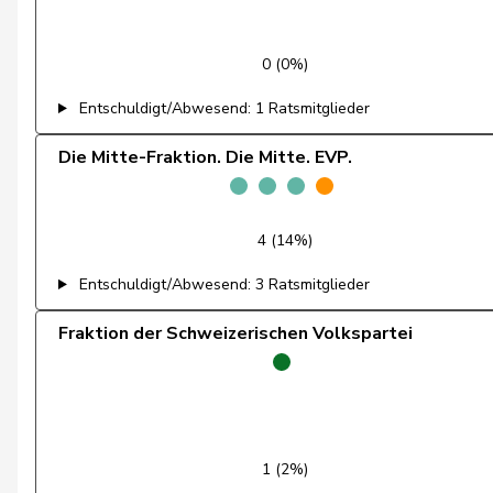
Andrey
Gerhard
0 (0%)
Badertscher
Christine
Entschuldigt/Abwesend: 1 Ratsmitglieder
Baumann
Kilian
Die Mitte-Fraktion. Die Mitte. EVP.
Brenzikofer
Florence
Clivaz
Christophe
4 (14%)
Entschuldigt/Abwesend: 3 Ratsmitglieder
Egger
Kurt
Fraktion der Schweizerischen Volkspartei
Fivaz
Fabien
Girod
Bastien
Glättli
Balthasar
1 (2%)
Gysin
Greta