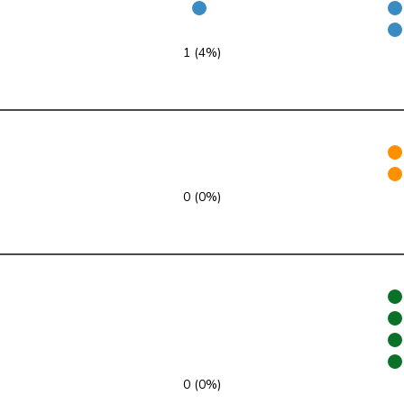
GRÜNE
G
FR
1 (4%)
GRÜNE
G
BE
GRÜNE
G
BE
GRÜNE
G
BL
GRÜNE
G
VS
0 (0%)
GRÜNE
G
TG
GRÜNE
G
NE
GRÜNE
G
ZH
GRÜNE
G
ZH
0 (0%)
GRÜNE
G
TI