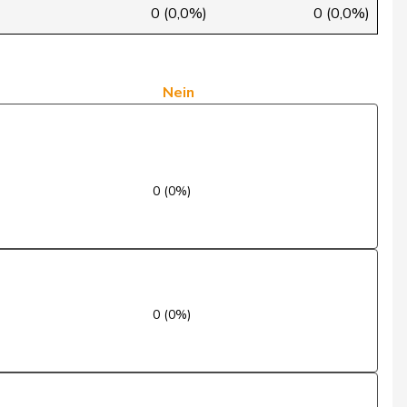
Ja
0 (0,0%)
0 (0,0%)
Ja
Ja
Nein
Ja
Ja
0 (0%)
Ja
Ja
Ja
0 (0%)
Ja
Ja
Ja