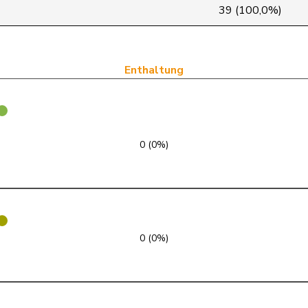
glp
GL
LU
39 (100,0%)
glp
GL
AG
glp
GL
ZH
Enthaltung
glp
GL
BE
glp
GL
ZH
0 (0%)
glp
GL
GE
glp
GL
BE
glp
GL
ZH
0 (0%)
glp
GL
VD
glp
GL
ZH
glp
GL
VD