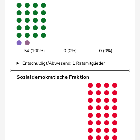
Gössi
Petra
FDP
RL
SZ
Götte
Michael
SVP
V
SG
Graber
Michael
SVP
V
VS
54 (100%)
0 (0%)
0 (0%)
Graf-Litscher
Edith
SP
S
TG
Entschuldigt/Abwesend: 1 Ratsmitglieder
Gredig
Corina
glp
GL
ZH
Sozialdemokratische Fraktion
Grin
Jean-Pierre
SVP
V
VD
Grossen
Jürg
glp
GL
BE
Grüter
Franz
SVP
V
LU
Gschwind
Jean-Paul
Mitte
M-E
JU
Niklaus-