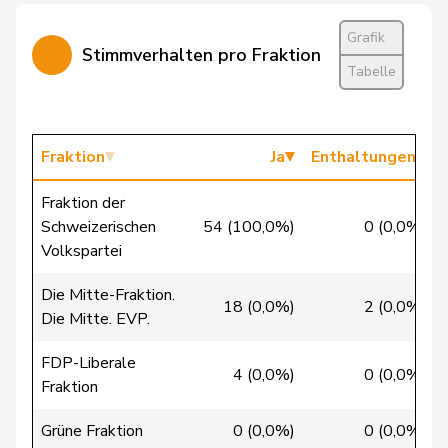
Grafik
Stimmverhalten pro Fraktion
Cattaneo
Rocco
FDP
RL
TI
Tabelle
Christ
Katja
glp
GL
BS
Clivaz
Christophe
GRÜNE
G
VS
Fraktion
Ja
Enthaltungen
Cottier
Damien
FDP
RL
NE
Fraktion der
Schweizerischen
54 (100,0%)
0 (0,0%)
Crottaz
Brigitte
SP
S
VD
Volkspartei
Dandrès
Christian
SP
S
GE
Die Mitte-Fraktion.
18 (0,0%)
2 (0,0%)
Die Mitte. EVP.
de Courten
Thomas
SVP
V
BL
FDP-Liberale
de la
4 (0,0%)
0 (0,0%)
Denis
PdA
G
NE
Fraktion
Reussille
Grüne Fraktion
0 (0,0%)
0 (0,0%)
de