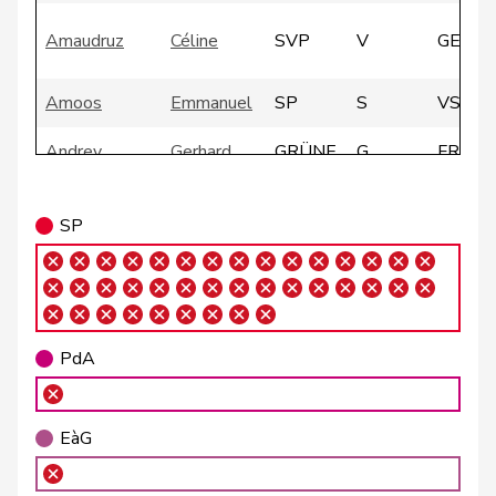
Amaudruz
Céline
SVP
V
GE
Amoos
Emmanuel
SP
S
VS
Andrey
Gerhard
GRÜNE
G
FR
Atici
Mustafa
SP
S
BS
SP
Badertscher
Christine
GRÜNE
G
BE
Badran
Jacqueline
SP
S
ZH
PdA
Barrile
Angelo
SP
S
ZH
Baumann
Kilian
GRÜNE
G
BE
EàG
Bäumle
Martin
glp
GL
ZH