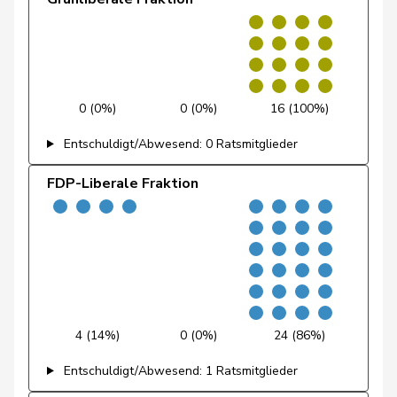
Feri
Yvonne
SP
S
AG
Fiala
Doris
FDP
RL
ZH
Fischer
Benjamin
SVP
V
ZH
0 (0%)
0 (0%)
16 (100%)
Fischer
Roland
glp
GL
LU
Entschuldigt/Abwesend: 0 Ratsmitglieder
Fivaz
Fabien
GRÜNE
G
NE
FDP-Liberale Fraktion
Flach
Beat
glp
GL
AG
Fluri
Kurt
FDP
RL
SO
Pierre-
Fridez
SP
S
JU
Alain
4 (14%)
0 (0%)
24 (86%)
Friedl
Claudia
SP
S
SG
Entschuldigt/Abwesend: 1 Ratsmitglieder