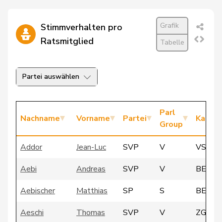
Grafik
Stimmverhalten pro
Ratsmitglied
Tabelle
Partei auswählen
Parl
Nachname
Vorname
Partei
Kanto
Group
Addor
Jean-Luc
SVP
V
VS
Aebi
Andreas
SVP
V
BE
Aebischer
Matthias
SP
S
BE
Aeschi
Thomas
SVP
V
ZG