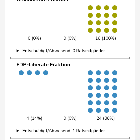
Fiala
Doris
FDP
RL
ZH
Graf-Litscher
Edith
SP
S
TG
Schneider-
Elisabeth
Mitte
M-E
BL
0 (0%)
0 (0%)
16 (100%)
Schneiter
Entschuldigt/Abwesend: 0 Ratsmitglieder
Amoos
Emmanuel
SP
S
VS
FDP-Liberale Fraktion
Nussbaumer
Eric
SP
S
BL
Hess
Erich
SVP
V
BE
von
Erich
SVP
V
BE
Siebenthal
Molina
Fabian
SP
S
ZH
4 (14%)
0 (0%)
24 (86%)
Entschuldigt/Abwesend: 1 Ratsmitglieder
Fivaz
Fabien
GRÜNE
G
NE