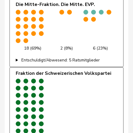
Die Mitte-Fraktion. Die Mitte. EVP.
Regazzi
Fabio
Mitte
M-E
TI
Wettstein
Felix
GRÜNE
G
SO
Wasserfallen
Flavia
SP
S
BE
18 (69%)
2 (8%)
6 (23%)
Brenzikofer
Florence
GRÜNE
G
BL
Entschuldigt/Abwesend: 5 Ratsmitglieder
Pointet
François
glp
GL
VD
Fraktion der Schweizerischen Volkspartei
Grüter
Franz
SVP
V
LU
Roth
Franziska
SP
S
SO
Ryser
Franziska
GRÜNE
G
SG
Suter
Gabriela
SP
S
AG