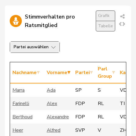
Grafik
Stimmverhalten pro
Ratsmitglied
Tabelle
Partei auswählen
Parl
Nachname
Vorname
Partei
Kanto
Group
Marra
Ada
SP
S
VD
Farinelli
Alex
FDP
RL
TI
Berthoud
Alexandre
FDP
RL
VD
Heer
Alfred
SVP
V
ZH