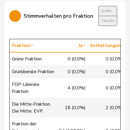
Markwalder
Christa
FDP
RL
BE
Grafik
Dandrès
Christian
SP
S
GE
Stimmverhalten pro Fraktion
Tabelle
Imark
Christian
SVP
V
SO
Lohr
Christian
Mitte
M-E
TG
Fraktion
Ja
Enthaltungen
Lüscher
Christian
FDP
RL
GE
Grüne Fraktion
0 (0,0%)
0 (0,0%)
Wasserfallen
Christian
FDP
RL
BE
Grünliberale Fraktion
0 (0,0%)
0 (0,0%)
Badertscher
Christine
GRÜNE
G
BE
FDP-Liberale
4 (0,0%)
0 (0,0%)
Fraktion
Bulliard-
Christine
Mitte
M-E
FR
Die Mitte-Fraktion.
Marbach
18 (0,0%)
2 (0,0%)
Die Mitte. EVP.
Clivaz
Christophe
GRÜNE
G
VS
Fraktion der