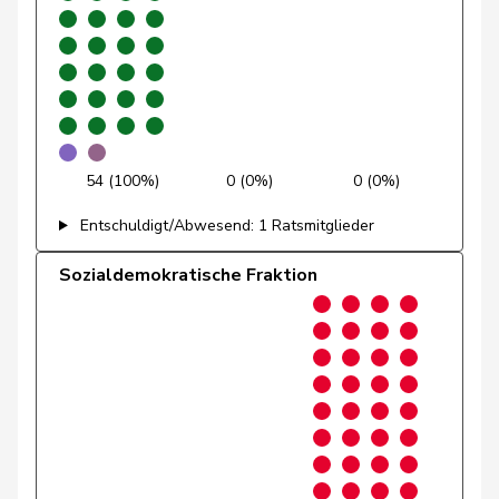
Andrey
Gerhard
GRÜNE
G
FR
Pfister
Gerhard
Mitte
M-E
ZG
Rutz
Gregor
SVP
V
ZH
Gysin
Greta
GRÜNE
G
TI
54 (100%)
0 (0%)
0 (0%)
Hans-
Portmann
FDP
RL
ZH
Entschuldigt/Abwesend: 1 Ratsmitglieder
Peter
Sozialdemokratische Fraktion
Siegenthaler
Heinz
Mitte
M-E
BE
Glanzmann-
Ida
Mitte
M-E
LU
Hunkeler
Kälin
Irène
GRÜNE
G
AG
Pasquier-