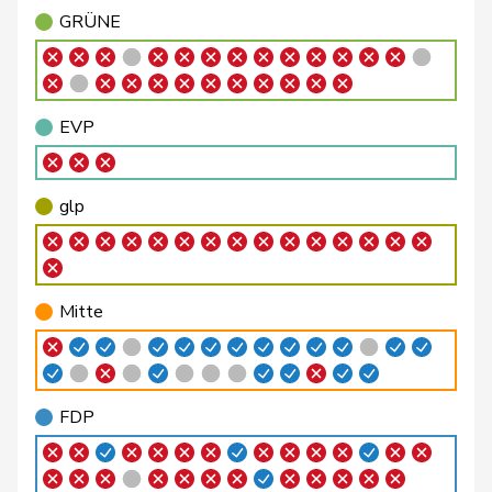
GRÜNE
Giacometti
Anna
FDP
RL
GR
Glättli
Balthasar
GRÜNE
G
ZH
EVP
Hurni
Baptiste
SP
S
NE
Gysi
Barbara
SP
S
SG
glp
Schaffner
Barbara
glp
GL
ZH
Steinemann
Barbara
SVP
V
ZH
Mitte
Girod
Bastien
GRÜNE
G
ZH
Flach
Beat
glp
GL
AG
FDP
Walti
Beat
FDP
RL
ZH
Fischer
Benjamin
SVP
V
ZH