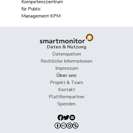
Feller
Olivier
FDP
RL
VD
Fiala
Doris
FDP
RL
ZH
Fluri
Kurt
FDP
RL
SO
Giacometti
Anna
FDP
RL
GR
Daten & Nutzung
Datenquellen
Gössi
Petra
FDP
RL
SZ
Rechtliche Informationen
Impressum
Matthias
Jauslin
FDP
RL
AG
Über uns
Samuel
Projekt & Team
Lüscher
Christian
FDP
RL
GE
Kontakt
Plattformpartner
Markwalder
Christa
FDP
RL
BE
Spenden
Nantermod
Philippe
FDP
RL
VS