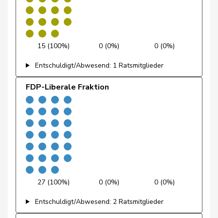
Glanzmann-
Ida
Mitte
M-E
LU
Hunkeler
Gmür
Alois
Mitte
M-E
SZ
15 (100%)
0 (0%)
0 (0%)
Gschwind
Jean-Paul
Mitte
M-E
JU
Entschuldigt/Abwesend: 1 Ratsmitglieder
Niklaus-
Gugger
EVP
M-E
ZH
FDP-Liberale Fraktion
Samuel
Hess
Lorenz
Mitte
M-E
BE
Jost
Marc
EVP
M-E
BE
Kamerzin
Sidney
Mitte
M-E
VS
27 (100%)
0 (0%)
0 (0%)
Kutter
Philipp
Mitte
M-E
ZH
Entschuldigt/Abwesend: 2 Ratsmitglieder