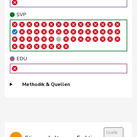
Schneider
Meret
GRÜNE
G
ZH
SVP
Töngi
Michael
GRÜNE
G
LU
Trede
Aline
GRÜNE
G
BE
Walder
Nicolas
GRÜNE
G
GE
EDU
Weichelt
Manuela
GRÜNE
G
ZG
Wettstein
Felix
GRÜNE
G
SO
Methodik & Quellen
Bäumle
Martin
glp
GL
ZH
Bellaiche
Judith
glp
GL
ZH
Bertschy
Kathrin
glp
GL
BE
Brunner
Thomas
glp
GL
SG
Grafik