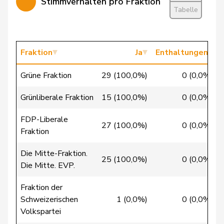
Stimmverhalten pro Fraktion
Tabelle
Christ
Katja
glp
GL
BS
Fischer
Roland
glp
GL
LU
Fraktion
Ja
Enthaltungen
Flach
Beat
glp
GL
AG
Grüne Fraktion
29 (100,0%)
0 (0,0%)
Gredig
Corina
glp
GL
ZH
Grünliberale Fraktion
15 (100,0%)
0 (0,0%)
Grossen
Jürg
glp
GL
BE
FDP-Liberale
Mäder
Jörg
glp
GL
ZH
27 (100,0%)
0 (0,0%)
Fraktion
Matter
Michel
glp
GL
GE
Die Mitte-Fraktion.
25 (100,0%)
0 (0,0%)
Die Mitte. EVP.
Mettler
Melanie
glp
GL
BE
Fraktion der
Schweizerischen
1 (0,0%)
0 (0,0%)
Tiana
Moser
glp
GL
ZH
Volkspartei
Angelina