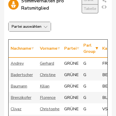
Stimmverhalten pro
Ratsmitglied
Tabelle
Partei auswählen
Parl
Nachname
Vorname
Partei
Kanto
Group
Andrey
Gerhard
GRÜNE
G
FR
Badertscher
Christine
GRÜNE
G
BE
Baumann
Kilian
GRÜNE
G
BE
Brenzikofer
Florence
GRÜNE
G
BL
Clivaz
Christophe
GRÜNE
G
VS