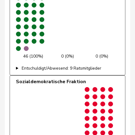
Gigon
Pasquier-
Isabelle
GRÜNE
G
GE
Eichenberger
Porchet
Léonore
GRÜNE
G
VD
Prelicz-Huber
Katharina
GRÜNE
G
ZH
46 (100%)
0 (0%)
0 (0%)
Python
Valentine
GRÜNE
G
VD
Entschuldigt/Abwesend: 9 Ratsmitglieder
Ryser
Franziska
GRÜNE
G
SG
Sozialdemokratische Fraktion
Schlatter
Marionna
GRÜNE
G
ZH
Schneider
Meret
GRÜNE
G
ZH
Töngi
Michael
GRÜNE
G
LU
Trede
Aline
GRÜNE
G
BE