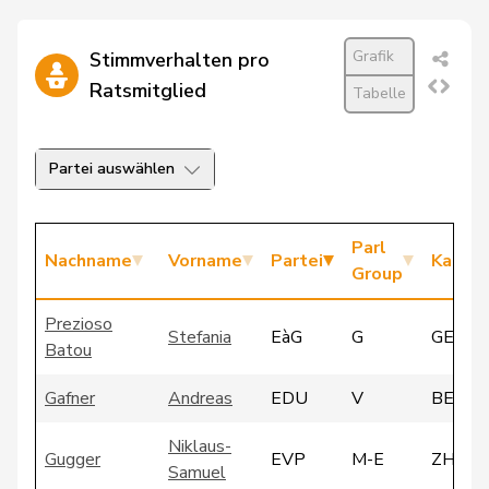
Grafik
Stimmverhalten pro
Ratsmitglied
Tabelle
Partei auswählen
Parl
Nachname
Vorname
Partei
Kanto
Group
Prezioso
Stefania
EàG
G
GE
Batou
Gafner
Andreas
EDU
V
BE
Niklaus-
Gugger
EVP
M-E
ZH
Samuel