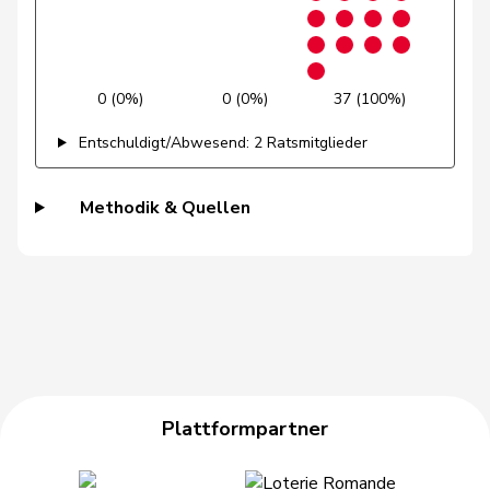
Walder
Nicolas
GRÜNE
G
GE
Weichelt
Manuela
GRÜNE
G
ZG
0 (0%)
0 (0%)
37 (100%)
Wettstein
Felix
GRÜNE
G
SO
Entschuldigt/Abwesend: 2 Ratsmitglieder
Quadri
Lorenzo
Lega
V
TI
Methodik & Quellen
Binder-Keller
Marianne
Mitte
M-E
AG
Philipp
Bregy
Mitte
M-E
VS
Matthias
Bulliard-
Christine
Mitte
M-E
FR
Marbach
Plattformpartner
Candinas
Martin
Mitte
M-E
GR