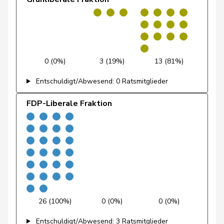
Schaffner
Barbara
glp
GL
ZH
Weber
Céline
glp
GL
VD
0 (0%)
3 (19%)
13 (81%)
Andrey
Gerhard
GRÜNE
G
FR
Entschuldigt/Abwesend: 0 Ratsmitglieder
FDP-Liberale Fraktion
Badertscher
Christine
GRÜNE
G
BE
Baumann
Kilian
GRÜNE
G
BE
Brenzikofer
Florence
GRÜNE
G
BL
Clivaz
Christophe
GRÜNE
G
VS
Egger
Kurt
GRÜNE
G
TG
26 (100%)
0 (0%)
0 (0%)
Fivaz
Fabien
GRÜNE
G
NE
Entschuldigt/Abwesend: 3 Ratsmitglieder