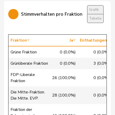
Grafik
von
Patricia
FDP
RL
BS
Stimmverhalten pro Fraktion
Falkenstein
Tabelle
Walti
Beat
FDP
RL
ZH
Wasserfallen
Christian
FDP
RL
BE
Fraktion
Ja
Enthaltungen
Wehrli
Laurent
FDP
RL
VD
Grüne Fraktion
0 (0,0%)
0 (0,0%)
Bäumle
Martin
glp
GL
ZH
Grünliberale Fraktion
0 (0,0%)
3 (0,0%)
Bellaiche
Judith
glp
GL
ZH
FDP-Liberale
26 (100,0%)
0 (0,0%)
Fraktion
Bertschy
Kathrin
glp
GL
BE
Die Mitte-Fraktion.
28 (100,0%)
0 (0,0%)
Die Mitte. EVP.
Brunner
Thomas
glp
GL
SG
Fraktion der
Christ
Katja
glp
GL
BS