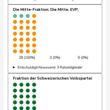
Girod
Bastien
GRÜNE
G
ZH
Die Mitte-Fraktion. Die Mitte. EVP.
Glättli
Balthasar
GRÜNE
G
ZH
Gysin
Greta
GRÜNE
G
TI
Imboden
Natalie
GRÜNE
G
BE
28 (100%)
0 (0%)
0 (0%)
Kälin
Irène
GRÜNE
G
AG
Entschuldigt/Abwesend: 3 Ratsmitglieder
Fraktion der Schweizerischen Volkspartei
Klopfenstein
Delphine
GRÜNE
G
GE
Broggini
Mahaim
Raphaël
GRÜNE
G
VD
Michaud
Sophie
GRÜNE
G
VD