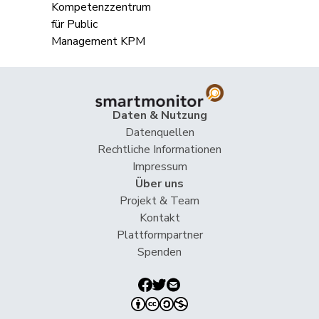
Glanzmann-
Ida
Mitte
M-E
LU
Hunkeler
Gmür
Alois
Mitte
M-E
SZ
Gschwind
Jean-Paul
Mitte
M-E
JU
Daten & Nutzung
Hess
Lorenz
Mitte
M-E
BE
Datenquellen
Rechtliche Informationen
Humbel
Ruth
Mitte
M-E
AG
Impressum
Über uns
Kamerzin
Sidney
Mitte
M-E
VS
Projekt & Team
Kontakt
Kutter
Philipp
Mitte
M-E
ZH
Plattformpartner
Spenden
Landolt
Martin
Mitte
M-E
GL
Lohr
Christian
Mitte
M-E
TG
Maitre
Vincent
Mitte
M-E
GE