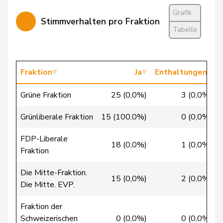
Grafik
Stimmverhalten pro Fraktion
Bertschy
Kathrin
glp
GL
BE
Tabelle
Brunner
Thomas
glp
GL
SG
Christ
Katja
glp
GL
BS
Fraktion
Ja
Enthaltungen
Fischer
Roland
glp
GL
LU
Grüne Fraktion
25 (0,0%)
3 (0,0%)
Flach
Beat
glp
GL
AG
Grünliberale Fraktion
15 (100,0%)
0 (0,0%)
Gredig
Corina
glp
GL
ZH
FDP-Liberale
18 (0,0%)
1 (0,0%)
Fraktion
Grossen
Jürg
glp
GL
BE
Die Mitte-Fraktion.
Mäder
Jörg
glp
GL
ZH
15 (0,0%)
2 (0,0%)
Die Mitte. EVP.
Matter
Michel
glp
GL
GE
Fraktion der
Schweizerischen
0 (0,0%)
0 (0,0%)
Mettler
Melanie
glp
GL
BE