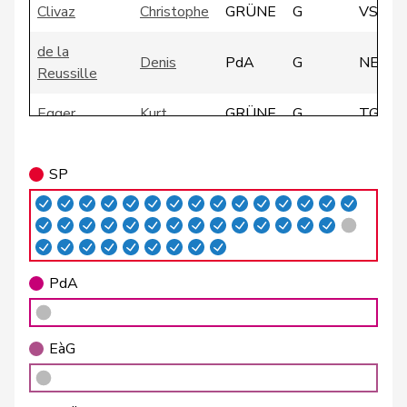
Clivaz
Christophe
GRÜNE
G
VS
de la
Denis
PdA
G
NE
Reussille
Egger
Kurt
GRÜNE
G
TG
Fivaz
Fabien
GRÜNE
G
NE
SP
Girod
Bastien
GRÜNE
G
ZH
Glättli
Balthasar
GRÜNE
G
ZH
Gysin
Greta
GRÜNE
G
TI
PdA
Kälin
Irène
GRÜNE
G
AG
EàG
Klopfenstein
Delphine
GRÜNE
G
GE
Broggini