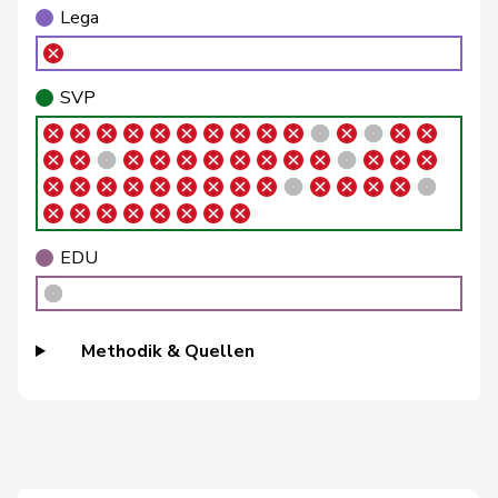
Lega
Rytz
Regula
GRÜNE
G
BE
Schlatter
Marionna
GRÜNE
G
ZH
SVP
Schneider
Meret
GRÜNE
G
ZH
Töngi
Michael
GRÜNE
G
LU
Trede
Aline
GRÜNE
G
BE
EDU
Walder
Nicolas
GRÜNE
G
GE
Weichelt
Manuela
GRÜNE
G
ZG
Methodik & Quellen
Wettstein
Felix
GRÜNE
G
SO
Bäumle
Martin
glp
GL
ZH
Bellaiche
Judith
glp
GL
ZH