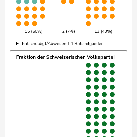
Landolt
Martin
Mitte
M-E
GL
Lohr
Christian
Mitte
M-E
TG
15 (50%)
2 (7%)
13 (43%)
Maitre
Vincent
Mitte
M-E
GE
Entschuldigt/Abwesend: 1 Ratsmitglieder
Müller
Leo
Mitte
M-E
LU
Fraktion der Schweizerischen Volkspartei
Müller-
Stefan
Mitte
M-E
SO
Altermatt
Paganini
Nicolò
Mitte
M-E
SG
Pfister
Gerhard
Mitte
M-E
ZG
Rechsteiner
Thomas
Mitte
M-E
AI
Regazzi
Fabio
Mitte
M-E
TI