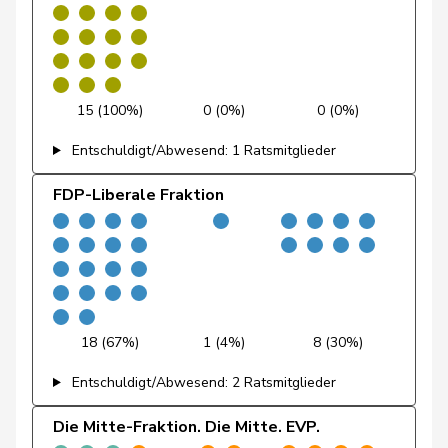
Candinas
Martin
Mitte
M-E
GR
Glanzmann-
Ida
Mitte
M-E
LU
15 (100%)
0 (0%)
0 (0%)
Hunkeler
Entschuldigt/Abwesend: 1 Ratsmitglieder
Gmür
Alois
Mitte
M-E
SZ
FDP-Liberale Fraktion
Gschwind
Jean-Paul
Mitte
M-E
JU
Niklaus-
Gugger
EVP
M-E
ZH
Samuel
Hess
Lorenz
Mitte
M-E
BE
18 (67%)
1 (4%)
8 (30%)
Humbel
Ruth
Mitte
M-E
AG
Entschuldigt/Abwesend: 2 Ratsmitglieder
Kamerzin
Sidney
Mitte
M-E
VS
Die Mitte-Fraktion. Die Mitte. EVP.
Kutter
Philipp
Mitte
M-E
ZH