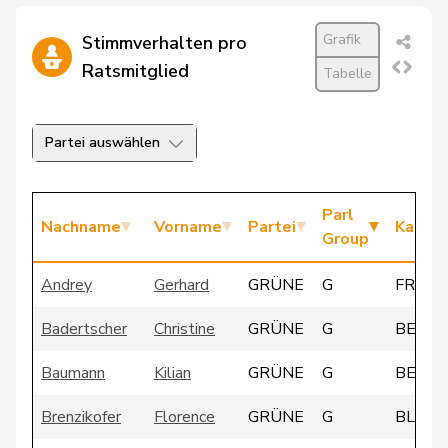
Grafik
Stimmverhalten pro
Ratsmitglied
Tabelle
Partei auswählen
Parl
Nachname
Vorname
Partei
Kanto
Group
Andrey
Gerhard
GRÜNE
G
FR
Badertscher
Christine
GRÜNE
G
BE
Baumann
Kilian
GRÜNE
G
BE
Brenzikofer
Florence
GRÜNE
G
BL