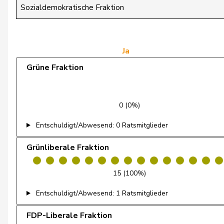
de Montmollin
Simone
Sozialdemokratische Fraktion
de Quattro
Jacqueline
Dettling
Marcel
Ja
Grüne Fraktion
Dobler
Marcel
Egger
Kurt
0 (0%)
Egger
Mike
Entschuldigt/Abwesend: 0 Ratsmitglieder
Estermann
Yvette
Grünliberale Fraktion
Eymann
Christoph
15 (100%)
Farinelli
Alex
Entschuldigt/Abwesend: 1 Ratsmitglieder
Fehlmann Rielle
Laurence
FDP-Liberale Fraktion
Feller
Olivier