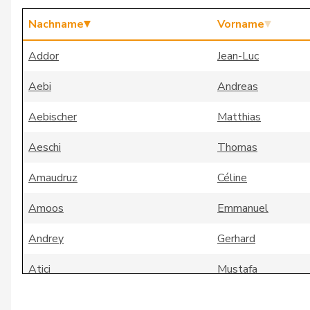
Nachname
Vorname
Addor
Jean-Luc
Aebi
Andreas
Aebischer
Matthias
Aeschi
Thomas
Amaudruz
Céline
Amoos
Emmanuel
Andrey
Gerhard
Atici
Mustafa
Badertscher
Christine