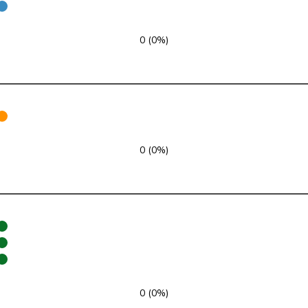
SP
S
AG
0 (0%)
FDP
RL
ZH
glp
GL
LU
GRÜNE
G
NE
glp
GL
AG
0 (0%)
FDP
RL
SO
SP
S
JU
SP
S
SG
SVP
V
SG
0 (0%)
SP
S
BE