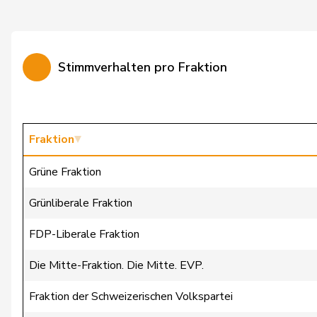
Candinas
Martin
Cattaneo
Rocco
Stimmverhalten pro Fraktion
Chevalley
Isabelle
Christ
Katja
Clivaz
Christophe
Fraktion
Cottier
Damien
Grüne Fraktion
Crottaz
Brigitte
Grünliberale Fraktion
Dandrès
Christian
FDP-Liberale Fraktion
de Courten
Thomas
Die Mitte-Fraktion. Die Mitte. EVP.
de la Reussille
Denis
Fraktion der Schweizerischen Volkspartei