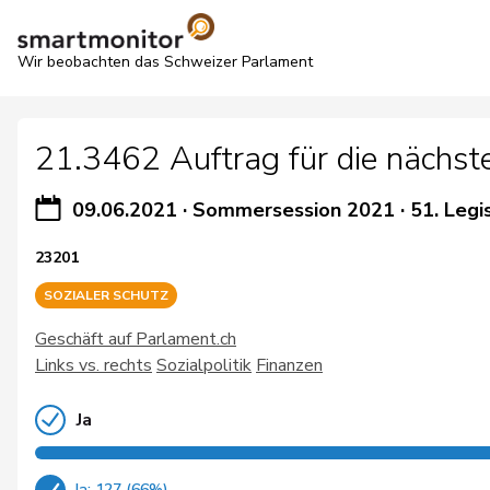
Wir beobachten das Schweizer Parlament
21.3462 Auftrag für die nächs
09.06.2021
·
Sommersession 2021
·
51. Legi
23201
SOZIALER SCHUTZ
Geschäft auf Parlament.ch
Links vs. rechts
Sozialpolitik
Finanzen
Ja
Ja: 127 (66%)