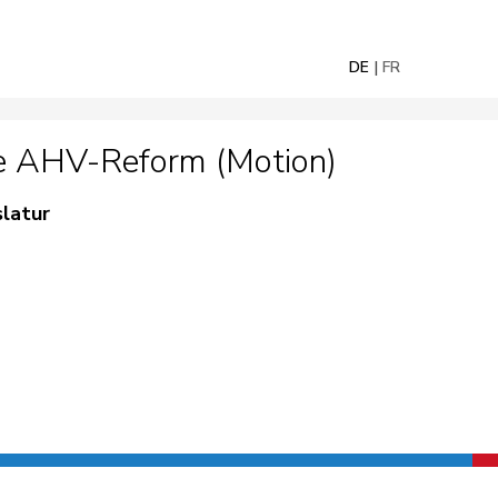
DE
FR
te AHV-Reform (Motion)
slatur