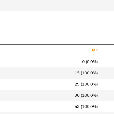
Mitte
M-E
GR
FDP
RL
TI
glp
GL
VD
glp
GL
BS
GRÜNE
G
VS
Ja
FDP
RL
NE
0 (0,0%)
SP
S
VD
15 (100,0%)
SP
S
GE
29 (100,0%)
SVP
V
BL
30 (100,0%)
PdA
G
NE
53 (100,0%)