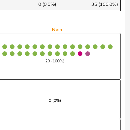
Ja
0 (0,0%)
35 (100,0%)
Ja
Ja
Nein
Ja
Nein
29 (100%)
Ja
Entschuldigt
Ja
0 (0%)
Ja
Nein
Ja