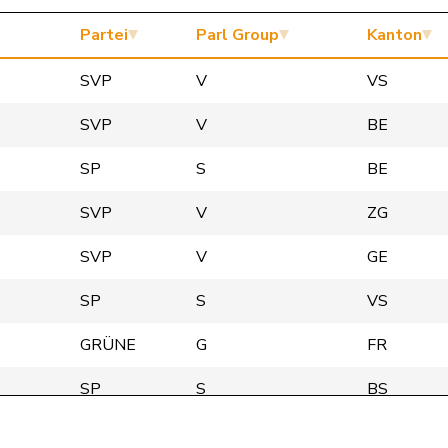
Partei
Parl Group
Kanton
SVP
V
VS
SVP
V
BE
SP
S
BE
SVP
V
ZG
SVP
V
GE
SP
S
VS
GRÜNE
G
FR
SP
S
BS
GRÜNE
G
BE