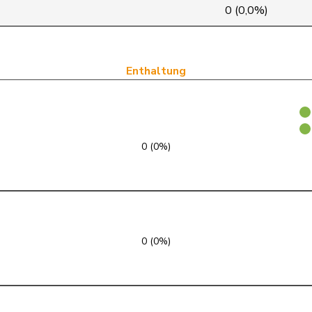
FDP
RL
GE
0 (0,0%)
FDP
RL
VD
SVP
V
SZ
Enthaltung
FDP
RL
SG
GRÜNE
G
TG
0 (0%)
SVP
V
SG
SVP
V
LU
FDP
RL
BS
0 (0%)
FDP
RL
TI
SP
S
GE
FDP
RL
VD