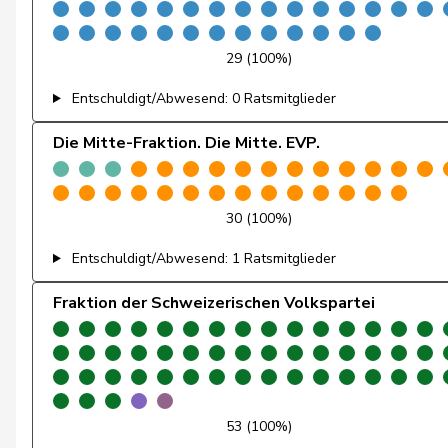
Feri
Yvonne
29 (100%)
Fiala
Doris
Entschuldigt/Abwesend: 0 Ratsmitglieder
Fischer
Roland
Die Mitte-Fraktion. Die Mitte. EVP.
Fivaz
Fabien
Flach
Beat
30 (100%)
Entschuldigt/Abwesend: 1 Ratsmitglieder
Fluri
Kurt
Fraktion der Schweizerischen Volkspartei
Fridez
Pierre-Alain
Friedl
Claudia
Friedli
Esther
53 (100%)
Funiciello
Tamara