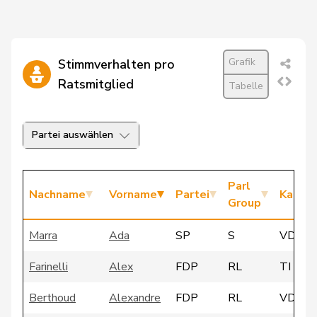
Grafik
Stimmverhalten pro
Ratsmitglied
Tabelle
Partei auswählen
Parl
Nachname
Vorname
Partei
Kanto
Group
Marra
Ada
SP
S
VD
Farinelli
Alex
FDP
RL
TI
Berthoud
Alexandre
FDP
RL
VD