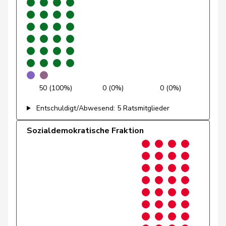
Ryser
Franziska
GRÜNE
G
SG
Suter
Gabriela
SP
S
AG
Andrey
Gerhard
GRÜNE
G
FR
Pfister
Gerhard
Mitte
M-E
ZG
50 (100%)
0 (0%)
0 (0%)
Rutz
Gregor
SVP
V
ZH
Entschuldigt/Abwesend: 5 Ratsmitglieder
Gysin
Greta
GRÜNE
G
TI
Sozialdemokratische Fraktion
Hans-
Portmann
FDP
RL
ZH
Peter
Siegenthaler
Heinz
Mitte
M-E
BE
Glanzmann-
Ida
Mitte
M-E
LU
Hunkeler