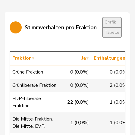
Weber
Céline
glp
GL
VD
Widmer
Céline
SP
S
ZH
Grafik
Stimmverhalten pro Fraktion
Tabelle
Markwalder
Christa
FDP
RL
BE
Dandrès
Christian
SP
S
GE
Fraktion
Ja
Enthaltungen
Imark
Christian
SVP
V
SO
Grüne Fraktion
0 (0,0%)
0 (0,0%)
Lohr
Christian
Mitte
M-E
TG
Grünliberale Fraktion
0 (0,0%)
2 (0,0%)
FDP-Liberale
22 (0,0%)
1 (0,0%)
Lüscher
Christian
FDP
RL
GE
Fraktion
Die Mitte-Fraktion.
Wasserfallen
Christian
FDP
RL
BE
1 (0,0%)
1 (0,0%)
Die Mitte. EVP.