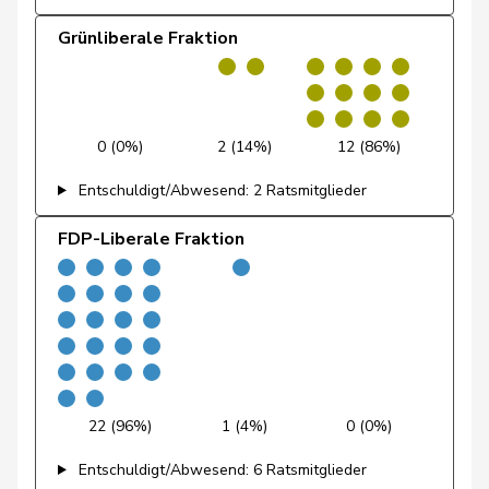
Schneiter
Grünliberale Fraktion
Sollberger
Sandra
SVP
V
BL
Atici
Mustafa
SP
S
BS
Christ
Katja
glp
GL
BS
0 (0%)
2 (14%)
12 (86%)
Entschuldigt/Abwesend: 2 Ratsmitglieder
von
Patricia
FDP
RL
BS
Falkenstein
FDP-Liberale Fraktion
Wyss
Sarah
SP
S
BS
Andrey
Gerhard
GRÜNE
G
FR
Bourgeois
Jacques
FDP
RL
FR
Bulliard-
Christine
Mitte
M-E
FR
22 (96%)
1 (4%)
0 (0%)
Marbach
Entschuldigt/Abwesend: 6 Ratsmitglieder
Pierre-