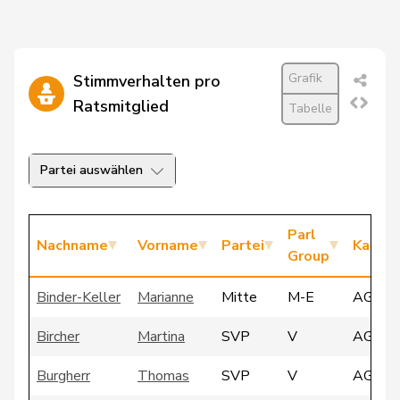
Grafik
Stimmverhalten pro
Ratsmitglied
Tabelle
Partei auswählen
Parl
Nachname
Vorname
Partei
Kanto
Group
Binder-Keller
Marianne
Mitte
M-E
AG
Bircher
Martina
SVP
V
AG
Burgherr
Thomas
SVP
V
AG