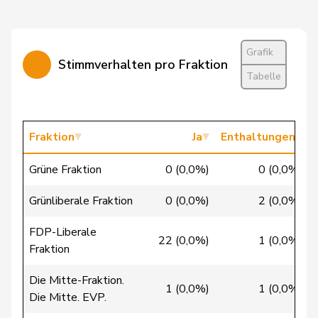
Hess
Lorenz
Mitte
M-E
BE
Imboden
Natalie
GRÜNE
G
BE
Grafik
Stimmverhalten pro Fraktion
Tabelle
Jost
Marc
EVP
M-E
BE
Fraktion
Ja
Enthaltungen
Markwalder
Christa
FDP
RL
BE
Grüne Fraktion
0 (0,0%)
0 (0,0%)
Masshardt
Nadine
SP
S
BE
Grünliberale Fraktion
0 (0,0%)
2 (0,0%)
Mettler
Melanie
glp
GL
BE
FDP-Liberale
22 (0,0%)
1 (0,0%)
Siegenthaler
Heinz
Mitte
M-E
BE
Fraktion
Trede
Aline
GRÜNE
G
BE
Die Mitte-Fraktion.
1 (0,0%)
1 (0,0%)
Die Mitte. EVP.
Umbricht
Nadja
SVP
V
BE