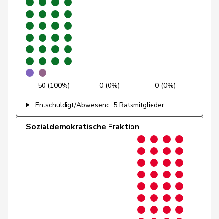
Laurence
SP
S
GE
Rielle
Klopfenstein
Delphine
GRÜNE
G
GE
Broggini
Lüscher
Christian
FDP
RL
GE
50 (100%)
0 (0%)
0 (0%)
Maitre
Vincent
Mitte
M-E
GE
Entschuldigt/Abwesend: 5 Ratsmitglieder
Sozialdemokratische Fraktion
Matter
Michel
glp
GL
GE
Pasquier-
Isabelle
GRÜNE
G
GE
Eichenberger
Prezioso
Stefania
EàG
G
GE
Batou