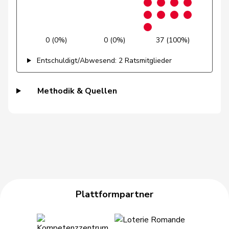
Walder
Nicolas
GRÜNE
G
GE
Landolt
Martin
Mitte
M-E
GL
0 (0%)
0 (0%)
37 (100%)
Entschuldigt/Abwesend: 2 Ratsmitglieder
Candinas
Martin
Mitte
M-E
GR
Methodik & Quellen
Giacometti
Anna
FDP
RL
GR
Locher
Sandra
SP
S
GR
Benguerel
Martullo-
Magdalena
SVP
V
GR
Blocher
Plattformpartner
Pult
Jon
SP
S
GR