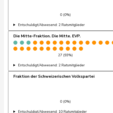
Gutjahr
Diana
0 (0%)
Fiala
Doris
Entschuldigt/Abwesend: 2 Ratsmitglieder
Graf-Litscher
Edith
Die Mitte-Fraktion. Die Mitte. EVP.
Schneider-Schneiter
Elisabeth
Amoos
Emmanuel
27 (93%)
Entschuldigt/Abwesend: 2 Ratsmitglieder
Nussbaumer
Eric
Fraktion der Schweizerischen Volkspartei
Hess
Erich
von Siebenthal
Erich
Molina
Fabian
0 (0%)
Fivaz
Fabien
Entschuldigt/Abwesend: 10 Ratsmitglieder