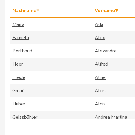
Nachname
Vorname
Marra
Ada
Farinelli
Alex
Berthoud
Alexandre
Heer
Alfred
Trede
Aline
Gmür
Alois
Huber
Alois
Geissbühler
Andrea Martina
Aebi
Andreas