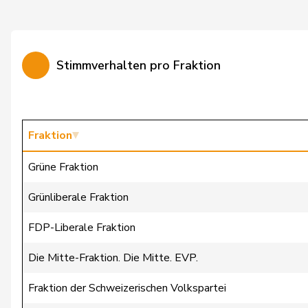
Wermuth
Cédric
Amaudruz
Céline
Stimmverhalten pro Fraktion
Weber
Céline
Widmer
Céline
Markwalder
Christa
Fraktion
Dandrès
Christian
Grüne Fraktion
Imark
Christian
Grünliberale Fraktion
Lohr
Christian
FDP-Liberale Fraktion
Lüscher
Christian
Die Mitte-Fraktion. Die Mitte. EVP.
Wasserfallen
Christian
Fraktion der Schweizerischen Volkspartei