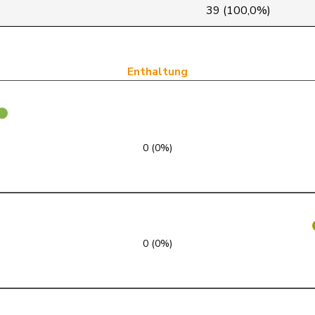
GRÜNE
G
BE
39 (100,0%)
Mitte
M-E
FR
GRÜNE
G
VS
Enthaltung
SP
S
SG
glp
GL
ZH
0 (0%)
FDP
RL
NE
FDP
RL
VD
FDP
RL
BL
0 (0%)
SVP
V
AR
GRÜNE
G
GE
PdA
G
NE