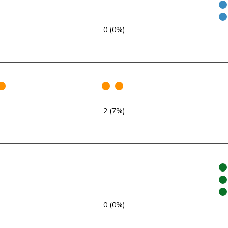
SVP
V
TG
0 (0%)
FDP
RL
ZH
SP
S
TG
Mitte
M-E
BL
SP
S
VS
2 (7%)
SP
S
BL
SVP
V
BE
SVP
V
BE
SP
S
ZH
0 (0%)
GRÜNE
G
NE