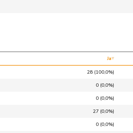
SP
S
AG
SVP
V
GE
glp
GL
VD
SP
S
ZH
FDP
RL
BE
Ja
SP
S
GE
28 (100,0%)
SVP
V
SO
0 (0,0%)
Mitte
M-E
TG
0 (0,0%)
FDP
RL
GE
27 (0,0%)
FDP
RL
BE
0 (0,0%)