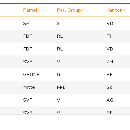
Partei
Parl Group
Kanton
SP
S
VD
FDP
RL
TI
FDP
RL
VD
SVP
V
ZH
GRÜNE
G
BE
Mitte
M-E
SZ
SVP
V
AG
SVP
V
BE
SVP
V
BE