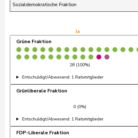
Badertscher
Christine
Sozialdemokratische Fraktion
Bulliard-Marbach
Christine
Clivaz
Christophe
Ja
Grüne Fraktion
Friedl
Claudia
Gredig
Corina
28 (100%)
Cottier
Damien
Entschuldigt/Abwesend: 1 Ratsmitglieder
Ruch
Daniel
Grünliberale Fraktion
Schneeberger
Daniela
0 (0%)
Zuberbühler
David
Entschuldigt/Abwesend: 1 Ratsmitglieder
Klopfenstein Broggini
Delphine
FDP-Liberale Fraktion
de la Reussille
Denis