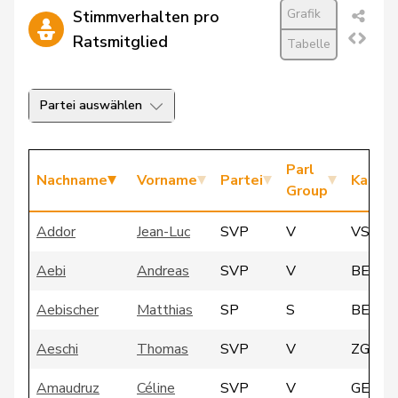
Grafik
Stimmverhalten pro
Ratsmitglied
Tabelle
Partei auswählen
Parl
Nachname
Vorname
Partei
Kanto
Group
Addor
Jean-Luc
SVP
V
VS
Aebi
Andreas
SVP
V
BE
Aebischer
Matthias
SP
S
BE
Aeschi
Thomas
SVP
V
ZG
Amaudruz
Céline
SVP
V
GE