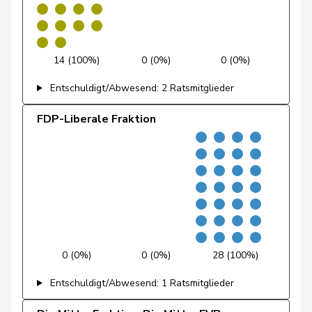
Fischer
Benjamin
SVP
V
ZH
Fischer
Roland
glp
GL
LU
14 (100%)
0 (0%)
0 (0%)
Fivaz
Fabien
GRÜNE
G
NE
Entschuldigt/Abwesend: 2 Ratsmitglieder
Flach
Beat
glp
GL
AG
FDP-Liberale Fraktion
Fluri
Kurt
FDP
RL
SO
Pierre-
Fridez
SP
S
JU
Alain
Friedl
Claudia
SP
S
SG
Friedli
Esther
SVP
V
SG
0 (0%)
0 (0%)
28 (100%)
Funiciello
Tamara
SP
S
BE
Entschuldigt/Abwesend: 1 Ratsmitglieder
Gafner
Andreas
EDU
V
BE