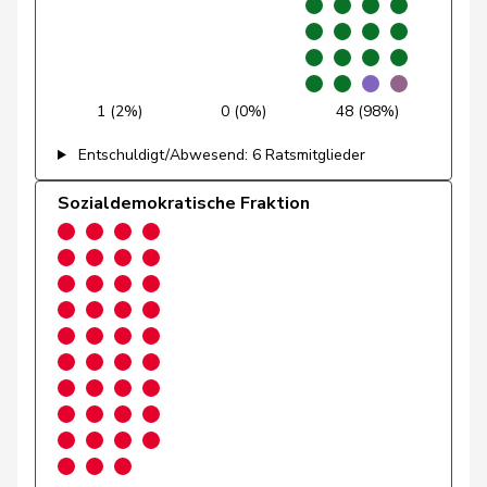
Graber
Michael
SVP
V
VS
Graf-Litscher
Edith
SP
S
TG
1 (2%)
0 (0%)
48 (98%)
Gredig
Corina
glp
GL
ZH
Entschuldigt/Abwesend: 6 Ratsmitglieder
Grin
Jean-Pierre
SVP
V
VD
Sozialdemokratische Fraktion
Grossen
Jürg
glp
GL
BE
Grüter
Franz
SVP
V
LU
Gschwind
Jean-Paul
Mitte
M-E
JU
Niklaus-
Gugger
EVP
M-E
ZH
Samuel
Guggisberg
Lars
SVP
V
BE