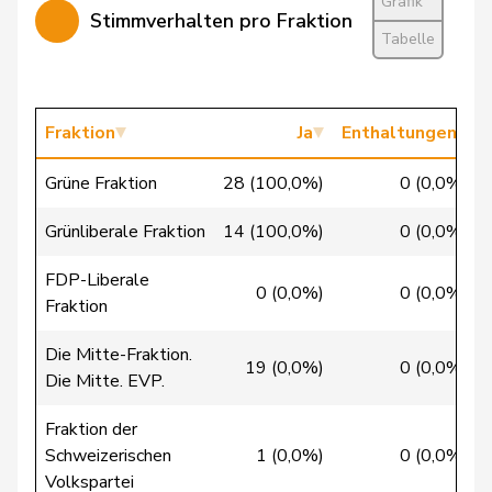
Christ
Katja
glp
GL
BS
Grafik
Stimmverhalten pro Fraktion
Tabelle
Clivaz
Christophe
GRÜNE
G
VS
Cottier
Damien
FDP
RL
NE
Fraktion
Ja
Enthaltungen
Crottaz
Brigitte
SP
S
VD
Grüne Fraktion
28 (100,0%)
0 (0,0%)
Dandrès
Christian
SP
S
GE
Grünliberale Fraktion
14 (100,0%)
0 (0,0%)
de Courten
Thomas
SVP
V
BL
FDP-Liberale
de la
0 (0,0%)
0 (0,0%)
Denis
PdA
G
NE
Fraktion
Reussille
Die Mitte-Fraktion.
de
19 (0,0%)
0 (0,0%)
Simone
FDP
RL
GE
Die Mitte. EVP.
Montmollin
Fraktion der
de Quattro
Jacqueline
FDP
RL
VD
Schweizerischen
1 (0,0%)
0 (0,0%)
Volkspartei
Dettling
Marcel
SVP
V
SZ