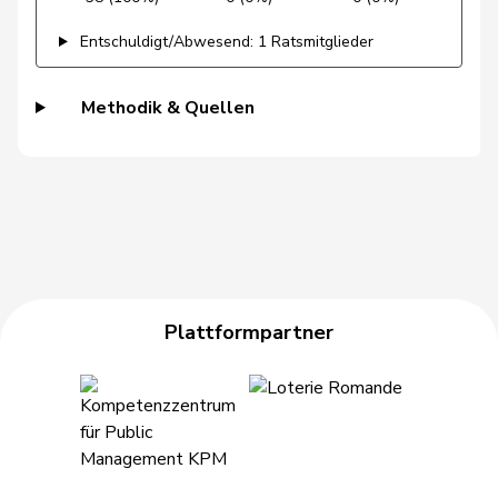
Gutjahr
Diana
SVP
V
TG
Entschuldigt/Abwesend: 1 Ratsmitglieder
Gysi
Barbara
SP
S
SG
Methodik & Quellen
Gysin
Greta
GRÜNE
G
TI
Haab
Martin
SVP
V
ZH
Heer
Alfred
SVP
V
ZH
Heimgartner
Stefanie
SVP
V
AG
Herzog
Verena
SVP
V
TG
Plattformpartner
Hess
Erich
SVP
V
BE
Hess
Lorenz
Mitte
M-E
BE
Huber
Alois
SVP
V
AG