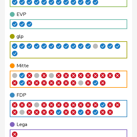
Berthoud
Alexandre
FDP
RL
VD
EVP
Bertschy
Kathrin
glp
GL
BE
Binder-Keller
Marianne
Mitte
M-E
AG
glp
Bircher
Martina
SVP
V
AG
Birrer-Heimo
Prisca
SP
S
LU
Mitte
Bourgeois
Jacques
FDP
RL
FR
Philipp
Bregy
Mitte
M-E
VS
Matthias
FDP
Brenzikofer
Florence
GRÜNE
G
BL
Brunner
Thomas
glp
GL
SG
Lega
Roland