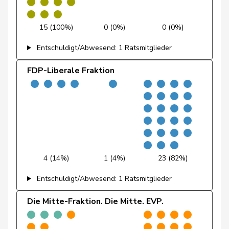
Fischer
Roland
glp
GL
LU
15 (100%)
0 (0%)
0 (0%)
Fivaz
Fabien
GRÜNE
G
NE
Entschuldigt/Abwesend: 1 Ratsmitglieder
Flach
Beat
glp
GL
AG
FDP-Liberale Fraktion
Fluri
Kurt
FDP
RL
SO
Pierre-
Fridez
SP
S
JU
Alain
Friedl
Claudia
SP
S
SG
4 (14%)
1 (4%)
23 (82%)
Friedli
Esther
SVP
V
SG
Entschuldigt/Abwesend: 1 Ratsmitglieder
Funiciello
Tamara
SP
S
BE
Die Mitte-Fraktion. Die Mitte. EVP.
Gafner
Andreas
EDU
V
BE