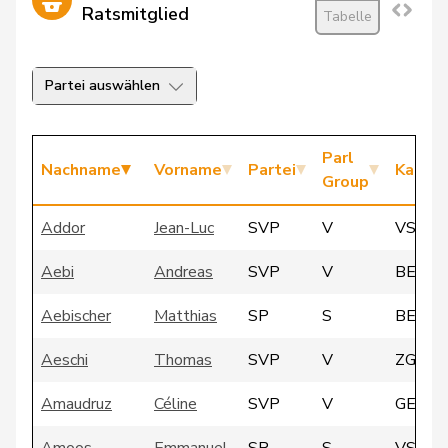
Ratsmitglied
Tabelle
Partei auswählen
Parl
Nachname
Vorname
Partei
Kanto
Group
Addor
Jean-Luc
SVP
V
VS
Aebi
Andreas
SVP
V
BE
Aebischer
Matthias
SP
S
BE
Aeschi
Thomas
SVP
V
ZG
Amaudruz
Céline
SVP
V
GE