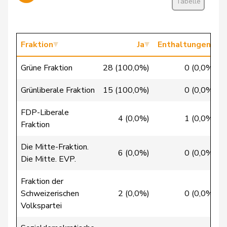
Tabelle
Clivaz
Christophe
GRÜNE
G
VS
Cottier
Damien
FDP
RL
NE
Fraktion
Ja
Enthaltungen
Crottaz
Brigitte
SP
S
VD
Grüne Fraktion
28 (100,0%)
0 (0,0%)
Dandrès
Christian
SP
S
GE
Grünliberale Fraktion
15 (100,0%)
0 (0,0%)
de Courten
Thomas
SVP
V
BL
FDP-Liberale
de la
4 (0,0%)
1 (0,0%)
Denis
PdA
G
NE
Fraktion
Reussille
Die Mitte-Fraktion.
de
6 (0,0%)
0 (0,0%)
Simone
FDP
RL
GE
Die Mitte. EVP.
Montmollin
Fraktion der
de Quattro
Jacqueline
FDP
RL
VD
Schweizerischen
2 (0,0%)
0 (0,0%)
Volkspartei
Dettling
Marcel
SVP
V
SZ