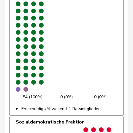
Glarner
Andreas
SVP
V
AG
Glättli
Balthasar
GRÜNE
G
ZH
Gmür
Alois
Mitte
M-E
SZ
Gössi
Petra
FDP
RL
SZ
Graber
Michael
SVP
V
VS
Graf-Litscher
Edith
SP
S
TG
Gredig
Corina
glp
GL
ZH
Grin
Jean-Pierre
SVP
V
VD
54 (100%)
0 (0%)
0 (0%)
Grossen
Jürg
glp
GL
BE
Entschuldigt/Abwesend: 1 Ratsmitglieder
Grüter
Franz
SVP
V
LU
Sozialdemokratische Fraktion
Gschwind
Jean-Paul
Mitte
M-E
JU