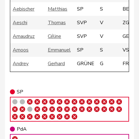
Aebischer
Matthias
SP
S
BE
Aeschi
Thomas
SVP
V
ZG
Amaudruz
Céline
SVP
V
GE
Amoos
Emmanuel
SP
S
VS
Andrey
Gerhard
GRÜNE
G
FR
Atici
Mustafa
SP
S
BS
Badertscher
Christine
GRÜNE
G
BE
SP
Badran
Jacqueline
SP
S
ZH
Barrile
Angelo
SP
S
ZH
PdA
Baumann
Kilian
GRÜNE
G
BE