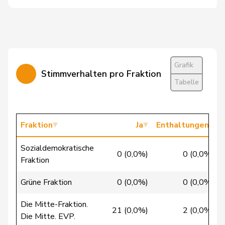
Candinas
Martin
Mitte
M-E
GR
Cattaneo
Rocco
FDP
RL
TI
Christ
Katja
glp
GL
BS
Grafik
Stimmverhalten pro Fraktion
Tabelle
Clivaz
Christophe
GRÜNE
G
VS
Cottier
Damien
FDP
RL
NE
Fraktion
Ja
Enthaltungen
Crottaz
Brigitte
SP
S
VD
Sozialdemokratische
Dandrès
Christian
SP
S
GE
0 (0,0%)
0 (0,0%)
Fraktion
de Courten
Thomas
SVP
V
BL
Grüne Fraktion
0 (0,0%)
0 (0,0%)
de la
Denis
PdA
G
NE
Die Mitte-Fraktion.
Reussille
21 (0,0%)
2 (0,0%)
Die Mitte. EVP.