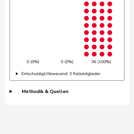
Niklaus-
Gugger
EVP
M-E
ZH
Samuel
Guggisberg
Lars
SVP
V
BE
Gutjahr
Diana
SVP
V
TG
Gysi
Barbara
SP
S
SG
0 (0%)
0 (0%)
36 (100%)
Gysin
Greta
GRÜNE
G
TI
Entschuldigt/Abwesend: 3 Ratsmitglieder
Haab
Martin
SVP
V
ZH
Methodik & Quellen
Heer
Alfred
SVP
V
ZH
Heimgartner
Stefanie
SVP
V
AG
Herzog
Verena
SVP
V
TG