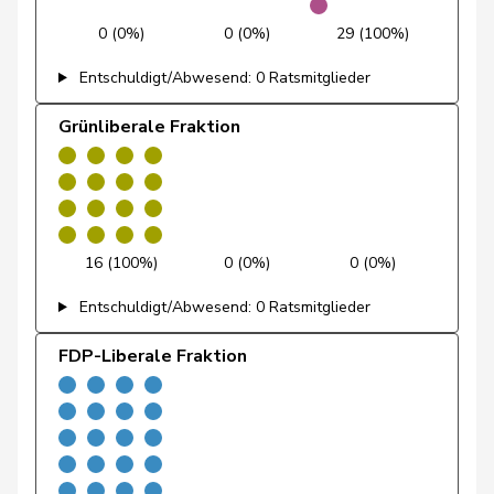
Feller
Olivier
FDP
RL
VD
0 (0%)
0 (0%)
29 (100%)
Feri
Yvonne
SP
S
AG
Entschuldigt/Abwesend: 0 Ratsmitglieder
Fiala
Doris
FDP
RL
ZH
Grünliberale Fraktion
Fischer
Benjamin
SVP
V
ZH
Fischer
Roland
glp
GL
LU
Fivaz
Fabien
GRÜNE
G
NE
16 (100%)
0 (0%)
0 (0%)
Flach
Beat
glp
GL
AG
Entschuldigt/Abwesend: 0 Ratsmitglieder
FDP-Liberale Fraktion
Fluri
Kurt
FDP
RL
SO
Pierre-
Fridez
SP
S
JU
Alain