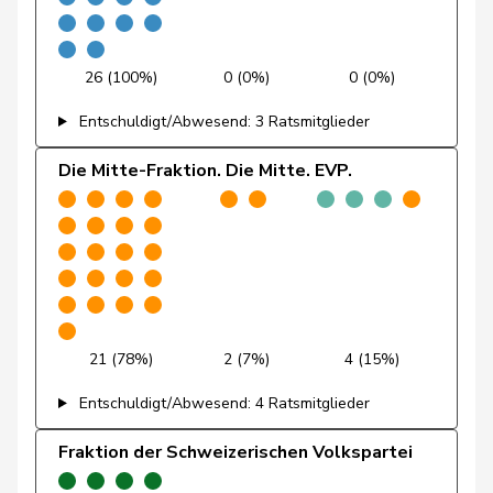
Friedl
Claudia
SP
S
SG
Friedli
Esther
SVP
V
SG
26 (100%)
0 (0%)
0 (0%)
Funiciello
Tamara
SP
S
BE
Entschuldigt/Abwesend: 3 Ratsmitglieder
Gafner
Andreas
EDU
V
BE
Die Mitte-Fraktion. Die Mitte. EVP.
Andrea
Geissbühler
SVP
V
BE
Martina
Giacometti
Anna
FDP
RL
GR
Giezendanner
Benjamin
SVP
V
AG
21 (78%)
2 (7%)
4 (15%)
Girod
Bastien
GRÜNE
G
ZH
Entschuldigt/Abwesend: 4 Ratsmitglieder
Glanzmann-
Ida
Mitte
M-E
LU
Hunkeler
Fraktion der Schweizerischen Volkspartei