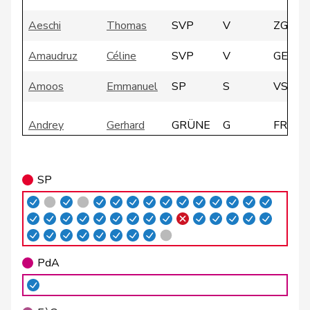
Aeschi
Thomas
SVP
V
ZG
Amaudruz
Céline
SVP
V
GE
Amoos
Emmanuel
SP
S
VS
Andrey
Gerhard
GRÜNE
G
FR
Atici
Mustafa
SP
S
BS
SP
Badertscher
Christine
GRÜNE
G
BE
Badran
Jacqueline
SP
S
ZH
PdA
Barrile
Angelo
SP
S
ZH
Baumann
Kilian
GRÜNE
G
BE