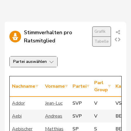
Grafik
Stimmverhalten pro
Ratsmitglied
Tabelle
Partei auswählen
Parl
Nachname
Vorname
Partei
Kanto
Group
Addor
Jean-Luc
SVP
V
VS
Aebi
Andreas
SVP
V
BE
Aebischer
Matthias
SP
S
BE