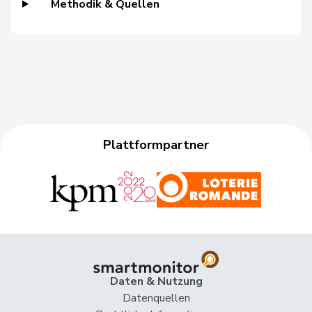
Methodik & Quellen
Grüter
Franz
SVP
V
LU
Gschwind
Jean-Paul
Mitte
M-E
JU
Niklaus-
Gugger
EVP
M-E
ZH
Samuel
Guggisberg
Lars
SVP
V
BE
Plattformpartner
Gutjahr
Diana
SVP
V
TG
Gysi
Barbara
SP
S
SG
Gysin
Greta
GRÜNE
G
TI
Haab
Martin
SVP
V
ZH
Daten & Nutzung
Heer
Alfred
SVP
V
ZH
Datenquellen