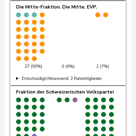
Alain
Die Mitte-Fraktion. Die Mitte. EVP.
Friedl
Claudia
SP
S
SG
Friedli
Esther
SVP
V
SG
Funiciello
Tamara
SP
S
BE
Gafner
Andreas
EDU
V
BE
27 (93%)
0 (0%)
2 (7%)
Andrea
Geissbühler
SVP
V
BE
Entschuldigt/Abwesend: 2 Ratsmitglieder
Martina
Fraktion der Schweizerischen Volkspartei
Giacometti
Anna
FDP
RL
GR
Giezendanner
Benjamin
SVP
V
AG
Girod
Bastien
GRÜNE
G
ZH