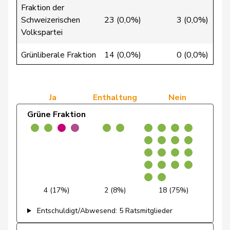
Fraktion der
de
Schweizerischen
23 (0,0%)
3 (0,0%)
24 
Simone
FDP
RL
GE
Montmollin
Volkspartei
de Quattro
Jacqueline
FDP
RL
VD
Grünliberale Fraktion
14 (0,0%)
0 (0,0%)
1 
Dettling
Marcel
SVP
V
SZ
Grüne Fraktion
4 (0,0%)
2 (0,0%)
18 
Dobler
Marcel
FDP
RL
SG
Ja
Enthaltung
Nein
Grüne Fraktion
Egger
Kurt
GRÜNE
G
TG
Egger
Mike
SVP
V
SG
Estermann
Yvette
SVP
V
LU
Farinelli
Alex
FDP
RL
TI
4 (17%)
2 (8%)
18 (75%)
Fehlmann
Entschuldigt/Abwesend: 5 Ratsmitglieder
Laurence
SP
S
GE
Rielle