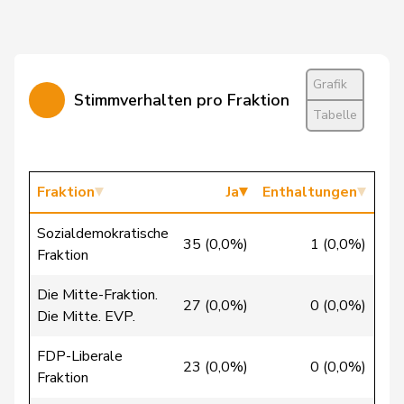
Cattaneo
Rocco
FDP
RL
TI
Grafik
Stimmverhalten pro Fraktion
Christ
Katja
glp
GL
BS
Tabelle
Clivaz
Christophe
GRÜNE
G
VS
Cottier
Damien
FDP
RL
NE
Fraktion
Ja
Enthaltungen
Crottaz
Brigitte
SP
S
VD
Sozialdemokratische
35 (0,0%)
1 (0,0%)
1 
Fraktion
Dandrès
Christian
SP
S
GE
Die Mitte-Fraktion.
27 (0,0%)
0 (0,0%)
2 
Die Mitte. EVP.
de Courten
Thomas
SVP
V
BL
FDP-Liberale
23 (0,0%)
0 (0,0%)
1 
de la
Fraktion
Denis
PdA
G
NE
Reussille