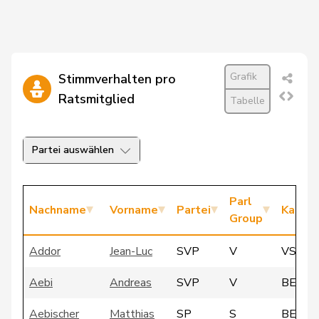
Grafik
Stimmverhalten pro
Ratsmitglied
Tabelle
Partei auswählen
Parl
Nachname
Vorname
Partei
Kanto
Group
Addor
Jean-Luc
SVP
V
VS
Aebi
Andreas
SVP
V
BE
Aebischer
Matthias
SP
S
BE