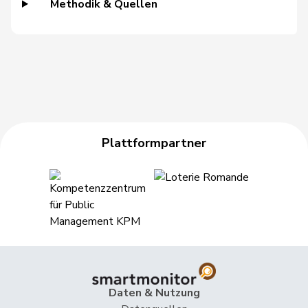
Methodik & Quellen
Grüter
Franz
SVP
V
LU
Gschwind
Jean-Paul
Mitte
M-E
JU
Niklaus-
Gugger
EVP
M-E
ZH
Samuel
Guggisberg
Lars
SVP
V
BE
Plattformpartner
Gutjahr
Diana
SVP
V
TG
Gysi
Barbara
SP
S
SG
Gysin
Greta
GRÜNE
G
TI
Haab
Martin
SVP
V
ZH
Heer
Alfred
SVP
V
ZH
Daten & Nutzung