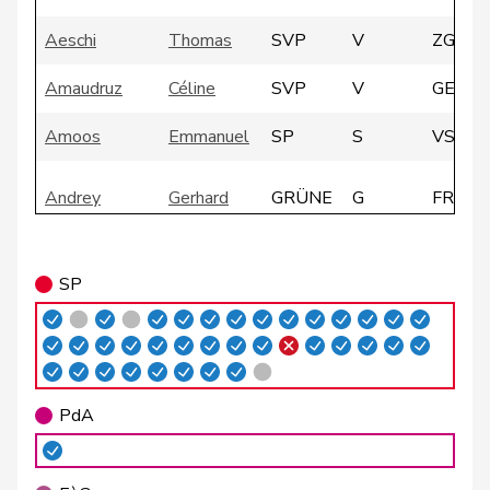
Aeschi
Thomas
SVP
V
ZG
Amaudruz
Céline
SVP
V
GE
Amoos
Emmanuel
SP
S
VS
Andrey
Gerhard
GRÜNE
G
FR
Atici
Mustafa
SP
S
BS
SP
Badertscher
Christine
GRÜNE
G
BE
Badran
Jacqueline
SP
S
ZH
PdA
Barrile
Angelo
SP
S
ZH
Baumann
Kilian
GRÜNE
G
BE