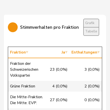
Cattaneo
Rocco
FDP
RL
TI
Grafik
Stimmverhalten pro Fraktion
Christ
Katja
glp
GL
BS
Tabelle
Clivaz
Christophe
GRÜNE
G
VS
Cottier
Damien
FDP
RL
NE
Fraktion
Ja
Enthaltungen
Crottaz
Brigitte
SP
S
VD
Fraktion der
Schweizerischen
23 (0,0%)
3 (0,0%)
24 
Dandrès
Christian
SP
S
GE
Volkspartei
Grüne Fraktion
4 (0,0%)
2 (0,0%)
18 
de Courten
Thomas
SVP
V
BL
Die Mitte-Fraktion.
27 (0,0%)
0 (0,0%)
2 
de la
Die Mitte. EVP.
Denis
PdA
G
NE
Reussille