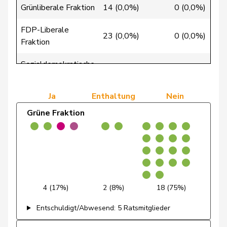
Grünliberale Fraktion
14 (0,0%)
0 (0,0%)
1 
de
Simone
FDP
RL
GE
Montmollin
FDP-Liberale
23 (0,0%)
0 (0,0%)
1 
Fraktion
de Quattro
Jacqueline
FDP
RL
VD
Sozialdemokratische
35 (0,0%)
1 (0,0%)
1 
Dettling
Marcel
SVP
V
SZ
Fraktion
Dobler
Marcel
FDP
RL
SG
Ja
Enthaltung
Nein
Grüne Fraktion
Egger
Kurt
GRÜNE
G
TG
Egger
Mike
SVP
V
SG
Estermann
Yvette
SVP
V
LU
Farinelli
Alex
FDP
RL
TI
4 (17%)
2 (8%)
18 (75%)
Fehlmann
Entschuldigt/Abwesend: 5 Ratsmitglieder
Laurence
SP
S
GE
Rielle