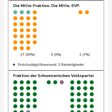
Alain
Die Mitte-Fraktion. Die Mitte. EVP.
Friedl
Claudia
SP
S
SG
Friedli
Esther
SVP
V
SG
Funiciello
Tamara
SP
S
BE
Gafner
Andreas
EDU
V
BE
27 (93%)
0 (0%)
2 (7%)
Andrea
Geissbühler
SVP
V
BE
Entschuldigt/Abwesend: 2 Ratsmitglieder
Martina
Fraktion der Schweizerischen Volkspartei
Giacometti
Anna
FDP
RL
GR
Giezendanner
Benjamin
SVP
V
AG
Girod
Bastien
GRÜNE
G
ZH