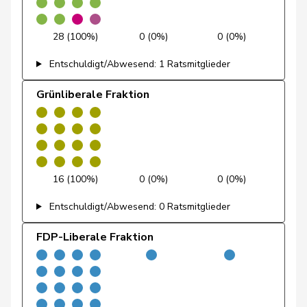
Bregy
Mitte
M-E
VS
Matthias
28 (100%)
0 (0%)
0 (0%)
Bulliard-
Christine
Mitte
M-E
FR
Marbach
Entschuldigt/Abwesend: 1 Ratsmitglieder
Candinas
Martin
Mitte
M-E
GR
Grünliberale Fraktion
Glanzmann-
Ida
Mitte
M-E
LU
Hunkeler
Gmür
Alois
Mitte
M-E
SZ
16 (100%)
0 (0%)
0 (0%)
Gschwind
Jean-Paul
Mitte
M-E
JU
Entschuldigt/Abwesend: 0 Ratsmitglieder
Niklaus-
Gugger
EVP
M-E
ZH
FDP-Liberale Fraktion
Samuel
Hess
Lorenz
Mitte
M-E
BE
Humbel
Ruth
Mitte
M-E
AG