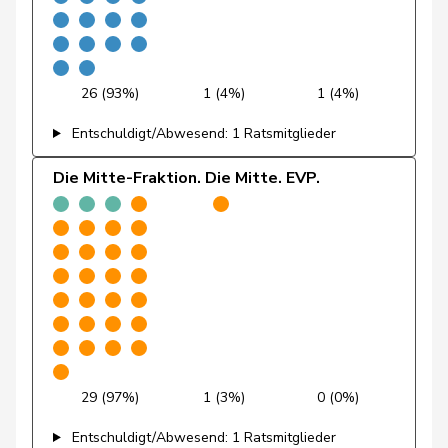
Kamerzin
Sidney
Mitte
M-E
VS
Kutter
Philipp
Mitte
M-E
ZH
26 (93%)
1 (4%)
1 (4%)
Landolt
Martin
Mitte
M-E
GL
Entschuldigt/Abwesend: 1 Ratsmitglieder
Lohr
Christian
Mitte
M-E
TG
Die Mitte-Fraktion. Die Mitte. EVP.
Maitre
Vincent
Mitte
M-E
GE
Müller
Leo
Mitte
M-E
LU
Müller-
Stefan
Mitte
M-E
SO
Altermatt
Paganini
Nicolò
Mitte
M-E
SG
29 (97%)
1 (3%)
0 (0%)
Pfister
Gerhard
Mitte
M-E
ZG
Entschuldigt/Abwesend: 1 Ratsmitglieder