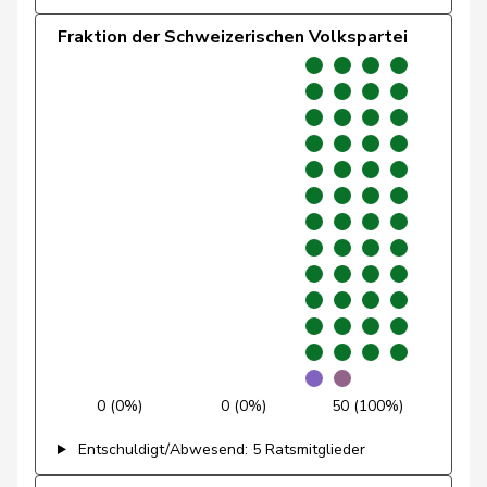
Rechsteiner
Thomas
Mitte
M-E
AI
Fraktion der Schweizerischen Volkspartei
Regazzi
Fabio
Mitte
M-E
TI
Ritter
Markus
Mitte
M-E
SG
Roduit
Benjamin
Mitte
M-E
VS
Romano
Marco
Mitte
M-E
TI
Roth
Marie-
Mitte
M-E
FR
Pasquier
France
Schneider-
Elisabeth
Mitte
M-E
BL
Schneiter
0 (0%)
0 (0%)
50 (100%)
Siegenthaler
Heinz
Mitte
M-E
BE
Entschuldigt/Abwesend: 5 Ratsmitglieder