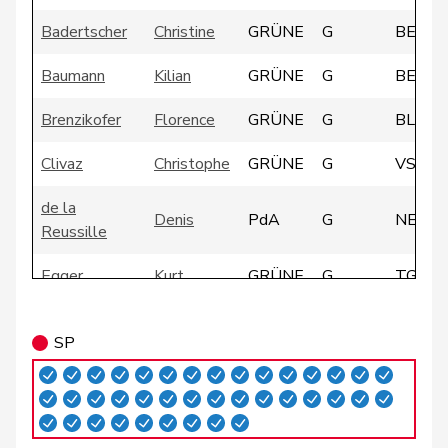
Badertscher
Christine
GRÜNE
G
BE
Baumann
Kilian
GRÜNE
G
BE
Brenzikofer
Florence
GRÜNE
G
BL
Clivaz
Christophe
GRÜNE
G
VS
de la
Denis
PdA
G
NE
Reussille
Egger
Kurt
GRÜNE
G
TG
Fivaz
Fabien
GRÜNE
G
NE
SP
Girod
Bastien
GRÜNE
G
ZH
Glättli
Balthasar
GRÜNE
G
ZH