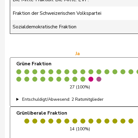
Wasserfallen
Christian
Fraktion der Schweizerischen Volkspartei
Badertscher
Christine
Sozialdemokratische Fraktion
Bulliard-Marbach
Christine
Clivaz
Christophe
Ja
Grüne Fraktion
Friedl
Claudia
Gredig
Corina
27 (100%)
Cottier
Damien
Entschuldigt/Abwesend: 2 Ratsmitglieder
Ruch
Daniel
Grünliberale Fraktion
Schneeberger
Daniela
14 (100%)
Zuberbühler
David