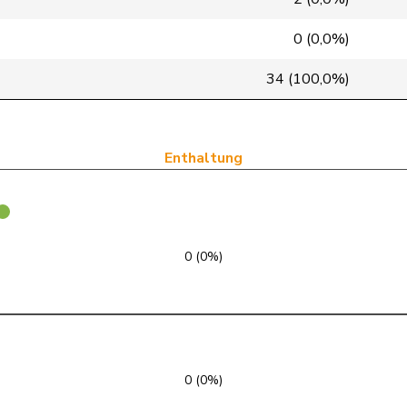
FDP
RL
BE
0 (0,0%)
GRÜNE
G
BE
34 (100,0%)
Mitte
M-E
FR
GRÜNE
G
VS
Enthaltung
SP
S
SG
glp
GL
ZH
0 (0%)
FDP
RL
NE
FDP
RL
VD
FDP
RL
BL
0 (0%)
SVP
V
AR