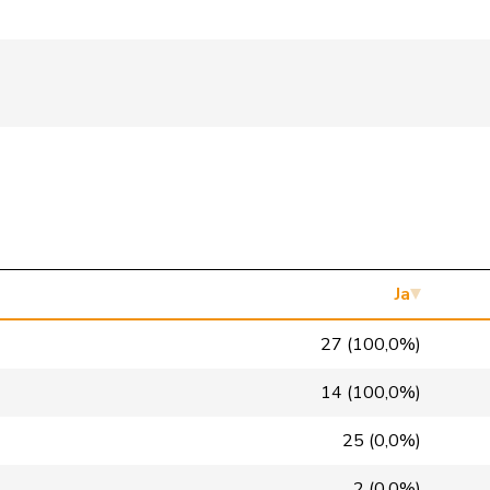
SVP
V
ZH
SP
S
AG
SVP
V
GE
glp
GL
VD
SP
S
ZH
FDP
RL
BE
Ja
SP
S
GE
27 (100,0%)
SVP
V
SO
14 (100,0%)
Mitte
M-E
TG
25 (0,0%)
FDP
RL
GE
2 (0,0%)