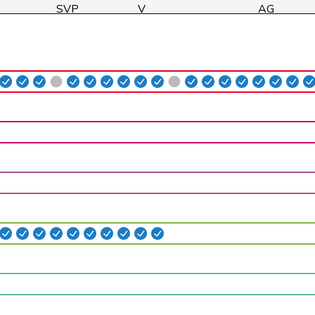
SVP
V
AG
SVP
V
BE
SVP
V
BE
EDU
V
BE
SVP
V
AG
FDP
RL
ZH
SP
S
ZH
FDP
RL
GR
GRÜNE
G
ZH
SP
S
NE