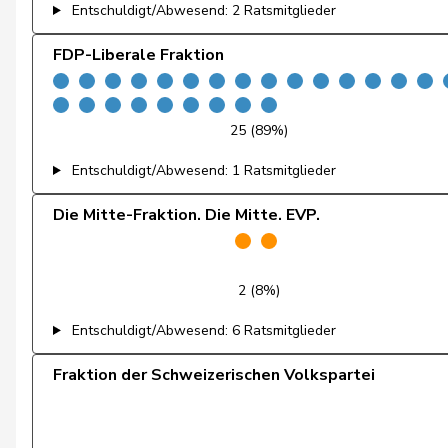
Entschuldigt/Abwesend: 2 Ratsmitglieder
Klopfenstein Broggini
Delphine
FDP-Liberale Fraktion
de la Reussille
Denis
Gutjahr
Diana
25 (89%)
Fiala
Doris
Entschuldigt/Abwesend: 1 Ratsmitglieder
Graf-Litscher
Edith
Die Mitte-Fraktion. Die Mitte. EVP.
Schneider-Schneiter
Elisabeth
Amoos
Emmanuel
2 (8%)
Entschuldigt/Abwesend: 6 Ratsmitglieder
Nussbaumer
Eric
Fraktion der Schweizerischen Volkspartei
Hess
Erich
von Siebenthal
Erich