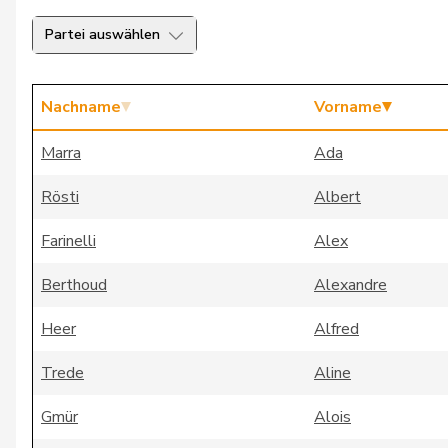
Partei auswählen
Nachname
Vorname
Marra
Ada
Rösti
Albert
Farinelli
Alex
Berthoud
Alexandre
Heer
Alfred
Trede
Aline
Gmür
Alois