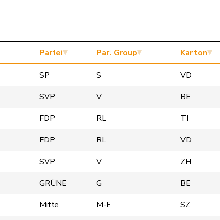
Partei
Parl Group
Kanton
SP
S
VD
SVP
V
BE
FDP
RL
TI
FDP
RL
VD
SVP
V
ZH
GRÜNE
G
BE
Mitte
M-E
SZ