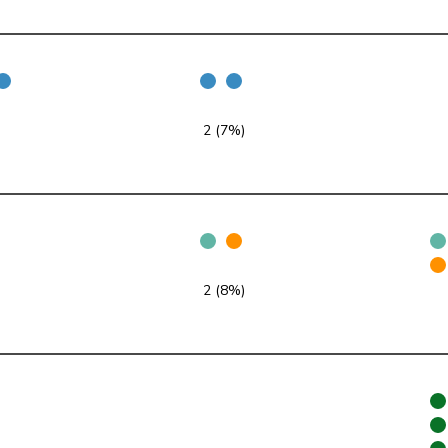
GRÜNE
G
GE
PdA
G
NE
SVP
V
TG
2 (7%)
FDP
RL
ZH
SP
S
TG
Mitte
M-E
BL
SP
S
VS
2 (8%)
SP
S
BL
SVP
V
BE
SVP
V
BE