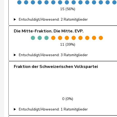
15 (56%)
Fischer
Roland
Entschuldigt/Abwesend: 2 Ratsmitglieder
Fivaz
Fabien
Die Mitte-Fraktion. Die Mitte. EVP.
Flach
Beat
11 (39%)
Fluri
Kurt
Entschuldigt/Abwesend: 3 Ratsmitglieder
Fridez
Pierre-Alain
Fraktion der Schweizerischen Volkspartei
Friedl
Claudia
Friedli
Esther
Funiciello
Tamara
0 (0%)
Gafner
Andreas
Entschuldigt/Abwesend: 1 Ratsmitglieder
Geissbühler
Andrea Martina