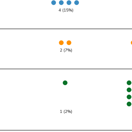
4 (15%)
glp
GL
LU
GRÜNE
G
NE
glp
GL
AG
2 (7%)
FDP
RL
SO
SP
S
JU
SP
S
SG
SVP
V
SG
SP
S
BE
1 (2%)
EDU
V
BE
SVP
V
BE