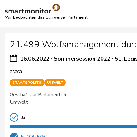
Wir beobachten das Schweizer Parlament
21.499 Wolfsmanagement durch d
16.06.2022
·
Sommersession 2022
·
51. Legi
25260
STAATSPOLITIK
UMWELT
Geschäft auf Parlament.ch
Umwelt
Ja
Ja: 108 (57%)