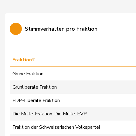
Cattaneo
Rocco
Christ
Katja
Stimmverhalten pro Fraktion
Clivaz
Christophe
Cottier
Damien
Crottaz
Brigitte
Fraktion
Dandrès
Christian
Grüne Fraktion
de Courten
Thomas
Grünliberale Fraktion
de la Reussille
Denis
FDP-Liberale Fraktion
de Montmollin
Simone
Die Mitte-Fraktion. Die Mitte. EVP.
de Quattro
Jacqueline
Fraktion der Schweizerischen Volkspartei