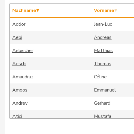
Nachname
Vorname
Addor
Jean-Luc
Aebi
Andreas
Aebischer
Matthias
Aeschi
Thomas
Amaudruz
Céline
Amoos
Emmanuel
Andrey
Gerhard
Atici
Mustafa
Badertscher
Christine