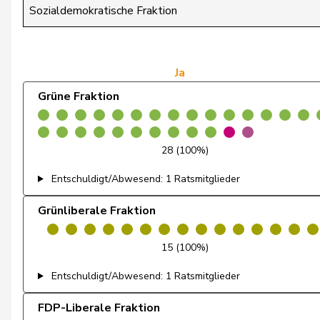
Dettling
Marcel
Sozialdemokratische Fraktion
Dobler
Marcel
Egger
Kurt
Ja
Grüne Fraktion
Egger
Mike
Estermann
Yvette
28 (100%)
Farinelli
Alex
Entschuldigt/Abwesend: 1 Ratsmitglieder
Fehlmann Rielle
Laurence
Grünliberale Fraktion
Feller
Olivier
15 (100%)
Feri
Yvonne
Entschuldigt/Abwesend: 1 Ratsmitglieder
Fiala
Doris
FDP-Liberale Fraktion
Fischer
Benjamin