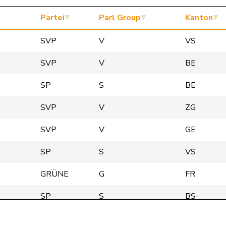
Partei
Parl Group
Kanton
SVP
V
VS
SVP
V
BE
SP
S
BE
SVP
V
ZG
SVP
V
GE
SP
S
VS
GRÜNE
G
FR
SP
S
BS
GRÜNE
G
BE