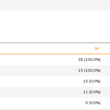
FDP
RL
TI
glp
GL
BS
GRÜNE
G
VS
FDP
RL
NE
SP
S
VD
Ja
SP
S
GE
28 (100,0%)
SVP
V
BL
15 (100,0%)
PdA
G
NE
15 (0,0%)
FDP
RL
GE
11 (0,0%)
FDP
RL
VD
0 (0,0%)