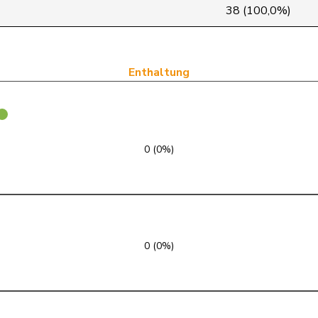
SVP
V
SZ
38 (100,0%)
FDP
RL
SG
GRÜNE
G
TG
Enthaltung
SVP
V
SG
SVP
V
LU
0 (0%)
FDP
RL
TI
SP
S
GE
FDP
RL
VD
0 (0%)
SP
S
AG
FDP
RL
ZH
SVP
V
ZH