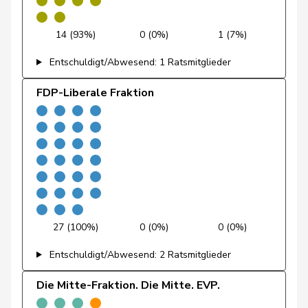
Fivaz
Fabien
GRÜNE
G
NE
14 (93%)
0 (0%)
1 (7%)
Flach
Beat
glp
GL
AG
Entschuldigt/Abwesend: 1 Ratsmitglieder
Fluri
Kurt
FDP
RL
SO
FDP-Liberale Fraktion
Pierre-
Fridez
SP
S
JU
Alain
Friedl
Claudia
SP
S
SG
Friedli
Esther
SVP
V
SG
Funiciello
Tamara
SP
S
BE
27 (100%)
0 (0%)
0 (0%)
Gafner
Andreas
EDU
V
BE
Entschuldigt/Abwesend: 2 Ratsmitglieder
Andrea
Geissbühler
SVP
V
BE
Die Mitte-Fraktion. Die Mitte. EVP.
Martina