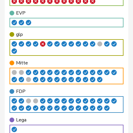
Berthoud
Alexandre
FDP
RL
VD
EVP
Bertschy
Kathrin
glp
GL
BE
Binder-Keller
Marianne
Mitte
M-E
AG
glp
Bircher
Martina
SVP
V
AG
Birrer-Heimo
Prisca
SP
S
LU
Mitte
Bourgeois
Jacques
FDP
RL
FR
Philipp
Bregy
Mitte
M-E
VS
Matthias
FDP
Brenzikofer
Florence
GRÜNE
G
BL
Brunner
Thomas
glp
GL
SG
Lega
Roland
Büchel
SVP
V
SG