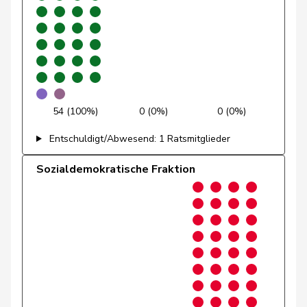
Gredig
Corina
glp
GL
ZH
Grin
Jean-Pierre
SVP
V
VD
Grossen
Jürg
glp
GL
BE
54 (100%)
0 (0%)
0 (0%)
Grüter
Franz
SVP
V
LU
Entschuldigt/Abwesend: 1 Ratsmitglieder
Gschwind
Jean-Paul
Mitte
M-E
JU
Sozialdemokratische Fraktion
Niklaus-
Gugger
EVP
M-E
ZH
Samuel
Guggisberg
Lars
SVP
V
BE
Gutjahr
Diana
SVP
V
TG
Gysi
Barbara
SP
S
SG