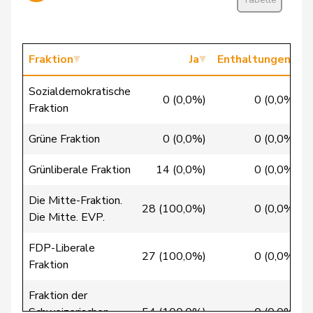
Cottier
Damien
FDP
RL
NE
Crottaz
Brigitte
SP
S
VD
Fraktion
Ja
Enthaltungen
Dandrès
Christian
SP
S
GE
Sozialdemokratische
de Courten
Thomas
SVP
V
BL
0 (0,0%)
0 (0,0%)
Fraktion
de la
Denis
PdA
G
NE
Grüne Fraktion
0 (0,0%)
0 (0,0%)
Reussille
Grünliberale Fraktion
14 (0,0%)
0 (0,0%)
de
Simone
FDP
RL
GE
Montmollin
Die Mitte-Fraktion.
28 (100,0%)
0 (0,0%)
Die Mitte. EVP.
de Quattro
Jacqueline
FDP
RL
VD
FDP-Liberale
Dettling
Marcel
SVP
V
SZ
27 (100,0%)
0 (0,0%)
Fraktion
Dobler
Marcel
FDP
RL
SG
Fraktion der
Schweizerischen
54 (100,0%)
0 (0,0%)