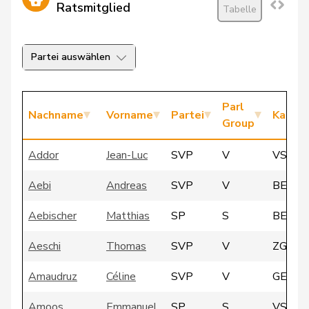
Ratsmitglied
Tabelle
Partei auswählen
Parl
Nachname
Vorname
Partei
Kanto
Group
Addor
Jean-Luc
SVP
V
VS
Aebi
Andreas
SVP
V
BE
Aebischer
Matthias
SP
S
BE
Aeschi
Thomas
SVP
V
ZG
Amaudruz
Céline
SVP
V
GE
Amoos
Emmanuel
SP
S
VS