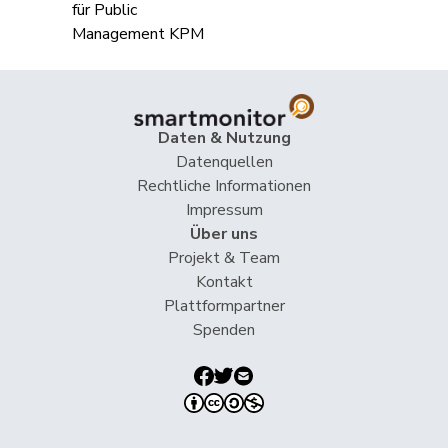
Hurter
Thomas
SVP
V
SH
Imark
Christian
SVP
V
SO
Imboden
Natalie
GRÜNE
G
BE
Daten & Nutzung
Matthias
Datenquellen
Jauslin
FDP
RL
AG
Samuel
Rechtliche Informationen
Impressum
Kälin
Irène
GRÜNE
G
AG
Über uns
Projekt & Team
Kontakt
Kamerzin
Sidney
Mitte
M-E
VS
Plattformpartner
Spenden
Keller
Peter
SVP
V
NW
Klopfenstein
Delphine
GRÜNE
G
GE
Broggini
Köppel
Roger
SVP
V
ZH