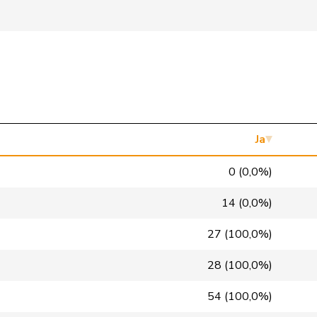
FDP
RL
ZH
SVP
V
ZH
glp
GL
AG
FDP
RL
SO
SVP
V
SG
Ja
EDU
V
BE
0 (0,0%)
SVP
V
BE
14 (0,0%)
FDP
RL
GR
27 (100,0%)
SVP
V
AG
28 (100,0%)
Mitte
M-E
LU
54 (100,0%)