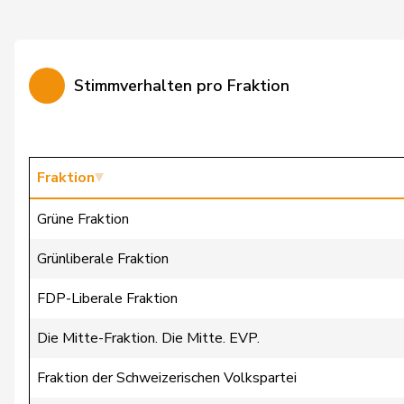
Fiala
Doris
Fischer
Benjamin
Stimmverhalten pro Fraktion
Flach
Beat
Fluri
Kurt
Friedli
Esther
Fraktion
Gafner
Andreas
Grüne Fraktion
Geissbühler
Andrea Martina
Grünliberale Fraktion
Giacometti
Anna
FDP-Liberale Fraktion
Giezendanner
Benjamin
Die Mitte-Fraktion. Die Mitte. EVP.
Glanzmann-Hunkeler
Ida
Fraktion der Schweizerischen Volkspartei