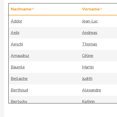
Nachname
Vorname
Addor
Jean-Luc
Aebi
Andreas
Aeschi
Thomas
Amaudruz
Céline
Bäumle
Martin
Bellaiche
Judith
Berthoud
Alexandre
Bertschy
Kathrin
Binder-Keller
Marianne