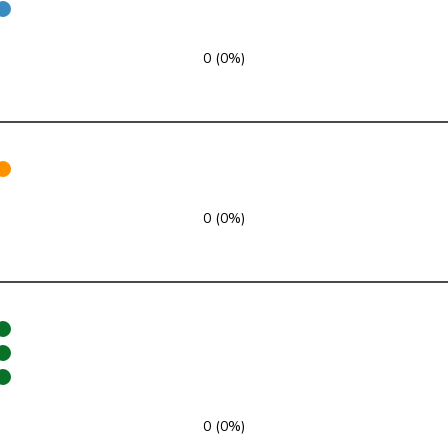
SVP
V
ZH
0 (0%)
SVP
V
ZH
SVP
V
AG
SVP
V
TG
SVP
V
BE
0 (0%)
Mitte
M-E
BE
SVP
V
AG
Mitte
M-E
AG
SVP
V
SH
0 (0%)
SVP
V
SO