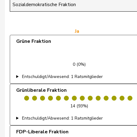
Glarner
Andreas
Sozialdemokratische Fraktion
Gmür
Alois
Gössi
Petra
Ja
Grüne Fraktion
Graber
Michael
Gredig
Corina
0 (0%)
Grin
Jean-Pierre
Entschuldigt/Abwesend: 1 Ratsmitglieder
Grüter
Franz
Grünliberale Fraktion
Gschwind
Jean-Paul
14 (93%)
Gugger
Niklaus-Samuel
Entschuldigt/Abwesend: 1 Ratsmitglieder
Guggisberg
Lars
FDP-Liberale Fraktion
Gutjahr
Diana