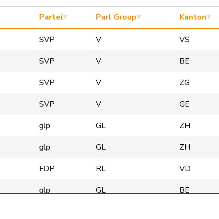
Partei
Parl Group
Kanton
SVP
V
VS
SVP
V
BE
SVP
V
ZG
SVP
V
GE
glp
GL
ZH
glp
GL
ZH
FDP
RL
VD
glp
GL
BE
Mitte
M-E
AG