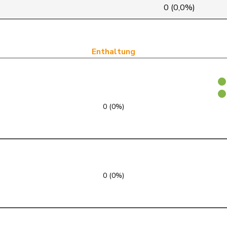
SVP
V
AG
0 (0,0%)
Mitte
M-E
SZ
FDP
RL
SZ
Enthaltung
SVP
V
VS
glp
GL
ZH
0 (0%)
SVP
V
VD
SVP
V
LU
Mitte
M-E
JU
0 (0%)
EVP
M-E
ZH
SVP
V
BE
SVP
V
TG