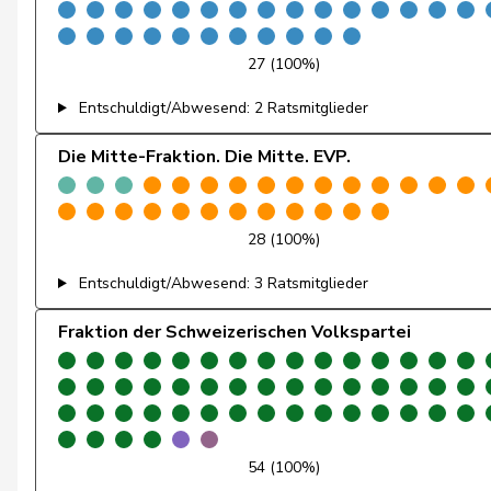
Haab
Martin
27 (100%)
Heer
Alfred
Entschuldigt/Abwesend: 2 Ratsmitglieder
Heimgartner
Stefanie
Die Mitte-Fraktion. Die Mitte. EVP.
Herzog
Verena
Hess
Erich
28 (100%)
Entschuldigt/Abwesend: 3 Ratsmitglieder
Hess
Lorenz
Fraktion der Schweizerischen Volkspartei
Huber
Alois
Humbel
Ruth
Hurter
Thomas
54 (100%)
Imark
Christian