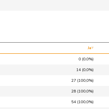
Mitte
M-E
BE
GRÜNE
G
BE
FDP
RL
BE
SP
S
BE
glp
GL
BE
Ja
SVP
V
BE
0 (0,0%)
Mitte
M-E
BE
14 (0,0%)
EVP
M-E
BE
27 (100,0%)
GRÜNE
G
BE
28 (100,0%)
SVP
V
BE
54 (100,0%)