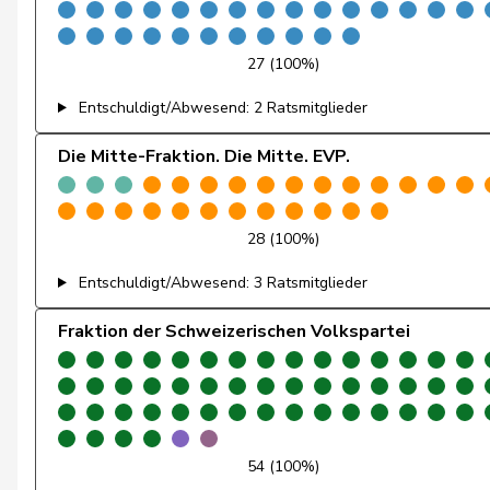
Christ
Katja
27 (100%)
von Falkenstein
Patricia
Entschuldigt/Abwesend: 2 Ratsmitglieder
Wyss
Sarah
Die Mitte-Fraktion. Die Mitte. EVP.
Andrey
Gerhard
Bourgeois
Jacques
28 (100%)
Entschuldigt/Abwesend: 3 Ratsmitglieder
Bulliard-Marbach
Christine
Fraktion der Schweizerischen Volkspartei
Page
Pierre-André
Piller Carrard
Valérie
Roth Pasquier
Marie-France
54 (100%)
Schneider Schüttel
Ursula