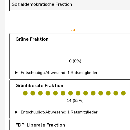
von Siebenthal
Erich
Sozialdemokratische Fraktion
Wasserfallen
Christian
Wasserfallen
Flavia
Ja
Grüne Fraktion
Brenzikofer
Florence
de Courten
Thomas
0 (0%)
Marti
Samira
Entschuldigt/Abwesend: 1 Ratsmitglieder
Nussbaumer
Eric
Grünliberale Fraktion
Schneeberger
Daniela
14 (93%)
Schneider-Schneiter
Elisabeth
Entschuldigt/Abwesend: 1 Ratsmitglieder
Sollberger
Sandra
FDP-Liberale Fraktion
Atici
Mustafa