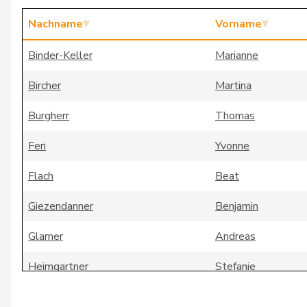
Nachname
Vorname
Binder-Keller
Marianne
Bircher
Martina
Burgherr
Thomas
Feri
Yvonne
Flach
Beat
Giezendanner
Benjamin
Glarner
Andreas
Heimgartner
Stefanie
Huber
Alois