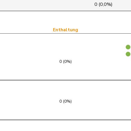
SVP
V
BE
0 (0,0%)
FDP
RL
BE
SP
S
BE
Enthaltung
GRÜNE
G
BL
SVP
V
BL
0 (0%)
SP
S
BL
SP
S
BL
FDP
RL
BL
0 (0%)
Mitte
M-E
BL
SVP
V
BL
SP
S
BS