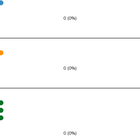
glp
GL
BS
0 (0%)
FDP
RL
BS
SP
S
BS
GRÜNE
G
FR
FDP
RL
FR
0 (0%)
Mitte
M-E
FR
SVP
V
FR
SP
S
FR
Mitte
M-E
FR
0 (0%)
SP
S
FR