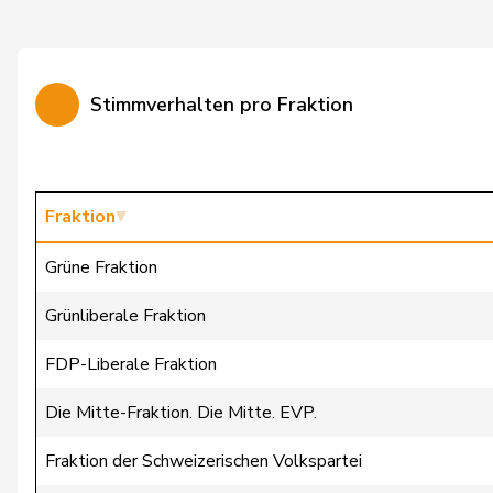
Hess
Lorenz
Imboden
Natalie
Stimmverhalten pro Fraktion
Markwalder
Christa
Masshardt
Nadine
Mettler
Melanie
Fraktion
Rösti
Albert
Grüne Fraktion
Siegenthaler
Heinz
Grünliberale Fraktion
Streiff-Feller
Marianne
FDP-Liberale Fraktion
Trede
Aline
Die Mitte-Fraktion. Die Mitte. EVP.
Umbricht Pieren
Nadja
Fraktion der Schweizerischen Volkspartei