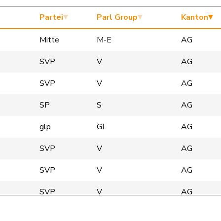
Partei
Parl Group
Kanton
Mitte
M-E
AG
SVP
V
AG
SVP
V
AG
SP
S
AG
glp
GL
AG
SVP
V
AG
SVP
V
AG
SVP
V
AG
SVP
V
AG