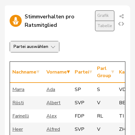
Grafik
Stimmverhalten pro
Ratsmitglied
Tabelle
Partei auswählen
Parl
Nachname
Vorname
Partei
Kanto
Group
Marra
Ada
SP
S
VD
Rösti
Albert
SVP
V
BE
Farinelli
Alex
FDP
RL
TI
Heer
Alfred
SVP
V
ZH