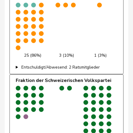
Wettstein
Felix
GRÜNE
G
SO
Wasserfallen
Flavia
SP
S
BE
Brenzikofer
Florence
GRÜNE
G
BL
Pointet
François
glp
GL
VD
25 (86%)
3 (10%)
1 (3%)
Grüter
Franz
SVP
V
LU
Entschuldigt/Abwesend: 2 Ratsmitglieder
Roth
Franziska
SP
S
SO
Fraktion der Schweizerischen Volkspartei
Ryser
Franziska
GRÜNE
G
SG
Borloz
Frédéric
FDP
RL
VD
Suter
Gabriela
SP
S
AG