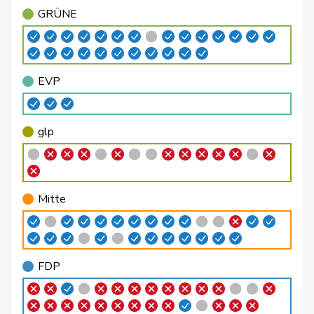
GRÜNE
Glättli
Balthasar
GRÜNE
G
ZH
Hurni
Baptiste
SP
S
NE
EVP
Gysi
Barbara
SP
S
SG
Schaffner
Barbara
glp
GL
ZH
glp
Steinemann
Barbara
SVP
V
ZH
Girod
Bastien
GRÜNE
G
ZH
Mitte
Flach
Beat
glp
GL
AG
Walti
Beat
FDP
RL
ZH
FDP
Fischer
Benjamin
SVP
V
ZH
Giezendanner
Benjamin
SVP
V
AG