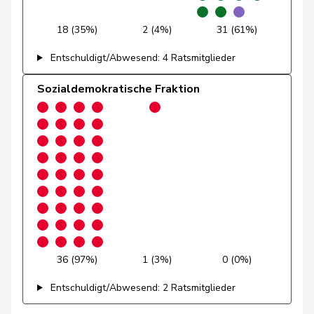
Andrey
Gerhard
GRÜNE
G
FR
18 (35%)
2 (4%)
31 (61%)
Pfister
Gerhard
Mitte
M-E
ZG
Entschuldigt/Abwesend: 4 Ratsmitglieder
Rutz
Gregor
SVP
V
ZH
Sozialdemokratische Fraktion
Gysin
Greta
GRÜNE
G
TI
Hans-
Portmann
FDP
RL
ZH
Peter
Siegenthaler
Heinz
Mitte
M-E
BE
Glanzmann-
Ida
Mitte
M-E
LU
Hunkeler
36 (97%)
1 (3%)
0 (0%)
Entschuldigt/Abwesend: 2 Ratsmitglieder
Kälin
Irène
GRÜNE
G
AG