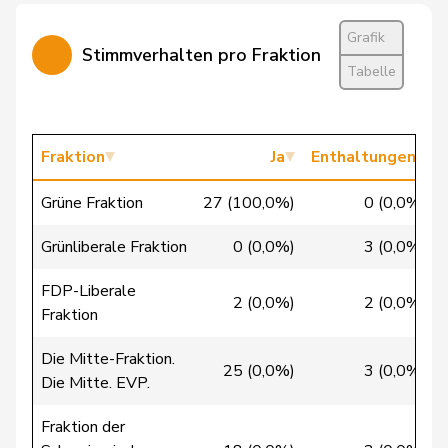
Dandrès
Christian
SP
S
GE
Grafik
Stimmverhalten pro Fraktion
Imark
Christian
SVP
V
Tabelle
SO
Lohr
Christian
Mitte
M-E
TG
Fraktion
Ja
Enthaltungen
Lüscher
Christian
FDP
RL
GE
Grüne Fraktion
27 (100,0%)
0 (0,0%)
Wasserfallen
Christian
FDP
RL
BE
Grünliberale Fraktion
0 (0,0%)
3 (0,0%)
Badertscher
Christine
GRÜNE
G
BE
FDP-Liberale
2 (0,0%)
2 (0,0%)
Fraktion
Bulliard-
Christine
Mitte
M-E
FR
Marbach
Die Mitte-Fraktion.
25 (0,0%)
3 (0,0%)
Die Mitte. EVP.
Clivaz
Christophe
GRÜNE
G
VS
Fraktion der
Friedl
Claudia
SP
S
SG