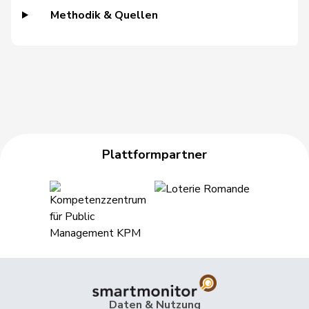
Methodik & Quellen
Moret
Isabelle
FDP
RL
VD
Pasquier-
Isabelle
GRÜNE
G
GE
Eichenberger
Badran
Jacqueline
SP
S
ZH
Plattformpartner
de Quattro
Jacqueline
FDP
RL
VD
Bourgeois
Jacques
FDP
RL
FR
Nicolet
Jacques
SVP
V
VD
Addor
Jean-Luc
SVP
V
VS
Gschwind
Jean-Paul
Mitte
M-E
JU
Daten & Nutzung