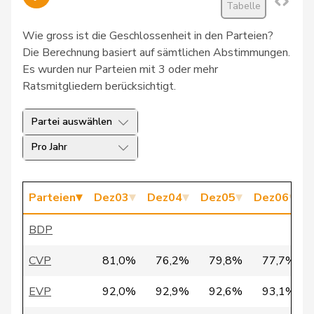
Tabelle
27
Rösti
Albert
SVP
BE
Wie gross ist die Geschlossenheit in den Parteien?
28
Bertschy
Kathrin
glp
BE
Die Berechnung basiert auf sämtlichen Abstimmungen.
29
Fehr
Jacqueline
SP
ZH
Es wurden nur Parteien mit 3 oder mehr
Ratsmitgliedern berücksichtigt.
30
Kaufmann
Hans
SVP
ZH
Partei auswählen
31
Munz
Martina
SP
SH
Pro Jahr
32
Tornare
Manuel
SP
GE
33
Amarelle
Cesla
SP
VD
Parteien
Dez03
Dez04
Dez05
Dez06
D
34
Hardegger
Thomas
SP
ZH
BDP
35
Piller Carrard
Valérie
SP
FR
CVP
81,0%
76,2%
79,8%
77,7%
36
Aebischer
Matthias
SP
BE
EVP
92,0%
92,9%
92,6%
93,1%