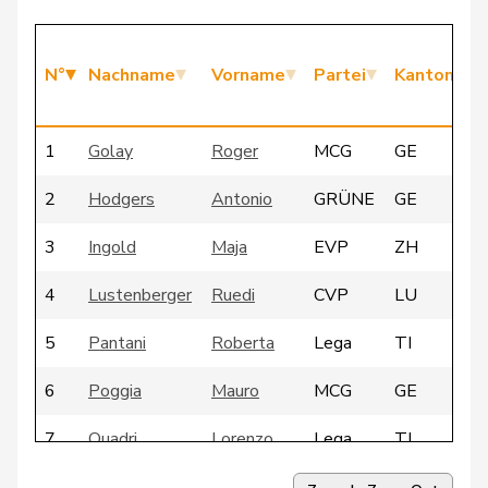
N°
Nachname
Vorname
Partei
Kanton
1
Golay
Roger
MCG
GE
2
Hodgers
Antonio
GRÜNE
GE
3
Ingold
Maja
EVP
ZH
4
Lustenberger
Ruedi
CVP
LU
5
Pantani
Roberta
Lega
TI
6
Poggia
Mauro
MCG
GE
7
Quadri
Lorenzo
Lega
TI
8
Streiff-Feller
Marianne
EVP
BE