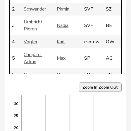
2
Schwander
Pirmin
SVP
SZ
Umbricht
3
Nadja
SVP
BE
Pieren
4
Vogler
Karl
csp-ow
OW
Chopard-
5
Max
SP
AG
Acklin
6
Noser
Ruedi
FDP
ZH
7
Quadranti
Rosmarie
BDP
ZH
Zoom In
Zoom Out
8
Schläfli
Urs
CVP
SO
30
9
Bourgeois
Jacques
FDP
FR
25
10
Hurter
Thomas
SVP
SH
20