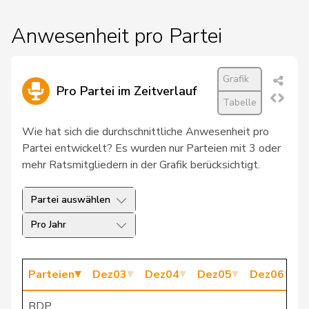
20
Büchel
SVP
SG
Rino
Anwesenheit pro Partei
Carobbio
21
Marina
SP
TI
Guscetti
Grafik
Pro Partei im Zeitverlauf
22
Fischer
Roland
glp
LU
Tabelle
23
Regazzi
Fabio
CVP
TI
Wie hat sich die durchschnittliche Anwesenheit pro
Partei entwickelt? Es wurden nur Parteien mit 3 oder
24
Romano
Marco
CVP
TI
mehr Ratsmitgliedern in der Grafik berücksichtigt.
25
Clottu
Raymond
SVP
NE
Partei auswählen
26
Friedl
Claudia
SP
SG
Pro Jahr
27
Gschwind
Jean-Paul
CVP
JU
Parteien
Dez03
Dez04
Dez05
Dez06
D
28
Gysi
Barbara
SP
SG
29
Miesch
Christian
SVP
BL
BDP