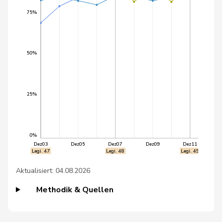
39
Graf-Litscher
Edith
SP
TG
75%
40
John-Calame
Francine
GRÜNE
NE
41
Tschümperlin
Andy
SP
SZ
50%
42
Killer
Hans
SVP
AG
43
Heim
Bea
SP
SO
25%
44
Jans
Beat
SP
BS
45
Favre
Laurent
FDP
NE
0%
Dez03
Dez05
Dez07
Dez09
Dez11
Legi. 47
Legi. 48
Legi. 49
46
Keller
Peter
SVP
NW
Aktualisiert: 04.08.2026
47
Maier
Thomas
glp
ZH
Methodik & Quellen
48
Merlini
Giovanni
FDP
TI