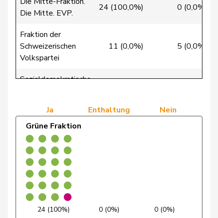
Die Mitte-Fraktion.
24 (100,0%)
0 (0,0%)
Die Mitte. EVP.
Grossen
Jürg
glp
GL
BE
Fraktion der
Schweizerischen
11 (0,0%)
5 (0,0%)
Mäder
Jörg
glp
GL
ZH
Volkspartei
Matter
Michel
glp
GL
GE
Sozialdemokratische
37 (100,0%)
0 (0,0%)
Fraktion
Mettler
Melanie
glp
GL
BE
Ja
Enthaltung
Nein
Tiana
Moser
glp
GL
ZH
Grüne Fraktion
Angelina
Pointet
François
glp
GL
VD
Schaffner
Barbara
glp
GL
ZH
Weber
Céline
glp
GL
VD
24 (100%)
0 (0%)
0 (0%)
Binder-Keller
Marianne
Mitte
M-E
AG