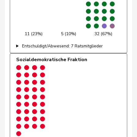
Müller
Leo
Mitte
M-E
LU
Müller-
Stefan
Mitte
M-E
SO
Altermatt
11 (23%)
5 (10%)
32 (67%)
Entschuldigt/Abwesend: 7 Ratsmitglieder
Paganini
Nicolò
Mitte
M-E
SG
Sozialdemokratische Fraktion
Pfister
Gerhard
Mitte
M-E
ZG
Rechsteiner
Thomas
Mitte
M-E
AI
Regazzi
Fabio
Mitte
M-E
TI
Ritter
Markus
Mitte
M-E
SG
Roduit
Benjamin
Mitte
M-E
VS