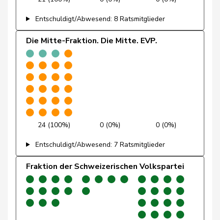
Niklaus-
Gugger
EVP
M-E
ZH
Entschuldigt/Abwesend: 8 Ratsmitglieder
Samuel
Die Mitte-Fraktion. Die Mitte. EVP.
Hess
Lorenz
Mitte
M-E
BE
Jost
Marc
EVP
M-E
BE
Kamerzin
Sidney
Mitte
M-E
VS
24 (100%)
0 (0%)
0 (0%)
Kutter
Philipp
Mitte
M-E
ZH
Entschuldigt/Abwesend: 7 Ratsmitglieder
Landolt
Martin
Mitte
M-E
GL
Fraktion der Schweizerischen Volkspartei
Lohr
Christian
Mitte
M-E
TG
Maitre
Vincent
Mitte
M-E
GE
Meier
Andreas
Mitte
M-E
AG