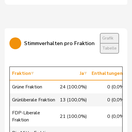
Weichelt
Manuela
GRÜNE
G
ZG
Wettstein
Felix
GRÜNE
G
SO
Bäumle
Martin
glp
GL
ZH
Grafik
Stimmverhalten pro Fraktion
Bellaiche
Judith
glp
GL
ZH
Tabelle
Bertschy
Kathrin
glp
GL
BE
Fraktion
Ja
Enthaltungen
Brunner
Thomas
glp
GL
SG
Grüne Fraktion
24 (100,0%)
0 (0,0%)
Christ
Katja
glp
GL
BS
Grünliberale Fraktion
13 (100,0%)
0 (0,0%)
Fischer
Roland
glp
GL
LU
FDP-Liberale
21 (100,0%)
0 (0,0%)
Flach
Beat
glp
GL
AG
Fraktion
Gredig
Corina
glp
GL
ZH