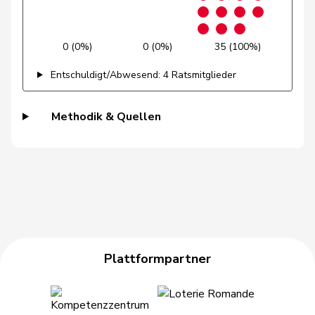
Kälin
Irène
GRÜNE
G
AG
Pasquier-
0 (0%)
0 (0%)
35 (100%)
Isabelle
GRÜNE
G
GE
Eichenberger
Entschuldigt/Abwesend: 4 Ratsmitglieder
Badran
Jacqueline
SP
S
ZH
Methodik & Quellen
de Quattro
Jacqueline
FDP
RL
VD
Bourgeois
Jacques
FDP
RL
FR
Nicolet
Jacques
SVP
V
VD
Addor
Jean-Luc
SVP
V
VS
Gschwind
Jean-Paul
Mitte
M-E
JU
Plattformpartner
Grin
Jean-Pierre
SVP
V
VD