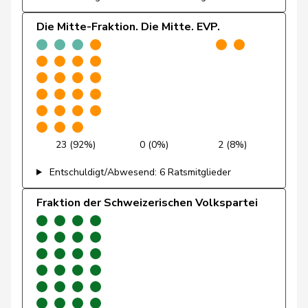
Die Mitte-Fraktion. Die Mitte. EVP.
Fivaz
Fabien
GRÜNE
G
NE
Regazzi
Fabio
Mitte
M-E
TI
Wettstein
Felix
GRÜNE
G
SO
Wasserfallen
Flavia
SP
S
BE
23 (92%)
0 (0%)
2 (8%)
Entschuldigt/Abwesend: 6 Ratsmitglieder
Brenzikofer
Florence
GRÜNE
G
BL
Fraktion der Schweizerischen Volkspartei
Pointet
François
glp
GL
VD
Grüter
Franz
SVP
V
LU
Roth
Franziska
SP
S
SO
Ryser
Franziska
GRÜNE
G
SG