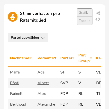
Grafik
Stimmverhalten pro
Ratsmitglied
Tabelle
Partei auswählen
Parl
Nachname
Vorname
Partei
Kanto
Group
Marra
Ada
SP
S
VD
Rösti
Albert
SVP
V
BE
Farinelli
Alex
FDP
RL
TI
Berthoud
Alexandre
FDP
RL
VD