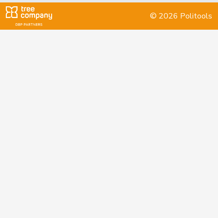
Guggisberg
Lars
SVP
V
BE
© 2026 Politools
Fehlmann
Laurence
SP
S
GE
Rielle
Wehrli
Laurent
FDP
RL
VD
Müller
Leo
Mitte
M-E
LU
Porchet
Léonore
GRÜNE
G
VD
Studer
Lilian
EVP
M-E
AG
Hess
Lorenz
Mitte
M-E
BE
Quadri
Lorenzo
Lega
V
TI
Reimann
Lukas
SVP
V
SG
Martullo-