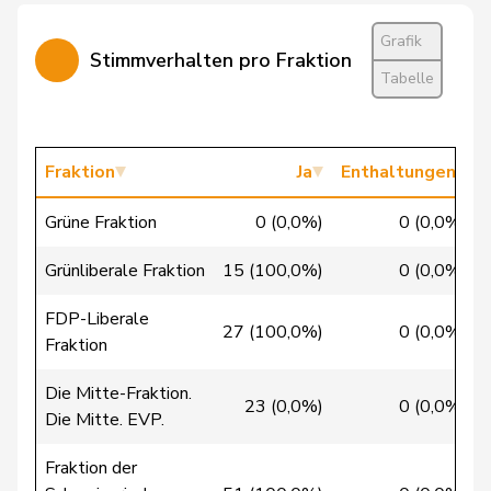
Grafik
Markwalder
Christa
FDP
RL
BE
Stimmverhalten pro Fraktion
Tabelle
Dandrès
Christian
SP
S
GE
Imark
Christian
SVP
V
SO
Fraktion
Ja
Enthaltungen
Lohr
Christian
Mitte
M-E
TG
Grüne Fraktion
0 (0,0%)
0 (0,0%)
Lüscher
Christian
FDP
RL
GE
Grünliberale Fraktion
15 (100,0%)
0 (0,0%)
FDP-Liberale
Wasserfallen
Christian
FDP
RL
BE
27 (100,0%)
0 (0,0%)
Fraktion
Badertscher
Christine
GRÜNE
G
BE
Die Mitte-Fraktion.
23 (0,0%)
0 (0,0%)
Die Mitte. EVP.
Bulliard-
Christine
Mitte
M-E
FR
Marbach
Fraktion der